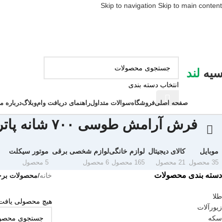
Skip to navigation
Skip to main content
سیه
لند
انتخاب دسته بندی
ور دسته ها
صفحه اصلی
فروشگاه
سوالات متداول
راهنمای دریافت وام
وبلاگ
درباره ما
فرش آرامش طوسی ۷۰۰ شانه پاتریس
موبایل
کالای دیجیتال
لوازم خانگی
لوازم شخصی برقی
موتور سیکلت
35 محصول
21 محصول
165 محصول
6 محصول
5 محصول
دسته بندی محصولات
خانه
/
محصولات برچسب 
طلا
هیچ محصولی یافت
زیورآلات
سکه