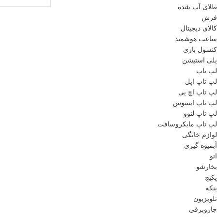
طلای آب شده
فرش
کالای دیجیتال
ساعت هوشمند
کنسول بازی
پلی استیشن
لپ تاپ
لپ تاپ اپل
لپ تاپ اچ پی
لپ تاپ ایسوس
لپ تاپ لنوو
لپ تاپ مایکروسافت
لوازم خانگی
آبمیوه گیری
اتو
بخارشو
پکیج
پنکه
تلویزیون
جاروبرقی