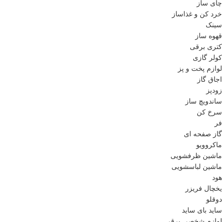
چای ساز
خرد کن و غذاساز
سینک
قهوه ساز
کتری برقی
کولر گازی
لوازم پخت و پز
اجاق گاز
زودپز
ساندویچ ساز
سرخ کن
فر
گاز صفحه ای
ماکروویو
ماشین ظرفشویی
ماشین لباسشویی
هود
یخچال فریزر
دوقلو
ساید بای ساید
لوازم شخصی برقی