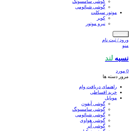
گوشی سامسونگ
گوشی شیائومی
موتور سیکلت
کویر
نیرو موتور
جستجو
ورود / ثبت نام
منو
نسیه
لند
0
مورد
مرور دسته ها
راهنمای دریافت وام
خرید اقساطی
موبایل
گوشی آیفون
گوشی سامسونگ
گوشی شیائومی
گوشی هواوی
گوشی آنر