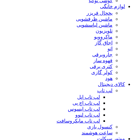
گوشی نوکیا
لوازم خانگی
یخچال فریزر
ماشین ظرفشویی
ماشین لباسشویی
تلویزیون
ماکروویو
اجاق گاز
اتو
جاروبرقی
قهوه ساز
کتری برقی
کولر گازی
هود
کالای دیجیتال
لپ تاپ
لپ تاپ اپل
لپ تاپ اچ پی
لپ تاپ ایسوس
لپ تاپ لنوو
لپ تاپ مایکروسافت
کنسول بازی
ساعت هوشمند
موتور سیکلت