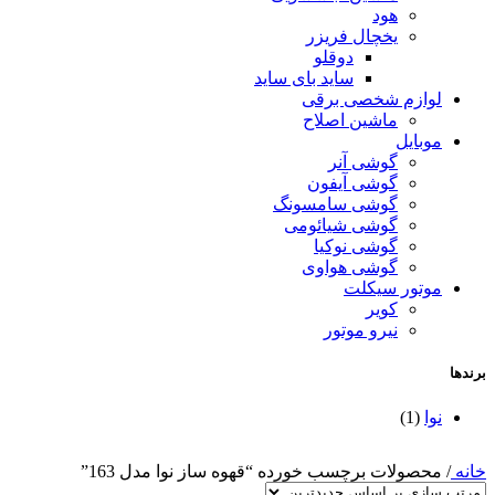
هود
یخچال فریزر
دوقلو
ساید بای ساید
لوازم شخصی برقی
ماشین اصلاح
موبایل
گوشی آنر
گوشی آیفون
گوشی سامسونگ
گوشی شیائومی
گوشی نوکیا
گوشی هواوی
موتور سیکلت
کویر
نیرو موتور
برندها
نوا
(1)
خانه
/
محصولات برچسب خورده “قهوه ساز نوا مدل 163”