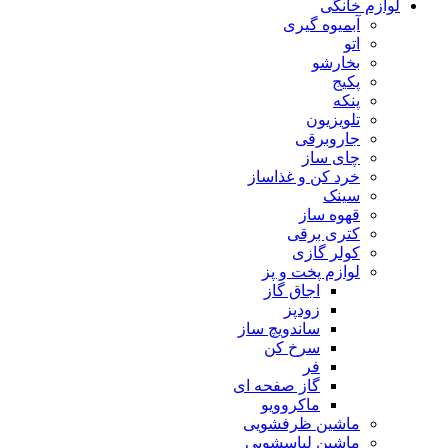
لوازم خانگی
آبمیوه گیری
اتو
بخارشو
پکیج
پنکه
تلویزیون
جاروبرقی
چای ساز
خرد کن و غذاساز
سینک
قهوه ساز
کتری برقی
کولر گازی
لوازم پخت و پز
اجاق گاز
زودپز
ساندویچ ساز
سرخ کن
فر
گاز صفحه ای
ماکروویو
ماشین ظرفشویی
ماشین لباسشویی