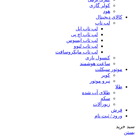
کولر گازی
هود
کالای دیجیتال
لپ تاپ
لپ تاپ اپل
لپ تاپ اچ پی
لپ تاپ ایسوس
لپ تاپ لنوو
لپ تاپ مایکروسافت
کنسول بازی
ساعت هوشمند
موتور سیکلت
کویر
نیرو موتور
طلا
طلای آب شده
سکه
زیورآلات
فرش
ورود / ثبت نام
سبد خرید
بستن