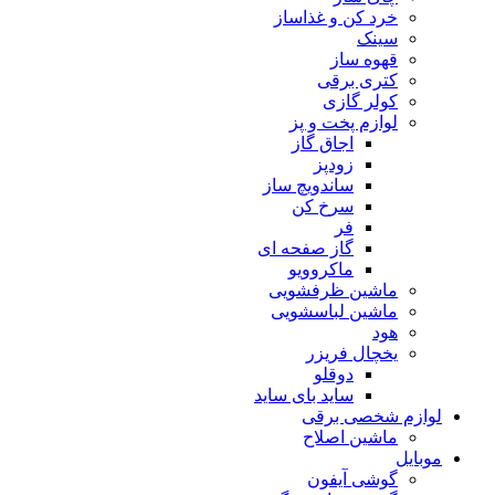
خرد کن و غذاساز
سینک
قهوه ساز
کتری برقی
کولر گازی
لوازم پخت و پز
اجاق گاز
زودپز
ساندویچ ساز
سرخ کن
فر
گاز صفحه ای
ماکروویو
ماشین ظرفشویی
ماشین لباسشویی
هود
یخچال فریزر
دوقلو
ساید بای ساید
لوازم شخصی برقی
ماشین اصلاح
موبایل
گوشی آیفون