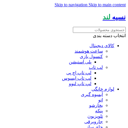
Skip to navigation
Skip to main content
نسیه
لند
انتخاب دسته بندی
کالای دیجیتال
ساعت هوشمند
کنسول بازی
پلی استیشن
لپ تاپ
لپ تاپ اچ پی
لپ تاپ ایسوس
لپ تاپ لنوو
لوازم خانگی
آبمیوه گیری
اتو
بخارشو
پنکه
تلویزیون
جاروبرقی
چای ساز