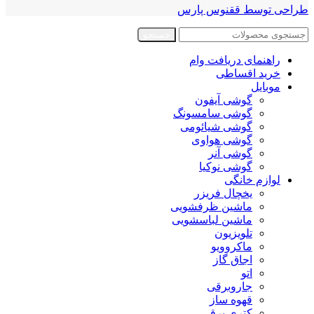
طراحی توسط ققنوس پارس
جستجو
راهنمای دریافت وام
خرید اقساطی
موبایل
گوشی آیفون
گوشی سامسونگ
گوشی شیائومی
گوشی هواوی
گوشی آنر
گوشی نوکیا
لوازم خانگی
یخچال فریزر
ماشین ظرفشویی
ماشین لباسشویی
تلویزیون
ماکروویو
اجاق گاز
اتو
جاروبرقی
قهوه ساز
کتری برقی