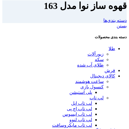
قهوه ساز نوا مدل 163
دسته بندی‌ها
بستن
دسته بندی محصولات
طلا
زیورآلات
سکه
طلای آب شده
فرش
کالای دیجیتال
ساعت هوشمند
کنسول بازی
پلی استیشن
لپ تاپ
لپ تاپ اپل
لپ تاپ اچ پی
لپ تاپ ایسوس
لپ تاپ لنوو
لپ تاپ مایکروسافت