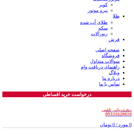
کویر
نیرو موتور
طلا
طلای آب شده
سکه
زیورآلات
فرش
صفحه اصلی
فروشگاه
سوالات متداول
راهنمای دریافت وام
وبلاگ
درباره ما
تماس با ما
درخواست خرید اقساطی
پـشـتـیـبانی تلفنی
09331620810
0
مورد
/
0
تومان