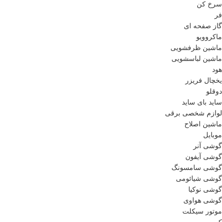
سرخ کن
فر
گاز صفحه ای
ماکروویو
ماشین ظرفشویی
ماشین لباسشویی
هود
یخچال فریزر
دوقلو
ساید بای ساید
لوازم شخصی برقی
ماشین اصلاح
موبایل
گوشی آنر
گوشی آیفون
گوشی سامسونگ
گوشی شیائومی
گوشی نوکیا
گوشی هواوی
موتور سیکلت