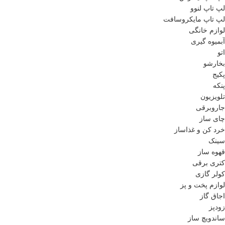
لپ تاپ لنوو
لپ تاپ مایکروسافت
لوازم خانگی
آبمیوه گیری
اتو
بخارشو
پکیج
پنکه
تلویزیون
جاروبرقی
چای ساز
خرد کن و غذاساز
سینک
قهوه ساز
کتری برقی
کولر گازی
لوازم پخت و پز
اجاق گاز
زودپز
ساندویچ ساز