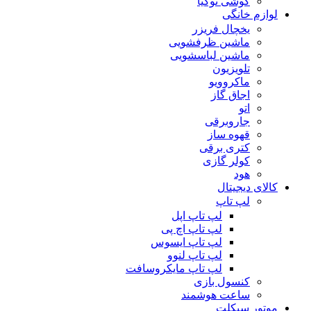
گوشی نوکیا
لوازم خانگی
یخچال فریزر
ماشین ظرفشویی
ماشین لباسشویی
تلویزیون
ماکروویو
اجاق گاز
اتو
جاروبرقی
قهوه ساز
کتری برقی
کولر گازی
هود
کالای دیجیتال
لپ تاپ
لپ تاپ اپل
لپ تاپ اچ پی
لپ تاپ ایسوس
لپ تاپ لنوو
لپ تاپ مایکروسافت
کنسول بازی
ساعت هوشمند
موتور سیکلت