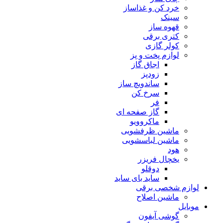
خرد کن و غذاساز
سینک
قهوه ساز
کتری برقی
کولر گازی
لوازم پخت و پز
اجاق گاز
زودپز
ساندویچ ساز
سرخ کن
فر
گاز صفحه ای
ماکروویو
ماشین ظرفشویی
ماشین لباسشویی
هود
یخچال فریزر
دوقلو
ساید بای ساید
لوازم شخصی برقی
ماشین اصلاح
موبایل
گوشی آیفون