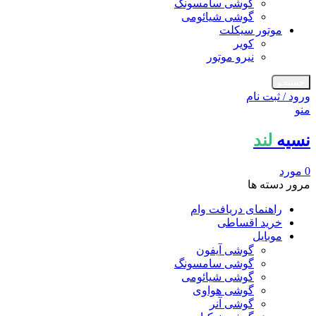
گوشی سامسونگ
گوشی شیائومی
موتور سیکلت
کویر
نیرو موتور
جستجو
ورود / ثبت نام
منو
نسیه
لند
0
مورد
مرور دسته ها
راهنمای دریافت وام
خرید اقساطی
موبایل
گوشی آیفون
گوشی سامسونگ
گوشی شیائومی
گوشی هواوی
گوشی آنر