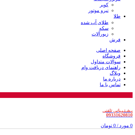
کویر
نیرو موتور
طلا
طلای آب شده
سکه
زیورآلات
فرش
صفحه اصلی
فروشگاه
سوالات متداول
راهنمای دریافت وام
وبلاگ
درباره ما
تماس با ما
پـشـتـیـبانی تلفنی
09331620810
0
مورد
/
0
تومان