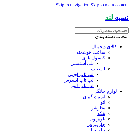
Skip to navigation
Skip to main content
نسیه
لند
انتخاب دسته بندی
کالای دیجیتال
ساعت هوشمند
کنسول بازی
پلی استیشن
لپ تاپ
لپ تاپ اچ پی
لپ تاپ ایسوس
لپ تاپ لنوو
لوازم خانگی
آبمیوه گیری
اتو
بخارشو
پنکه
تلویزیون
جاروبرقی
چای ساز