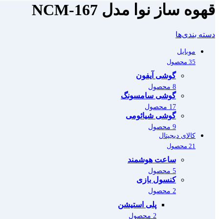
قهوه ساز نوا مدل NCM-167
دسته بندی‌ها
موبایل
35 محصول
گوشی آیفون
8 محصول
گوشی سامسونگ
17 محصول
گوشی شیائومی
9 محصول
کالای دیجیتال
21 محصول
ساعت هوشمند
5 محصول
کنسول بازی
2 محصول
پلی استیشن
2 محصول