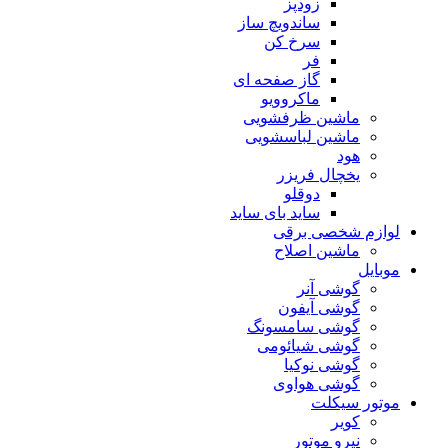
زودپز
ساندویچ ساز
سرخ کن
فر
گاز صفحه ای
ماکروویو
ماشین ظرفشویی
ماشین لباسشویی
هود
یخچال فریزر
دوقلو
ساید بای ساید
لوازم شخصی برقی
ماشین اصلاح
موبایل
گوشی آنر
گوشی آیفون
گوشی سامسونگ
گوشی شیائومی
گوشی نوکیا
گوشی هواوی
موتور سیکلت
کویر
نیرو موتور