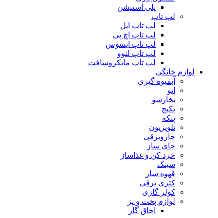
پلی استیشن
لپ تاپ
لپ تاپ اپل
لپ تاپ اچ پی
لپ تاپ ایسوس
لپ تاپ لنوو
لپ تاپ مایکروسافت
لوازم خانگی
آبمیوه گیری
اتو
بخارشو
پکیج
پنکه
تلویزیون
جاروبرقی
چای ساز
خرد کن و غذاساز
سینک
قهوه ساز
کتری برقی
کولر گازی
لوازم پخت و پز
اجاق گاز