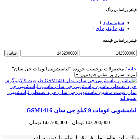
فیلتر براساس رنگ
سفید
سفید
1
نقره ای
نقره ای
1
فیلتر براساس قیمت
حداقل
حداكثر
صافی
قیمت
قيمت
خانه
/
محصولات برچسب خورده “لباسشویی اتومات جی سان”
لباسشویی اتومات 9 کیلو جی سان GSM1416
Price
143,200,000
تومان
–
142,500,000
تومان
range:
500,000
ازمان های طرف قرارداد با نسیه لند
through