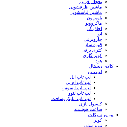
یخچال فریزر
ماشین ظرفشویی
ماشین لباسشویی
تلویزیون
ماکروویو
اجاق گاز
اتو
جاروبرقی
قهوه ساز
کتری برقی
کولر گازی
هود
کالای دیجیتال
لپ تاپ
لپ تاپ اپل
لپ تاپ اچ پی
لپ تاپ ایسوس
لپ تاپ لنوو
لپ تاپ مایکروسافت
کنسول بازی
ساعت هوشمند
موتور سیکلت
کویر
نیرو موتور