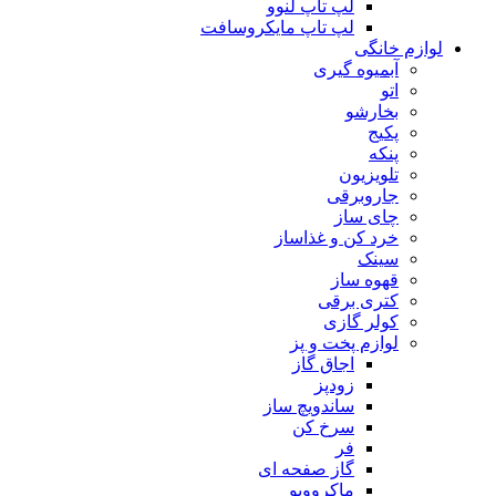
لپ تاپ لنوو
لپ تاپ مایکروسافت
لوازم خانگی
آبمیوه گیری
اتو
بخارشو
پکیج
پنکه
تلویزیون
جاروبرقی
چای ساز
خرد کن و غذاساز
سینک
قهوه ساز
کتری برقی
کولر گازی
لوازم پخت و پز
اجاق گاز
زودپز
ساندویچ ساز
سرخ کن
فر
گاز صفحه ای
ماکروویو