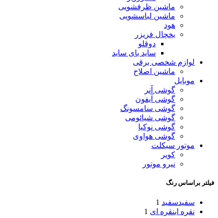
ماشین ظرفشویی
ماشین لباسشویی
هود
یخچال فریزر
دوقلو
ساید بای ساید
لوازم شخصی برقی
ماشین اصلاح
موبایل
گوشی آنر
گوشی آیفون
گوشی سامسونگ
گوشی شیائومی
گوشی نوکیا
گوشی هواوی
موتور سیکلت
کویر
نیرو موتور
فیلتر براساس رنگ
سفید
سفید
1
نقره ای
نقره ای
1