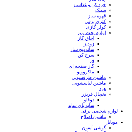
خرد کن و غذاساز
سینک
قهوه ساز
کتری برقی
کولر گازی
لوازم پخت و پز
اجاق گاز
زودپز
ساندویچ ساز
سرخ کن
فر
گاز صفحه ای
ماکروویو
ماشین ظرفشویی
ماشین لباسشویی
هود
یخچال فریزر
دوقلو
ساید بای ساید
لوازم شخصی برقی
ماشین اصلاح
موبایل
گوشی آیفون