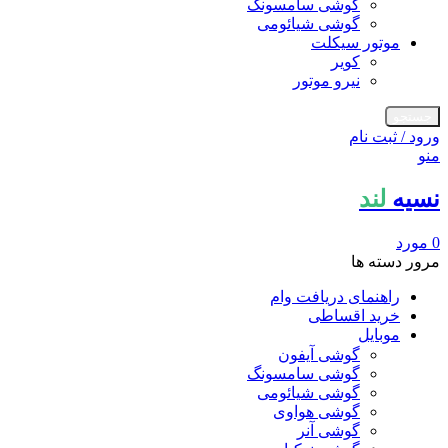
گوشی سامسونگ
گوشی شیائومی
موتور سیکلت
کویر
نیرو موتور
جستجو
ورود / ثبت نام
منو
نسیه
لند
0
مورد
مرور دسته ها
راهنمای دریافت وام
خرید اقساطی
موبایل
گوشی آیفون
گوشی سامسونگ
گوشی شیائومی
گوشی هواوی
گوشی آنر