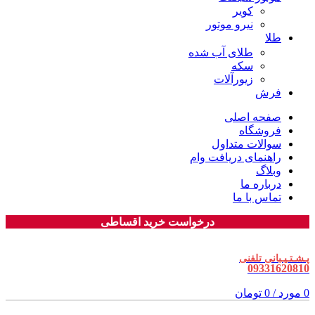
کویر
نیرو موتور
طلا
طلای آب شده
سکه
زیورآلات
فرش
صفحه اصلی
فروشگاه
سوالات متداول
راهنمای دریافت وام
وبلاگ
درباره ما
تماس با ما
درخواست خرید اقساطی
پـشـتـیـبانی تلفنی
09331620810
0
مورد
/
0
تومان