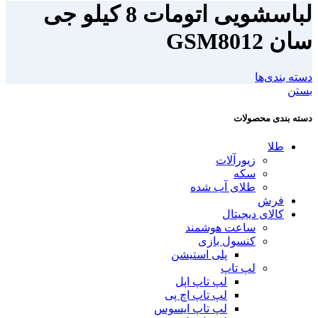
لباسشویی اتومات 8 کیلو جی
سان GSM8012
دسته بندی‌ها
بستن
دسته بندی محصولات
طلا
زیورآلات
سکه
طلای آب شده
فرش
کالای دیجیتال
ساعت هوشمند
کنسول بازی
پلی استیشن
لپ تاپ
لپ تاپ اپل
لپ تاپ اچ پی
لپ تاپ ایسوس