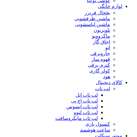
گوشی نوکیا
لوازم خانگی
یخچال فریزر
ماشین ظرفشویی
ماشین لباسشویی
تلویزیون
ماکروویو
اجاق گاز
اتو
جاروبرقی
قهوه ساز
کتری برقی
کولر گازی
هود
کالای دیجیتال
لپ تاپ
لپ تاپ اپل
لپ تاپ اچ پی
لپ تاپ ایسوس
لپ تاپ لنوو
لپ تاپ مایکروسافت
کنسول بازی
ساعت هوشمند
موتور سیکلت