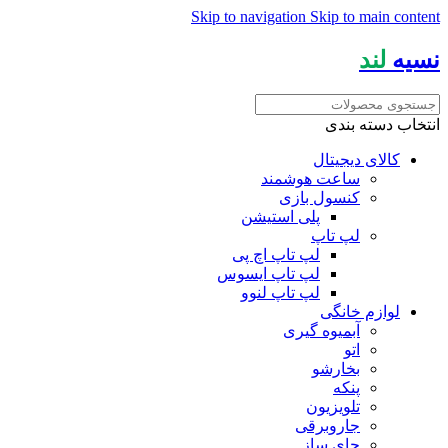
Skip to navigation
Skip to main content
نسیه
لند
انتخاب دسته بندی
کالای دیجیتال
ساعت هوشمند
کنسول بازی
پلی استیشن
لپ تاپ
لپ تاپ اچ پی
لپ تاپ ایسوس
لپ تاپ لنوو
لوازم خانگی
آبمیوه گیری
اتو
بخارشو
پنکه
تلویزیون
جاروبرقی
چای ساز