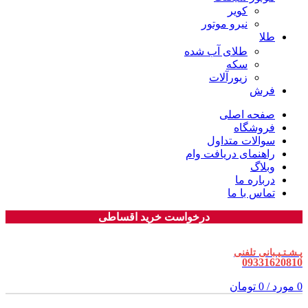
کویر
نیرو موتور
طلا
طلای آب شده
سکه
زیورآلات
فرش
صفحه اصلی
فروشگاه
سوالات متداول
راهنمای دریافت وام
وبلاگ
درباره ما
تماس با ما
درخواست خرید اقساطی
پـشـتـیـبانی تلفنی
09331620810
0
مورد
/
0
تومان