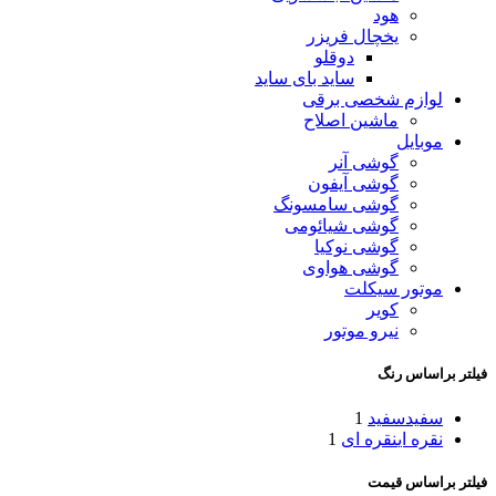
هود
یخچال فریزر
دوقلو
ساید بای ساید
لوازم شخصی برقی
ماشین اصلاح
موبایل
گوشی آنر
گوشی آیفون
گوشی سامسونگ
گوشی شیائومی
گوشی نوکیا
گوشی هواوی
موتور سیکلت
کویر
نیرو موتور
فیلتر براساس رنگ
سفید
سفید
1
نقره ای
نقره ای
1
فیلتر براساس قیمت