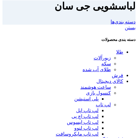
لباسشویی جی سان
دسته بندی‌ها
بستن
دسته بندی محصولات
طلا
زیورآلات
سکه
طلای آب شده
فرش
کالای دیجیتال
ساعت هوشمند
کنسول بازی
پلی استیشن
لپ تاپ
لپ تاپ اپل
لپ تاپ اچ پی
لپ تاپ ایسوس
لپ تاپ لنوو
لپ تاپ مایکروسافت