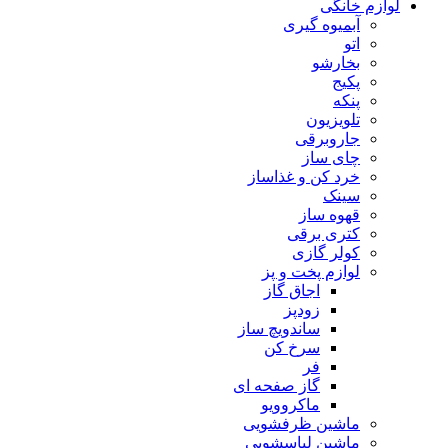
لوازم خانگی
آبمیوه گیری
اتو
بخارشو
پکیج
پنکه
تلویزیون
جاروبرقی
چای ساز
خرد کن و غذاساز
سینک
قهوه ساز
کتری برقی
کولر گازی
لوازم پخت و پز
اجاق گاز
زودپز
ساندویچ ساز
سرخ کن
فر
گاز صفحه ای
ماکروویو
ماشین ظرفشویی
ماشین لباسشویی