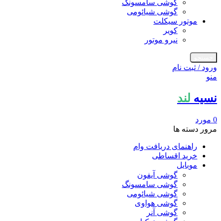
گوشی سامسونگ
گوشی شیائومی
موتور سیکلت
کویر
نیرو موتور
جستجو
ورود / ثبت نام
منو
نسیه
لند
0
مورد
مرور دسته ها
راهنمای دریافت وام
خرید اقساطی
موبایل
گوشی آیفون
گوشی سامسونگ
گوشی شیائومی
گوشی هواوی
گوشی آنر