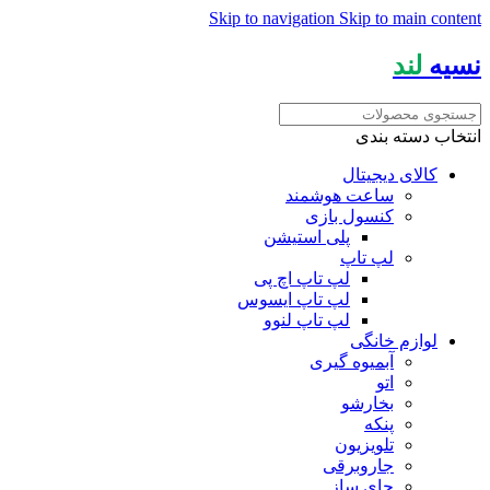
Skip to navigation
Skip to main content
نسیه
لند
انتخاب دسته بندی
کالای دیجیتال
ساعت هوشمند
کنسول بازی
پلی استیشن
لپ تاپ
لپ تاپ اچ پی
لپ تاپ ایسوس
لپ تاپ لنوو
لوازم خانگی
آبمیوه گیری
اتو
بخارشو
پنکه
تلویزیون
جاروبرقی
چای ساز