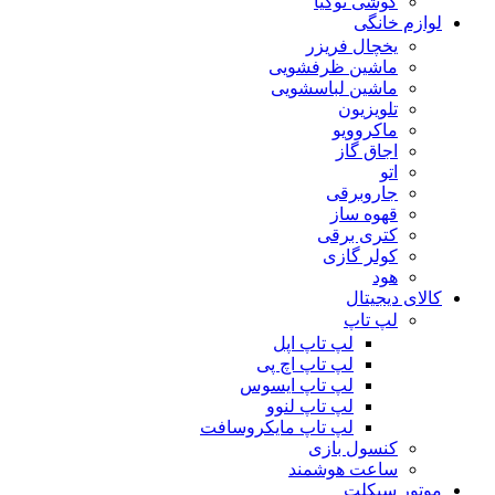
گوشی نوکیا
لوازم خانگی
یخچال فریزر
ماشین ظرفشویی
ماشین لباسشویی
تلویزیون
ماکروویو
اجاق گاز
اتو
جاروبرقی
قهوه ساز
کتری برقی
کولر گازی
هود
کالای دیجیتال
لپ تاپ
لپ تاپ اپل
لپ تاپ اچ پی
لپ تاپ ایسوس
لپ تاپ لنوو
لپ تاپ مایکروسافت
کنسول بازی
ساعت هوشمند
موتور سیکلت