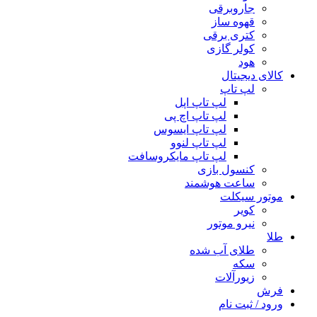
جاروبرقی
قهوه ساز
کتری برقی
کولر گازی
هود
کالای دیجیتال
لپ تاپ
لپ تاپ اپل
لپ تاپ اچ پی
لپ تاپ ایسوس
لپ تاپ لنوو
لپ تاپ مایکروسافت
کنسول بازی
ساعت هوشمند
موتور سیکلت
کویر
نیرو موتور
طلا
طلای آب شده
سکه
زیورآلات
فرش
ورود / ثبت نام