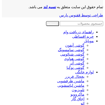
تمام حقوق این سایت متعلق به
نسیه لند
می باشد.
طراحی توسط ققنوس پارس
جستجو
راهنمای دریافت وام
خرید اقساطی
موبایل
گوشی آیفون
گوشی سامسونگ
گوشی شیائومی
گوشی هواوی
گوشی آنر
گوشی نوکیا
لوازم خانگی
یخچال فریزر
ماشین ظرفشویی
ماشین لباسشویی
تلویزیون
ماکروویو
اجاق گاز
اتو