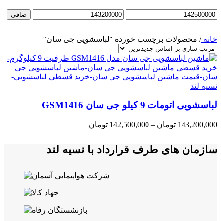
حداقل
حداكثر
صافی
قیمت
قيمت
خانه
/
محصولات برچسب خورده “لباسشویی جی سان”
لباسشویی اتومات 9 کیلو جی سان GSM1416
Price
143,200,000
تومان
–
142,500,000
تومان
range:
142,500,000 تومان
سازمان های طرف قرارداد با نسیه لند
through
143,200,000 تومان