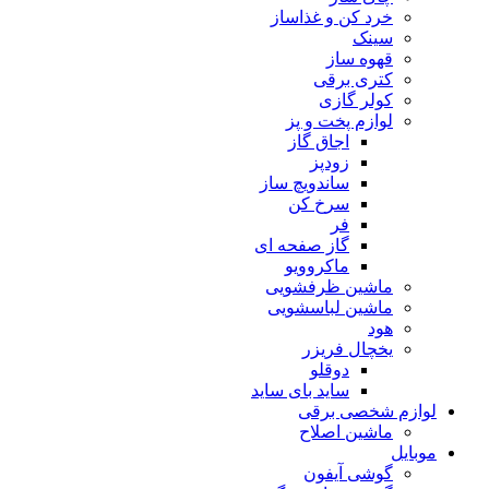
خرد کن و غذاساز
سینک
قهوه ساز
کتری برقی
کولر گازی
لوازم پخت و پز
اجاق گاز
زودپز
ساندویچ ساز
سرخ کن
فر
گاز صفحه ای
ماکروویو
ماشین ظرفشویی
ماشین لباسشویی
هود
یخچال فریزر
دوقلو
ساید بای ساید
لوازم شخصی برقی
ماشین اصلاح
موبایل
گوشی آیفون