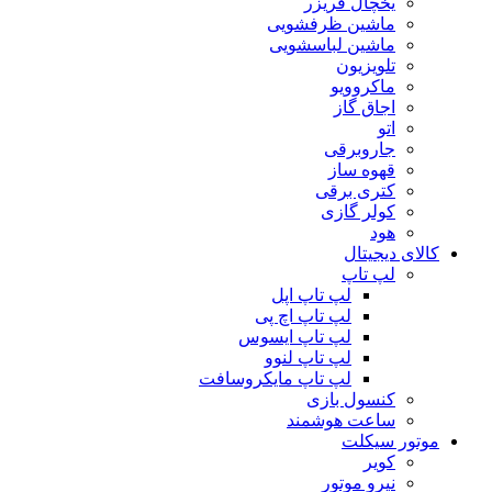
یخچال فریزر
ماشین ظرفشویی
ماشین لباسشویی
تلویزیون
ماکروویو
اجاق گاز
اتو
جاروبرقی
قهوه ساز
کتری برقی
کولر گازی
هود
کالای دیجیتال
لپ تاپ
لپ تاپ اپل
لپ تاپ اچ پی
لپ تاپ ایسوس
لپ تاپ لنوو
لپ تاپ مایکروسافت
کنسول بازی
ساعت هوشمند
موتور سیکلت
کویر
نیرو موتور