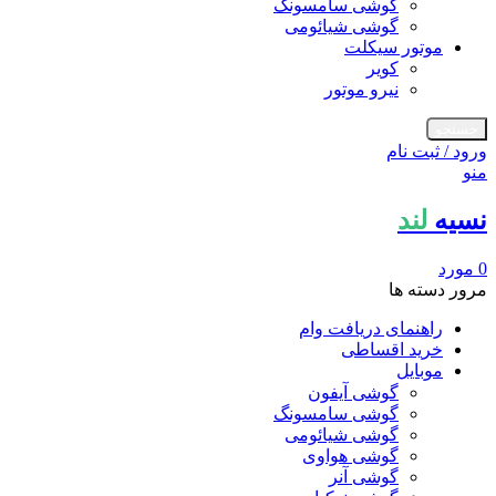
گوشی سامسونگ
گوشی شیائومی
موتور سیکلت
کویر
نیرو موتور
جستجو
ورود / ثبت نام
منو
نسیه
لند
0
مورد
مرور دسته ها
راهنمای دریافت وام
خرید اقساطی
موبایل
گوشی آیفون
گوشی سامسونگ
گوشی شیائومی
گوشی هواوی
گوشی آنر