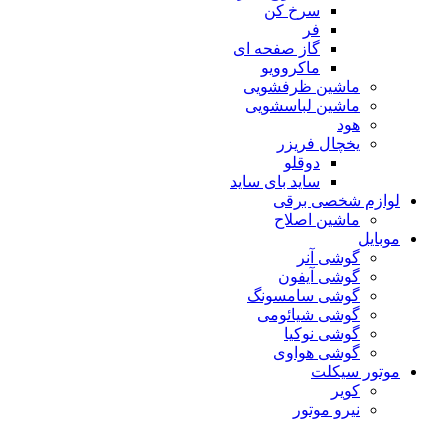
سرخ کن
فر
گاز صفحه ای
ماکروویو
ماشین ظرفشویی
ماشین لباسشویی
هود
یخچال فریزر
دوقلو
ساید بای ساید
لوازم شخصی برقی
ماشین اصلاح
موبایل
گوشی آنر
گوشی آیفون
گوشی سامسونگ
گوشی شیائومی
گوشی نوکیا
گوشی هواوی
موتور سیکلت
کویر
نیرو موتور