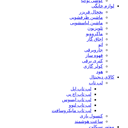
گوشی نوکیا
لوازم خانگی
یخچال فریزر
ماشین ظرفشویی
ماشین لباسشویی
تلویزیون
ماکروویو
اجاق گاز
اتو
جاروبرقی
قهوه ساز
کتری برقی
کولر گازی
هود
کالای دیجیتال
لپ تاپ
لپ تاپ اپل
لپ تاپ اچ پی
لپ تاپ ایسوس
لپ تاپ لنوو
لپ تاپ مایکروسافت
کنسول بازی
ساعت هوشمند
موتور سیکلت