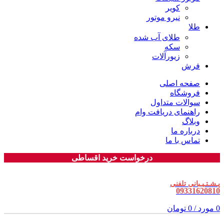
کویر
نیرو موتور
طلا
طلای آب شده
سکه
زیورآلات
فرش
صفحه اصلی
فروشگاه
سوالات متداول
راهنمای دریافت وام
وبلاگ
درباره ما
تماس با ما
درخواست خرید اقساطی
پـشـتـیـبانی تلفنی
09331620810
0
مورد
/
0
تومان