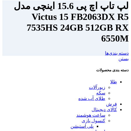
لپ تاپ اچ پی 15.6 اینچی مدل
Victus 15 FB2063DX R5
7535HS 24GB 512GB RX
6550M
دسته بندی‌ها
بستن
دسته بندی محصولات
طلا
زیورآلات
سکه
طلای آب شده
فرش
کالای دیجیتال
ساعت هوشمند
کنسول بازی
پلی استیشن