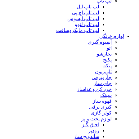
لپ تاپ
لپ تاپ اپل
لپ تاپ اچ پی
لپ تاپ ایسوس
لپ تاپ لنوو
لپ تاپ مایکروسافت
لوازم خانگی
آبمیوه گیری
اتو
بخارشو
پکیج
پنکه
تلویزیون
جاروبرقی
چای ساز
خرد کن و غذاساز
سینک
قهوه ساز
کتری برقی
کولر گازی
لوازم پخت و پز
اجاق گاز
زودپز
ساندویچ ساز