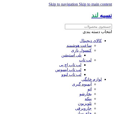
Skip to navigation
Skip to main content
نسیه
لند
انتخاب دسته بندی
کالای دیجیتال
ساعت هوشمند
کنسول بازی
پلی استیشن
لپ تاپ
لپ تاپ اچ پی
لپ تاپ ایسوس
لپ تاپ لنوو
لوازم خانگی
آبمیوه گیری
اتو
بخارشو
پنکه
تلویزیون
جاروبرقی
چای ساز