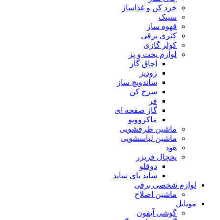
خرد کن و غذاساز
سینک
قهوه ساز
کتری برقی
کولر گازی
لوازم پخت و پز
اجاق گاز
زودپز
ساندویچ ساز
سرخ کن
فر
گاز صفحه ای
ماکروویو
ماشین ظرفشویی
ماشین لباسشویی
هود
یخچال فریزر
دوقلو
ساید بای ساید
لوازم شخصی برقی
ماشین اصلاح
موبایل
گوشی آیفون