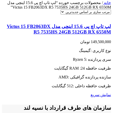
خانه
/
محصولات برچسب خورده “لپ تاپ اچ پی 15.6 اینچی مدل
Victus 15 FB2063DX R5 7535HS 24GB 512GB RX 6550M”
لپ تاپ اچ پی 15.6 اینچی مدل Victus 15 FB2063DX
R5 7535HS 24GB 512GB RX 6550M
149,500,000
تومان
نوع کاربری :گیمینگ
سری پردازنده :Ryzen 5
ظرفیت حافظه RAM :24 گیگابایت
سازنده پردازنده گرافیکی :AMD
ظرفیت حافظه داخلی :512 گیگابایت
نمایش سریع
سازمان های طرف قرارداد با نسیه لند