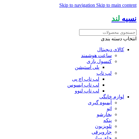
Skip to navigation
Skip to main content
نسیه
لند
انتخاب دسته بندی
کالای دیجیتال
ساعت هوشمند
کنسول بازی
پلی استیشن
لپ تاپ
لپ تاپ اچ پی
لپ تاپ ایسوس
لپ تاپ لنوو
لوازم خانگی
آبمیوه گیری
اتو
بخارشو
پنکه
تلویزیون
جاروبرقی
چای ساز