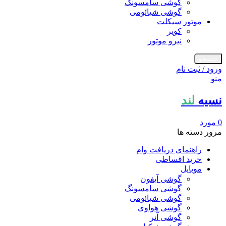
گوشی سامسونگ
گوشی شیائومی
موتور سیکلت
کویر
نیرو موتور
جستجو
ورود / ثبت نام
منو
نسیه
لند
0
مورد
مرور دسته ها
راهنمای دریافت وام
خرید اقساطی
موبایل
گوشی آیفون
گوشی سامسونگ
گوشی شیائومی
گوشی هواوی
گوشی آنر