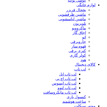
گوشی نوکیا
لوازم خانگی
یخچال فریزر
ماشین ظرفشویی
ماشین لباسشویی
تلویزیون
ماکروویو
اجاق گاز
اتو
جاروبرقی
قهوه ساز
کتری برقی
کولر گازی
هود
کالای دیجیتال
لپ تاپ
لپ تاپ اپل
لپ تاپ اچ پی
لپ تاپ ایسوس
لپ تاپ لنوو
لپ تاپ مایکروسافت
کنسول بازی
ساعت هوشمند
موتور سیکلت