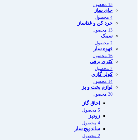
13 محصول
چای ساز
4 محصول
خرد کن و غذاساز
13 محصول
سینک
2 محصول
قهوه ساز
16 محصول
کتری برقی
2 محصول
کولر گازی
14 محصول
لوازم پخت و پز
30 محصول
اجاق گاز
5 محصول
زودپز
4 محصول
ساندویچ ساز
2 محصول