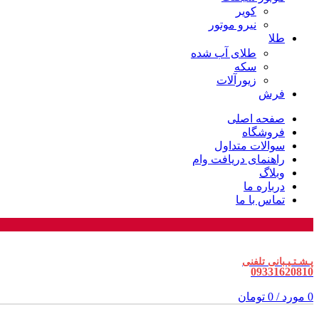
کویر
نیرو موتور
طلا
طلای آب شده
سکه
زیورآلات
فرش
صفحه اصلی
فروشگاه
سوالات متداول
راهنمای دریافت وام
وبلاگ
درباره ما
تماس با ما
پـشـتـیـبانی تلفنی
09331620810
0
مورد
/
0
تومان