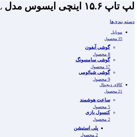
لپ تاپ ۱۵.۶ اینچی ایسوس مدل Vivobook F1504VA INTEL
دسته بندی‌ها
موبایل
35 محصول
گوشی آیفون
8 محصول
گوشی سامسونگ
17 محصول
گوشی شیائومی
9 محصول
کالای دیجیتال
21 محصول
ساعت هوشمند
5 محصول
کنسول بازی
2 محصول
پلی استیشن
2 محصول