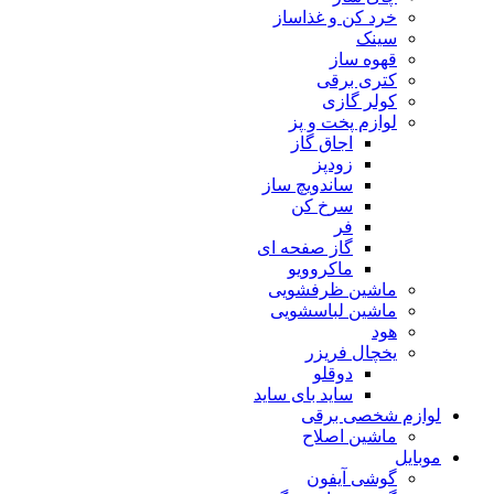
خرد کن و غذاساز
سینک
قهوه ساز
کتری برقی
کولر گازی
لوازم پخت و پز
اجاق گاز
زودپز
ساندویچ ساز
سرخ کن
فر
گاز صفحه ای
ماکروویو
ماشین ظرفشویی
ماشین لباسشویی
هود
یخچال فریزر
دوقلو
ساید بای ساید
لوازم شخصی برقی
ماشین اصلاح
موبایل
گوشی آیفون