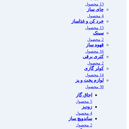
13 محصول
چای ساز
4 محصول
خرد کن و غذاساز
13 محصول
سینک
2 محصول
قهوه ساز
16 محصول
کتری برقی
2 محصول
کولر گازی
14 محصول
لوازم پخت و پز
30 محصول
اجاق گاز
5 محصول
زودپز
4 محصول
ساندویچ ساز
2 محصول