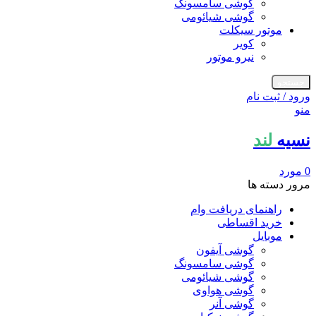
گوشی سامسونگ
گوشی شیائومی
موتور سیکلت
کویر
نیرو موتور
جستجو
ورود / ثبت نام
منو
نسیه
لند
0
مورد
مرور دسته ها
راهنمای دریافت وام
خرید اقساطی
موبایل
گوشی آیفون
گوشی سامسونگ
گوشی شیائومی
گوشی هواوی
گوشی آنر