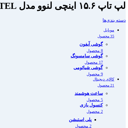
لپ تاپ ۱۵.۶ اینچی لنوو مدل V15 G4 i5 13420H 16GB 1TSSD INTEL
دسته بندی‌ها
موبایل
35 محصول
گوشی آیفون
8 محصول
گوشی سامسونگ
17 محصول
گوشی شیائومی
9 محصول
کالای دیجیتال
21 محصول
ساعت هوشمند
5 محصول
کنسول بازی
2 محصول
پلی استیشن
2 محصول