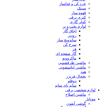
خرد کن و غذاساز
سینک
قهوه ساز
کتری برقی
کولر گازی
لوازم پخت و پز
اجاق گاز
زودپز
ساندویچ ساز
سرخ کن
فر
گاز صفحه ای
ماکروویو
ماشین ظرفشویی
ماشین لباسشویی
هود
یخچال فریزر
دوقلو
ساید بای ساید
لوازم شخصی برقی
ماشین اصلاح
موبایل
گوشی آیفون