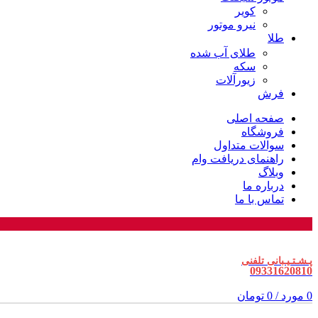
کویر
نیرو موتور
طلا
طلای آب شده
سکه
زیورآلات
فرش
صفحه اصلی
فروشگاه
سوالات متداول
راهنمای دریافت وام
وبلاگ
درباره ما
تماس با ما
پـشـتـیـبانی تلفنی
09331620810
0
مورد
/
0
تومان