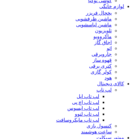
گوشی نوکیا
لوازم خانگی
یخچال فریزر
ماشین ظرفشویی
ماشین لباسشویی
تلویزیون
ماکروویو
اجاق گاز
اتو
جاروبرقی
قهوه ساز
کتری برقی
کولر گازی
هود
کالای دیجیتال
لپ تاپ
لپ تاپ اپل
لپ تاپ اچ پی
لپ تاپ ایسوس
لپ تاپ لنوو
لپ تاپ مایکروسافت
کنسول بازی
ساعت هوشمند
موتور سیکلت