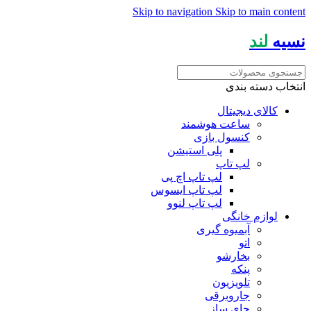
Skip to navigation
Skip to main content
نسیه
لند
انتخاب دسته بندی
کالای دیجیتال
ساعت هوشمند
کنسول بازی
پلی استیشن
لپ تاپ
لپ تاپ اچ پی
لپ تاپ ایسوس
لپ تاپ لنوو
لوازم خانگی
آبمیوه گیری
اتو
بخارشو
پنکه
تلویزیون
جاروبرقی
چای ساز