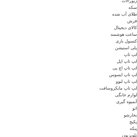
زیورآلات
سکه
طلای آب شده
فرش
کالای دیجیتال
ساعت هوشمند
کنسول بازی
پلی استیشن
لپ تاپ
لپ تاپ اپل
لپ تاپ اچ پی
لپ تاپ ایسوس
لپ تاپ لنوو
لپ تاپ مایکروسافت
لوازم خانگی
آبمیوه گیری
اتو
بخارشو
پکیج
پنکه
تلویزیون