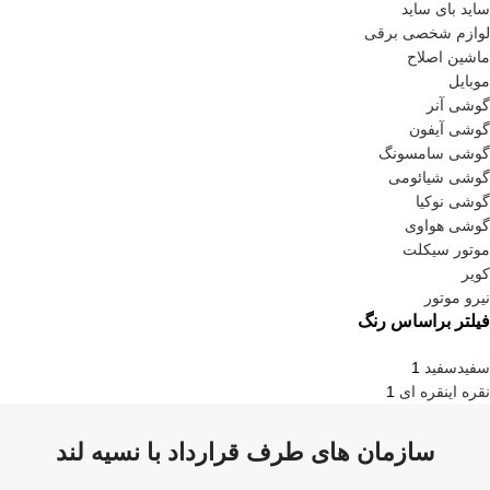
ساید بای ساید
لوازم شخصی برقی
ماشین اصلاح
موبایل
گوشی آنر
گوشی آیفون
گوشی سامسونگ
گوشی شیائومی
گوشی نوکیا
گوشی هواوی
موتور سیکلت
کویر
نیرو موتور
فیلتر براساس رنگ
سفید
سفید
1
نقره ای
نقره ای
1
سازمان های طرف قرارداد با نسیه لند