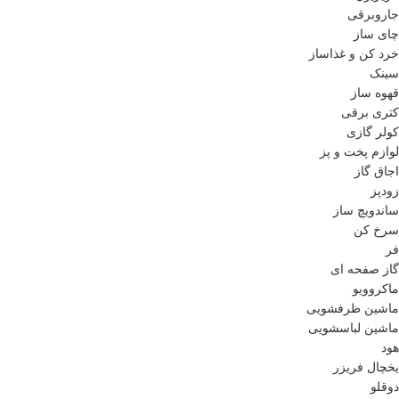
جاروبرقی
چای ساز
خرد کن و غذاساز
سینک
قهوه ساز
کتری برقی
کولر گازی
لوازم پخت و پز
اجاق گاز
زودپز
ساندویچ ساز
سرخ کن
فر
گاز صفحه ای
ماکروویو
ماشین ظرفشویی
ماشین لباسشویی
هود
یخچال فریزر
دوقلو