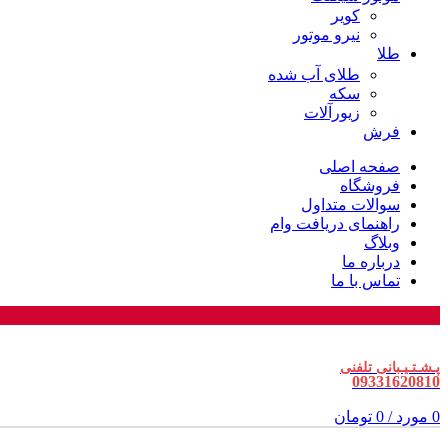
کویر
نیرو موتور
طلا
طلای آب شده
سکه
زیورآلات
فرش
صفحه اصلی
فروشگاه
سوالات متداول
راهنمای دریافت وام
وبلاگ
درباره ما
تماس با ما
پـشـتـیـبانی تلفنی
09331620810
0
مورد
/
0
تومان