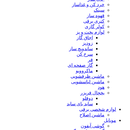
خرد کن و غذاساز
سینک
قهوه ساز
کتری برقی
کولر گازی
لوازم پخت و پز
اجاق گاز
زودپز
ساندویچ ساز
سرخ کن
فر
گاز صفحه ای
ماکروویو
ماشین ظرفشویی
ماشین لباسشویی
هود
یخچال فریزر
دوقلو
ساید بای ساید
لوازم شخصی برقی
ماشین اصلاح
موبایل
گوشی آیفون