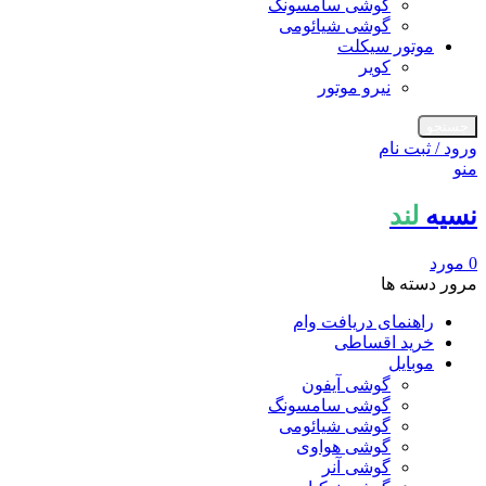
گوشی سامسونگ
گوشی شیائومی
موتور سیکلت
کویر
نیرو موتور
جستجو
ورود / ثبت نام
منو
نسیه
لند
0
مورد
مرور دسته ها
راهنمای دریافت وام
خرید اقساطی
موبایل
گوشی آیفون
گوشی سامسونگ
گوشی شیائومی
گوشی هواوی
گوشی آنر