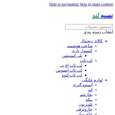
Skip to navigation
Skip to main content
نسیه
لند
انتخاب دسته بندی
کالای دیجیتال
ساعت هوشمند
کنسول بازی
پلی استیشن
لپ تاپ
لپ تاپ اچ پی
لپ تاپ ایسوس
لپ تاپ لنوو
لوازم خانگی
آبمیوه گیری
اتو
بخارشو
پنکه
تلویزیون
جاروبرقی
چای ساز