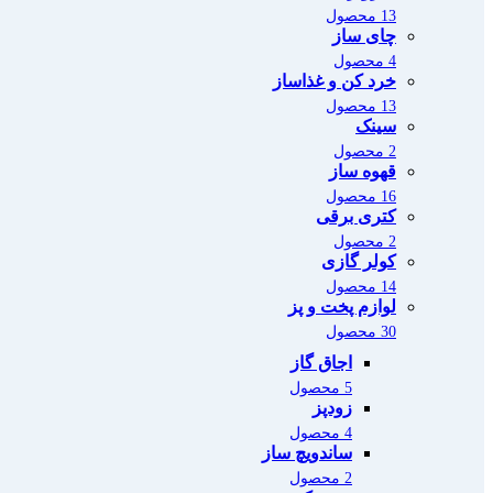
13 محصول
چای ساز
4 محصول
خرد کن و غذاساز
13 محصول
سینک
2 محصول
قهوه ساز
16 محصول
کتری برقی
2 محصول
کولر گازی
14 محصول
لوازم پخت و پز
30 محصول
اجاق گاز
5 محصول
زودپز
4 محصول
ساندویچ ساز
2 محصول