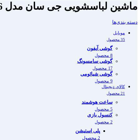
ماشین لباسشویی جی سان مدل GSM1416 ظرفیت 9 کیلوگرم
دسته بندی‌ها
موبایل
35 محصول
گوشی آیفون
8 محصول
گوشی سامسونگ
17 محصول
گوشی شیائومی
9 محصول
کالای دیجیتال
21 محصول
ساعت هوشمند
5 محصول
کنسول بازی
2 محصول
پلی استیشن
2 محصول