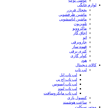
گوشی نوکیا
لوازم خانگی
یخچال فریزر
ماشین ظرفشویی
ماشین لباسشویی
تلویزیون
ماکروویو
اجاق گاز
اتو
جاروبرقی
قهوه ساز
کتری برقی
کولر گازی
هود
کالای دیجیتال
لپ تاپ
لپ تاپ اپل
لپ تاپ اچ پی
لپ تاپ ایسوس
لپ تاپ لنوو
لپ تاپ مایکروسافت
کنسول بازی
ساعت هوشمند
موتور سیکلت