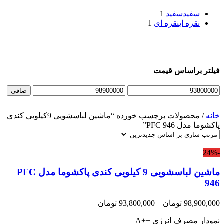
سفید
سفید
1
نقره ای
نقره ای
1
فیلتر براساس قیمت
حداقل
حداكثر
صافی
قیمت
قيمت
خانه
/
محصولات برچسب خورده “ماشین لباسشویی 9کیلویی کندی
پاکشوما مدل PFC 946”
-24%
ماشین لباسشویی 9 کیلویی کندی پاکشوما مدل PFC
946
Price
98,900,000
تومان
–
93,800,000
تومان
range:
نمودار مصرف انرژی
A++
93,800,000 تومان