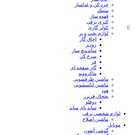
خرد کن و غذاساز
سینک
قهوه ساز
کتری برقی
کولر گازی
لوازم پخت و پز
اجاق گاز
زودپز
ساندویچ ساز
سرخ کن
فر
گاز صفحه ای
ماکروویو
ماشین ظرفشویی
ماشین لباسشویی
هود
یخچال فریزر
دوقلو
ساید بای ساید
لوازم شخصی برقی
ماشین اصلاح
موبایل
گوشی آیفون