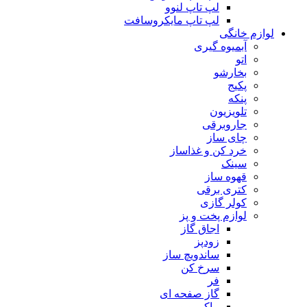
لپ تاپ لنوو
لپ تاپ مایکروسافت
لوازم خانگی
آبمیوه گیری
اتو
بخارشو
پکیج
پنکه
تلویزیون
جاروبرقی
چای ساز
خرد کن و غذاساز
سینک
قهوه ساز
کتری برقی
کولر گازی
لوازم پخت و پز
اجاق گاز
زودپز
ساندویچ ساز
سرخ کن
فر
گاز صفحه ای
ماکروویو