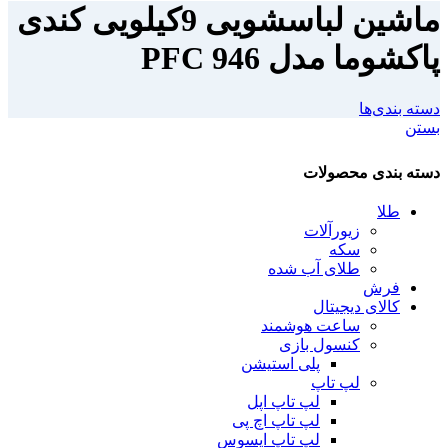
ماشین لباسشویی 9کیلویی کندی
پاکشوما مدل PFC 946
دسته بندی‌ها
بستن
دسته بندی محصولات
طلا
زیورآلات
سکه
طلای آب شده
فرش
کالای دیجیتال
ساعت هوشمند
کنسول بازی
پلی استیشن
لپ تاپ
لپ تاپ اپل
لپ تاپ اچ پی
لپ تاپ ایسوس