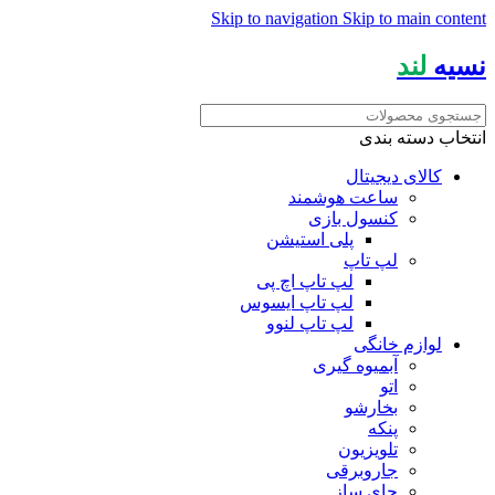
Skip to navigation
Skip to main content
نسیه
لند
انتخاب دسته بندی
کالای دیجیتال
ساعت هوشمند
کنسول بازی
پلی استیشن
لپ تاپ
لپ تاپ اچ پی
لپ تاپ ایسوس
لپ تاپ لنوو
لوازم خانگی
آبمیوه گیری
اتو
بخارشو
پنکه
تلویزیون
جاروبرقی
چای ساز