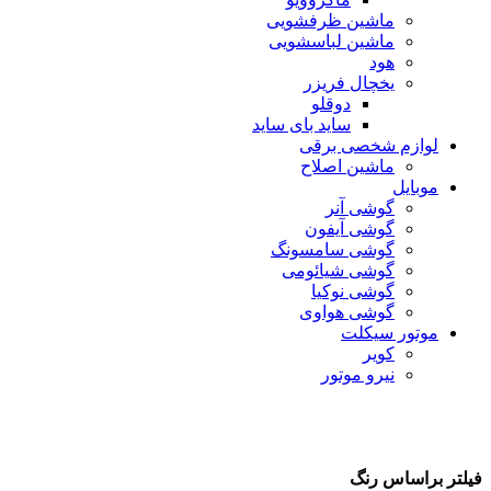
ماشین ظرفشویی
ماشین لباسشویی
هود
یخچال فریزر
دوقلو
ساید بای ساید
لوازم شخصی برقی
ماشین اصلاح
موبایل
گوشی آنر
گوشی آیفون
گوشی سامسونگ
گوشی شیائومی
گوشی نوکیا
گوشی هواوی
موتور سیکلت
کویر
نیرو موتور
فیلتر براساس رنگ