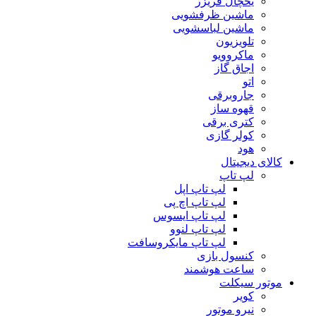
یخچال فریزر
ماشین ظرفشویی
ماشین لباسشویی
تلویزیون
ماکروویو
اجاق گاز
اتو
جاروبرقی
قهوه ساز
کتری برقی
کولر گازی
هود
کالای دیجیتال
لپ تاپ
لپ تاپ اپل
لپ تاپ اچ پی
لپ تاپ ایسوس
لپ تاپ لنوو
لپ تاپ مایکروسافت
کنسول بازی
ساعت هوشمند
موتور سیکلت
کویر
نیرو موتور