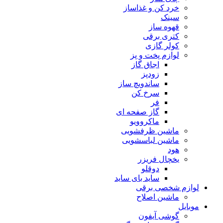
خرد کن و غذاساز
سینک
قهوه ساز
کتری برقی
کولر گازی
لوازم پخت و پز
اجاق گاز
زودپز
ساندویچ ساز
سرخ کن
فر
گاز صفحه ای
ماکروویو
ماشین ظرفشویی
ماشین لباسشویی
هود
یخچال فریزر
دوقلو
ساید بای ساید
لوازم شخصی برقی
ماشین اصلاح
موبایل
گوشی آیفون