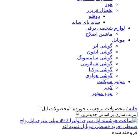
هود
یخچال فریزر
دوقلو
ساید بای ساید
لوازم شخصی برقی
ماشین اصلاح
موبایل
گوشی آنر
گوشی آیفون
گوشی سامسونگ
گوشی شیائومی
گوشی نوکیا
گوشی هواوی
موتور سیکلت
کویر
نیرو موتور
خانه
/
محصولات برچسب خورده “محصولات اپل”
فروخته شده