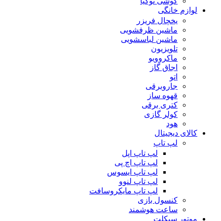
گوشی نوکیا
لوازم خانگی
یخچال فریزر
ماشین ظرفشویی
ماشین لباسشویی
تلویزیون
ماکروویو
اجاق گاز
اتو
جاروبرقی
قهوه ساز
کتری برقی
کولر گازی
هود
کالای دیجیتال
لپ تاپ
لپ تاپ اپل
لپ تاپ اچ پی
لپ تاپ ایسوس
لپ تاپ لنوو
لپ تاپ مایکروسافت
کنسول بازی
ساعت هوشمند
موتور سیکلت