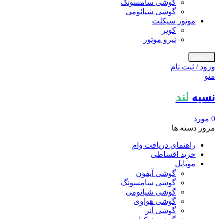
گوشی سامسونگ
گوشی شیائومی
موتور سیکلت
کویر
نیرو موتور
جستجو
ورود / ثبت نام
منو
نسیه
لند
0
مورد
مرور دسته ها
راهنمای دریافت وام
خرید اقساطی
موبایل
گوشی آیفون
گوشی سامسونگ
گوشی شیائومی
گوشی هواوی
گوشی آنر