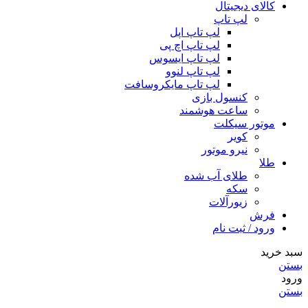
کالای دیجیتال
لپ تاپ
لپ تاپ اپل
لپ تاپ اچ پی
لپ تاپ ایسوس
لپ تاپ لنوو
لپ تاپ مایکروسافت
کنسول بازی
ساعت هوشمند
موتور سیکلت
کویر
نیرو موتور
طلا
طلای آب شده
سکه
زیورآلات
فرش
ورود / ثبت نام
سبد خرید
بستن
ورود
بستن