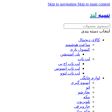
Skip to navigation
Skip to main content
نسیه
لند
انتخاب دسته بندی
کالای دیجیتال
ساعت هوشمند
کنسول بازی
پلی استیشن
لپ تاپ
لپ تاپ اچ پی
لپ تاپ ایسوس
لپ تاپ لنوو
لوازم خانگی
آبمیوه گیری
اتو
بخارشو
پنکه
تلویزیون
جاروبرقی
چای ساز