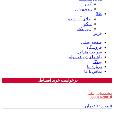
کویر
نیرو موتور
طلا
طلای آب شده
سکه
زیورآلات
فرش
صفحه اصلی
فروشگاه
سوالات متداول
راهنمای دریافت وام
وبلاگ
درباره ما
تماس با ما
درخواست خرید اقساطی
پـشـتـیـبانی تلفنی
09331620810
0
مورد
/
0
تومان