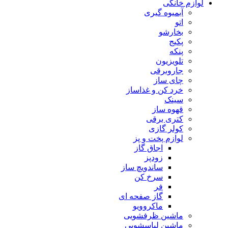
لوازم خانگی
آبمیوه گیری
اتو
بخارشو
پکیج
پنکه
تلویزیون
جاروبرقی
چای ساز
خرد کن و غذاساز
سینک
قهوه ساز
کتری برقی
کولر گازی
لوازم پخت و پز
اجاق گاز
زودپز
ساندویچ ساز
سرخ کن
فر
گاز صفحه ای
ماکروویو
ماشین ظرفشویی
ماشین لباسشویی