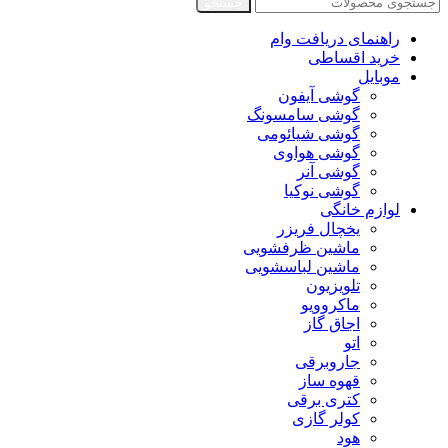
جستجو
راهنمای دریافت وام
خرید اقساطی
موبایل
گوشی آیفون
گوشی سامسونگ
گوشی شیائومی
گوشی هواوی
گوشی آنر
گوشی نوکیا
لوازم خانگی
یخچال فریزر
ماشین ظرفشویی
ماشین لباسشویی
تلویزیون
ماکروویو
اجاق گاز
اتو
جاروبرقی
قهوه ساز
کتری برقی
کولر گازی
هود