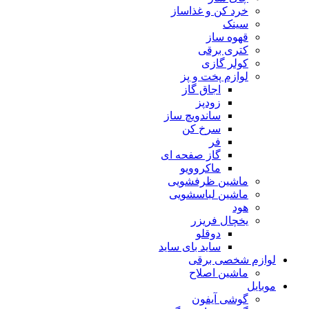
خرد کن و غذاساز
سینک
قهوه ساز
کتری برقی
کولر گازی
لوازم پخت و پز
اجاق گاز
زودپز
ساندویچ ساز
سرخ کن
فر
گاز صفحه ای
ماکروویو
ماشین ظرفشویی
ماشین لباسشویی
هود
یخچال فریزر
دوقلو
ساید بای ساید
لوازم شخصی برقی
ماشین اصلاح
موبایل
گوشی آیفون