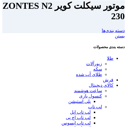
موتور سیکلت کویر ZONTES N2
230
دسته بندی‌ها
بستن
دسته بندی محصولات
طلا
زیورآلات
سکه
طلای آب شده
فرش
کالای دیجیتال
ساعت هوشمند
کنسول بازی
پلی استیشن
لپ تاپ
لپ تاپ اپل
لپ تاپ اچ پی
لپ تاپ ایسوس