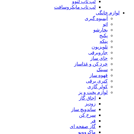
لپ تاپ لنوو
لپ تاپ مایکروسافت
لوازم خانگی
آبمیوه گیری
اتو
بخارشو
پکیج
پنکه
تلویزیون
جاروبرقی
چای ساز
خرد کن و غذاساز
سینک
قهوه ساز
کتری برقی
کولر گازی
لوازم پخت و پز
اجاق گاز
زودپز
ساندویچ ساز
سرخ کن
فر
گاز صفحه ای
ماکروویو