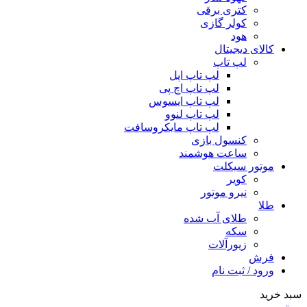
کتری برقی
کولر گازی
هود
کالای دیجیتال
لپ تاپ
لپ تاپ اپل
لپ تاپ اچ پی
لپ تاپ ایسوس
لپ تاپ لنوو
لپ تاپ مایکروسافت
کنسول بازی
ساعت هوشمند
موتور سیکلت
کویر
نیرو موتور
طلا
طلای آب شده
سکه
زیورآلات
فرش
ورود / ثبت نام
سبد خرید