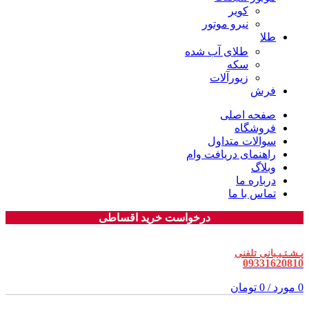
کویر
نیرو موتور
طلا
طلای آب شده
سکه
زیورآلات
فرش
صفحه اصلی
فروشگاه
سوالات متداول
راهنمای دریافت وام
وبلاگ
درباره ما
تماس با ما
درخواست خرید اقساطی
پـشـتـیـبانی تلفنی
09331620810
0
مورد
/
0
تومان