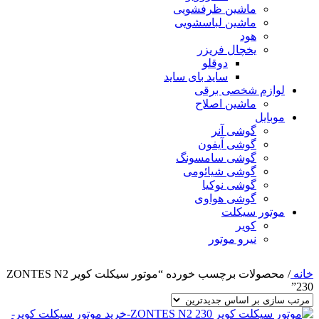
ماشین ظرفشویی
ماشین لباسشویی
هود
یخچال فریزر
دوقلو
ساید بای ساید
لوازم شخصی برقی
ماشین اصلاح
موبایل
گوشی آنر
گوشی آیفون
گوشی سامسونگ
گوشی شیائومی
گوشی نوکیا
گوشی هواوی
موتور سیکلت
کویر
نیرو موتور
خانه
/
محصولات برچسب خورده “موتور سیکلت کویر ZONTES N2
230”