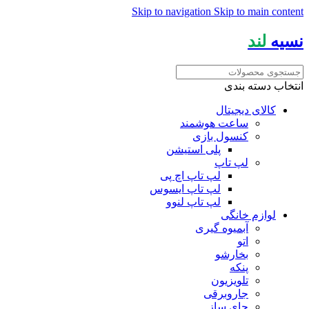
Skip to navigation
Skip to main content
نسیه
لند
انتخاب دسته بندی
کالای دیجیتال
ساعت هوشمند
کنسول بازی
پلی استیشن
لپ تاپ
لپ تاپ اچ پی
لپ تاپ ایسوس
لپ تاپ لنوو
لوازم خانگی
آبمیوه گیری
اتو
بخارشو
پنکه
تلویزیون
جاروبرقی
چای ساز