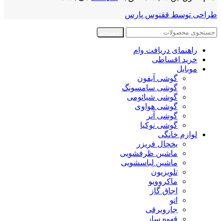
طراحی توسط ققنوس پارس
جستجو
راهنمای دریافت وام
خرید اقساطی
موبایل
گوشی آیفون
گوشی سامسونگ
گوشی شیائومی
گوشی هواوی
گوشی آنر
گوشی نوکیا
لوازم خانگی
یخچال فریزر
ماشین ظرفشویی
ماشین لباسشویی
تلویزیون
ماکروویو
اجاق گاز
اتو
جاروبرقی
قهوه ساز