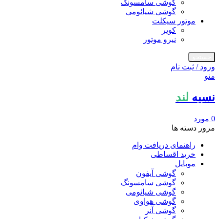
گوشی سامسونگ
گوشی شیائومی
موتور سیکلت
کویر
نیرو موتور
جستجو
ورود / ثبت نام
منو
نسیه
لند
0
مورد
مرور دسته ها
راهنمای دریافت وام
خرید اقساطی
موبایل
گوشی آیفون
گوشی سامسونگ
گوشی شیائومی
گوشی هواوی
گوشی آنر