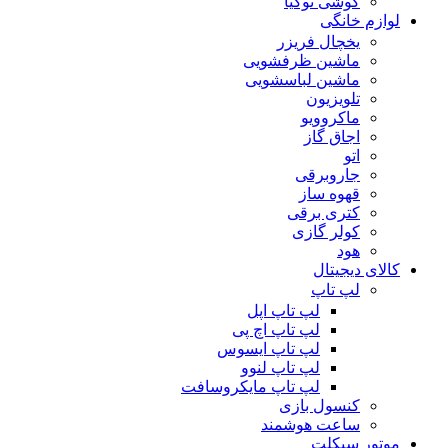
گوشی نوکیا
لوازم خانگی
یخچال فریزر
ماشین ظرفشویی
ماشین لباسشویی
تلویزیون
ماکروویو
اجاق گاز
اتو
جاروبرقی
قهوه ساز
کتری برقی
کولر گازی
هود
کالای دیجیتال
لپ تاپ
لپ تاپ اپل
لپ تاپ اچ پی
لپ تاپ ایسوس
لپ تاپ لنوو
لپ تاپ مایکروسافت
کنسول بازی
ساعت هوشمند
موتور سیکلت