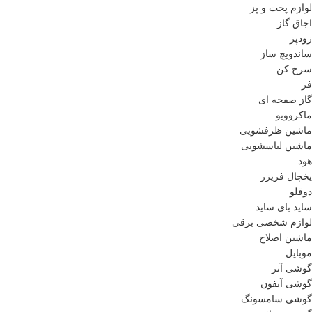
لوازم پخت و پز
اجاق گاز
زودپز
ساندویچ ساز
سرخ کن
فر
گاز صفحه ای
ماکروویو
ماشین ظرفشویی
ماشین لباسشویی
هود
یخچال فریزر
دوقلو
ساید بای ساید
لوازم شخصی برقی
ماشین اصلاح
موبایل
گوشی آنر
گوشی آیفون
گوشی سامسونگ