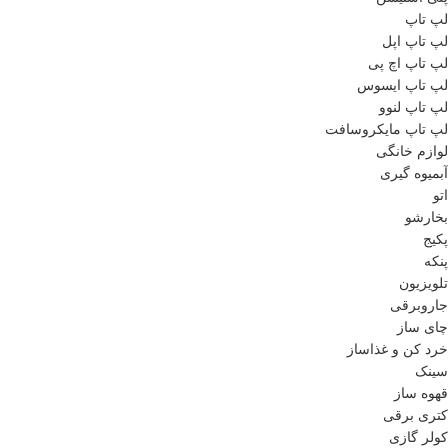
لپ تاپ
لپ تاپ اپل
لپ تاپ اچ پی
لپ تاپ ایسوس
لپ تاپ لنوو
لپ تاپ مایکروسافت
لوازم خانگی
آبمیوه گیری
اتو
بخارشو
پکیج
پنکه
تلویزیون
جاروبرقی
چای ساز
خرد کن و غذاساز
سینک
قهوه ساز
کتری برقی
کولر گازی