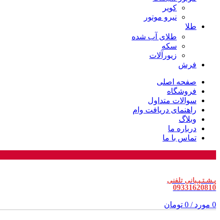
کویر
نیرو موتور
طلا
طلای آب شده
سکه
زیورآلات
فرش
صفحه اصلی
فروشگاه
سوالات متداول
راهنمای دریافت وام
وبلاگ
درباره ما
تماس با ما
پـشـتـیـبانی تلفنی
09331620810
0
مورد
/
0
تومان