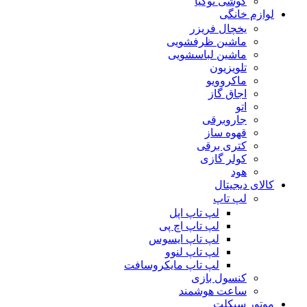
گوشی نوکیا
لوازم خانگی
یخچال فریزر
ماشین ظرفشویی
ماشین لباسشویی
تلویزیون
ماکروویو
اجاق گاز
اتو
جاروبرقی
قهوه ساز
کتری برقی
کولر گازی
هود
کالای دیجیتال
لپ تاپ
لپ تاپ اپل
لپ تاپ اچ پی
لپ تاپ ایسوس
لپ تاپ لنوو
لپ تاپ مایکروسافت
کنسول بازی
ساعت هوشمند
موتور سیکلت