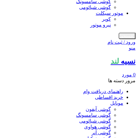
گوشی سامسونگ
گوشی شیائومی
موتور سیکلت
کویر
نیرو موتور
جستجو
ورود / ثبت نام
منو
نسیه
لند
0
مورد
مرور دسته ها
راهنمای دریافت وام
خرید اقساطی
موبایل
گوشی آیفون
گوشی سامسونگ
گوشی شیائومی
گوشی هواوی
گوشی آنر