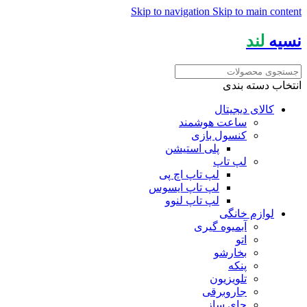
Skip to navigation
Skip to main content
نسیه
لند
انتخاب دسته بندی
کالای دیجیتال
ساعت هوشمند
کنسول بازی
پلی استیشن
لپ تاپ
لپ تاپ اچ پی
لپ تاپ ایسوس
لپ تاپ لنوو
لوازم خانگی
آبمیوه گیری
اتو
بخارشو
پنکه
تلویزیون
جاروبرقی
چای ساز