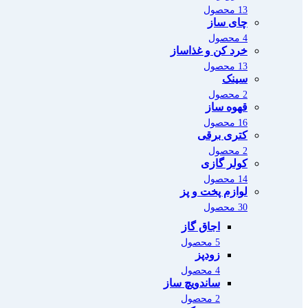
13 محصول
چای ساز
4 محصول
خرد کن و غذاساز
13 محصول
سینک
2 محصول
قهوه ساز
16 محصول
کتری برقی
2 محصول
کولر گازی
14 محصول
لوازم پخت و پز
30 محصول
اجاق گاز
5 محصول
زودپز
4 محصول
ساندویچ ساز
2 محصول