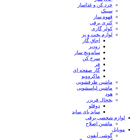
خرد کن و غذاساز
سینک
قهوه ساز
کتری برقی
کولر گازی
لوازم پخت و پز
اجاق گاز
زودپز
ساندویچ ساز
سرخ کن
فر
گاز صفحه ای
ماکروویو
ماشین ظرفشویی
ماشین لباسشویی
هود
یخچال فریزر
دوقلو
ساید بای ساید
لوازم شخصی برقی
ماشین اصلاح
موبایل
گوشی آیفون