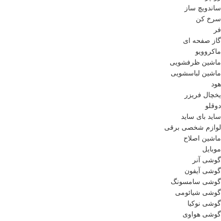
ساندویچ ساز
سرخ کن
فر
گاز صفحه ای
ماکروویو
ماشین ظرفشویی
ماشین لباسشویی
هود
یخچال فریزر
دوقلو
ساید بای ساید
لوازم شخصی برقی
ماشین اصلاح
موبایل
گوشی آنر
گوشی آیفون
گوشی سامسونگ
گوشی شیائومی
گوشی نوکیا
گوشی هواوی