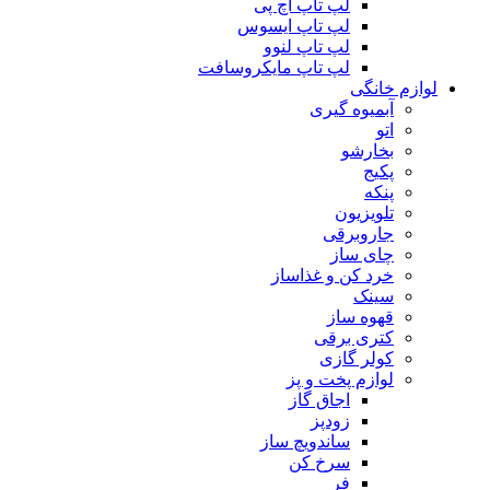
لپ تاپ اچ پی
لپ تاپ ایسوس
لپ تاپ لنوو
لپ تاپ مایکروسافت
لوازم خانگی
آبمیوه گیری
اتو
بخارشو
پکیج
پنکه
تلویزیون
جاروبرقی
چای ساز
خرد کن و غذاساز
سینک
قهوه ساز
کتری برقی
کولر گازی
لوازم پخت و پز
اجاق گاز
زودپز
ساندویچ ساز
سرخ کن
فر