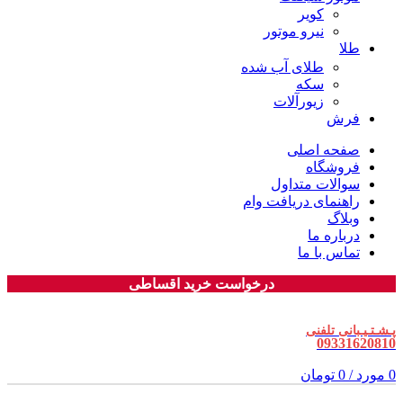
کویر
نیرو موتور
طلا
طلای آب شده
سکه
زیورآلات
فرش
صفحه اصلی
فروشگاه
سوالات متداول
راهنمای دریافت وام
وبلاگ
درباره ما
تماس با ما
درخواست خرید اقساطی
پـشـتـیـبانی تلفنی
09331620810
0
مورد
/
0
تومان