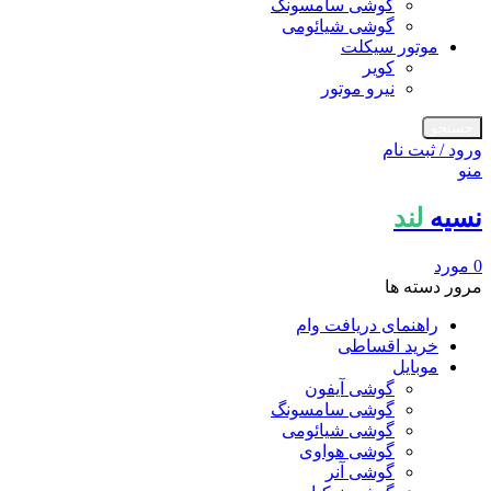
گوشی سامسونگ
گوشی شیائومی
موتور سیکلت
کویر
نیرو موتور
جستجو
ورود / ثبت نام
منو
نسیه
لند
0
مورد
مرور دسته ها
راهنمای دریافت وام
خرید اقساطی
موبایل
گوشی آیفون
گوشی سامسونگ
گوشی شیائومی
گوشی هواوی
گوشی آنر