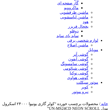
گاز صفحه ای
ماکروویو
ماشین ظرفشویی
ماشین لباسشویی
هود
یخچال فریزر
دوقلو
ساید بای ساید
لوازم شخصی برقی
ماشین اصلاح
موبایل
گوشی آنر
گوشی آیفون
گوشی سامسونگ
گوشی شیائومی
گوشی نوکیا
گوشی هواوی
موتور سیکلت
کویر
نیرو موتور
خانه
/
محصولات برچسب خورده “کولر گازی یونیوا ۲۴۰۰۰ اسکرول
مدل UN-MS24CD NEON SCROLL”