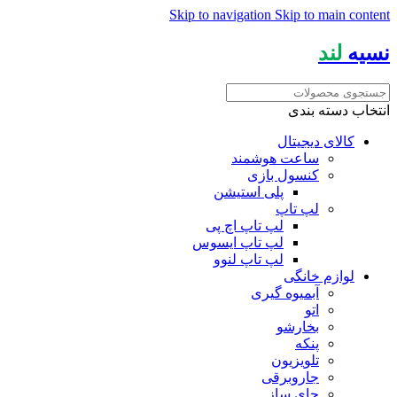
Skip to navigation
Skip to main content
نسیه
لند
انتخاب دسته بندی
کالای دیجیتال
ساعت هوشمند
کنسول بازی
پلی استیشن
لپ تاپ
لپ تاپ اچ پی
لپ تاپ ایسوس
لپ تاپ لنوو
لوازم خانگی
آبمیوه گیری
اتو
بخارشو
پنکه
تلویزیون
جاروبرقی
چای ساز