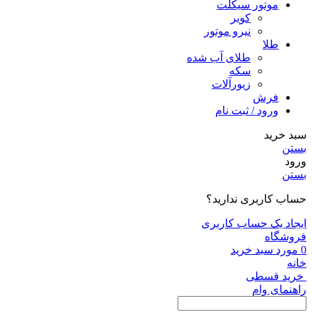
موتور سیکلت
کویر
نیرو موتور
طلا
طلای آب شده
سکه
زیورآلات
فرش
ورود / ثبت نام
سبد خرید
بستن
ورود
بستن
حساب کاربری ندارید؟
ایجاد یک حساب کاربری
فروشگاه
0
مورد
سبد خرید
خانه
خرید قسطی
راهنمای وام