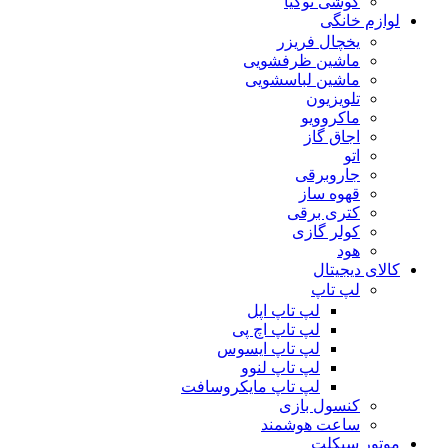
گوشی نوکیا
لوازم خانگی
یخچال فریزر
ماشین ظرفشویی
ماشین لباسشویی
تلویزیون
ماکروویو
اجاق گاز
اتو
جاروبرقی
قهوه ساز
کتری برقی
کولر گازی
هود
کالای دیجیتال
لپ تاپ
لپ تاپ اپل
لپ تاپ اچ پی
لپ تاپ ایسوس
لپ تاپ لنوو
لپ تاپ مایکروسافت
کنسول بازی
ساعت هوشمند
موتور سیکلت