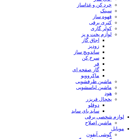
خرد کن و غذاساز
سینک
قهوه ساز
کتری برقی
کولر گازی
لوازم پخت و پز
اجاق گاز
زودپز
ساندویچ ساز
سرخ کن
فر
گاز صفحه ای
ماکروویو
ماشین ظرفشویی
ماشین لباسشویی
هود
یخچال فریزر
دوقلو
ساید بای ساید
لوازم شخصی برقی
ماشین اصلاح
موبایل
گوشی آیفون