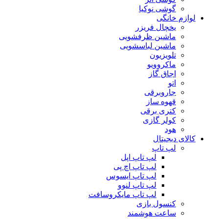
گوشی نوکیا
لوازم خانگی
یخچال فریزر
ماشین ظرفشویی
ماشین لباسشویی
تلویزیون
ماکروویو
اجاق گاز
اتو
جاروبرقی
قهوه ساز
کتری برقی
کولر گازی
هود
کالای دیجیتال
لپ تاپ
لپ تاپ اپل
لپ تاپ اچ پی
لپ تاپ ایسوس
لپ تاپ لنوو
لپ تاپ مایکروسافت
کنسول بازی
ساعت هوشمند