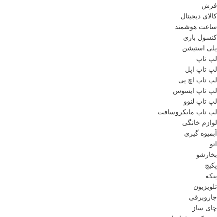
فرش
کالای دیجیتال
ساعت هوشمند
کنسول بازی
پلی استیشن
لپ تاپ
لپ تاپ اپل
لپ تاپ اچ پی
لپ تاپ ایسوس
لپ تاپ لنوو
لپ تاپ مایکروسافت
لوازم خانگی
آبمیوه گیری
اتو
بخارشو
پکیج
پنکه
تلویزیون
جاروبرقی
چای ساز