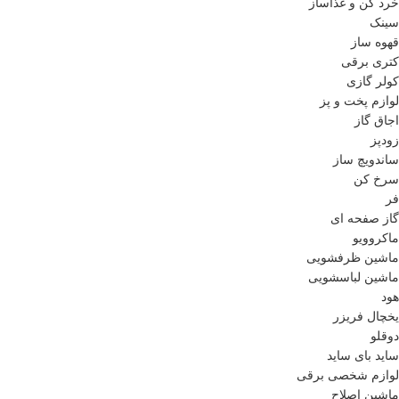
خرد کن و غذاساز
سینک
قهوه ساز
کتری برقی
کولر گازی
لوازم پخت و پز
اجاق گاز
زودپز
ساندویچ ساز
سرخ کن
فر
گاز صفحه ای
ماکروویو
ماشین ظرفشویی
ماشین لباسشویی
هود
یخچال فریزر
دوقلو
ساید بای ساید
لوازم شخصی برقی
ماشین اصلاح