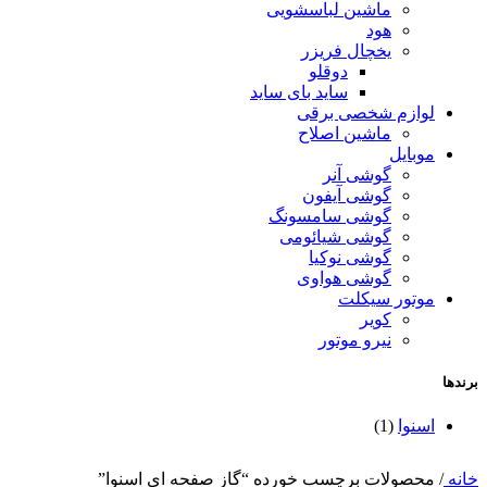
ماشین لباسشویی
هود
یخچال فریزر
دوقلو
ساید بای ساید
لوازم شخصی برقی
ماشین اصلاح
موبایل
گوشی آنر
گوشی آیفون
گوشی سامسونگ
گوشی شیائومی
گوشی نوکیا
گوشی هواوی
موتور سیکلت
کویر
نیرو موتور
برندها
اسنوا
(1)
خانه
/
محصولات برچسب خورده “گاز صفحه ای اسنوا”