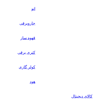
اتو
جاروبرقی
قهوه ساز
کتری برقی
کولر گازی
هود
کالای دیجیتال