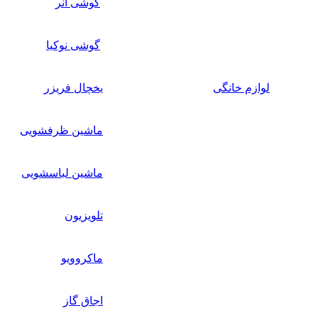
گوشی آنر
گوشی نوکیا
لوازم خانگی
یخچال فریزر
ماشین ظرفشویی
ماشین لباسشویی
تلویزیون
ماکروویو
اجاق گاز