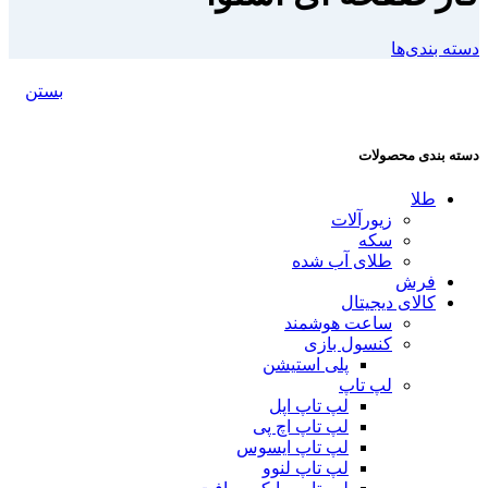
دسته بندی‌ها
بستن
دسته بندی محصولات
طلا
زیورآلات
سکه
طلای آب شده
فرش
کالای دیجیتال
ساعت هوشمند
کنسول بازی
پلی استیشن
لپ تاپ
لپ تاپ اپل
لپ تاپ اچ پی
لپ تاپ ایسوس
لپ تاپ لنوو