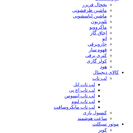
یخچال فریزر
ماشین ظرفشویی
ماشین لباسشویی
تلویزیون
ماکروویو
اجاق گاز
اتو
جاروبرقی
قهوه ساز
کتری برقی
کولر گازی
هود
کالای دیجیتال
لپ تاپ
لپ تاپ اپل
لپ تاپ اچ پی
لپ تاپ ایسوس
لپ تاپ لنوو
لپ تاپ مایکروسافت
کنسول بازی
ساعت هوشمند
موتور سیکلت
کویر