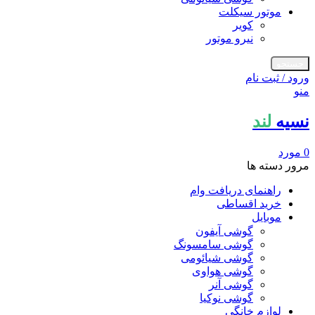
موتور سیکلت
کویر
نیرو موتور
جستجو
ورود / ثبت نام
منو
نسیه
لند
0
مورد
مرور دسته ها
راهنمای دریافت وام
خرید اقساطی
موبایل
گوشی آیفون
گوشی سامسونگ
گوشی شیائومی
گوشی هواوی
گوشی آنر
گوشی نوکیا
لوازم خانگی