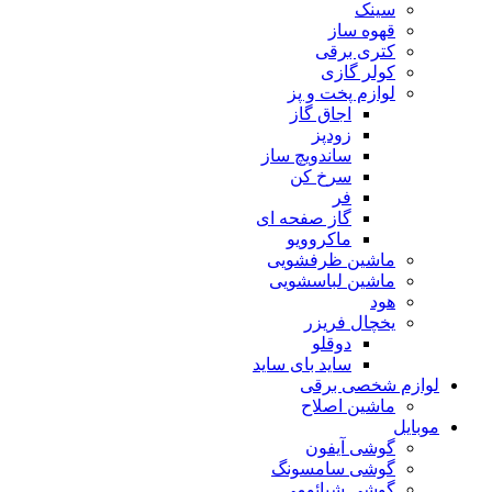
سینک
قهوه ساز
کتری برقی
کولر گازی
لوازم پخت و پز
اجاق گاز
زودپز
ساندویچ ساز
سرخ کن
فر
گاز صفحه ای
ماکروویو
ماشین ظرفشویی
ماشین لباسشویی
هود
یخچال فریزر
دوقلو
ساید بای ساید
لوازم شخصی برقی
ماشین اصلاح
موبایل
گوشی آیفون
گوشی سامسونگ
گوشی شیائومی