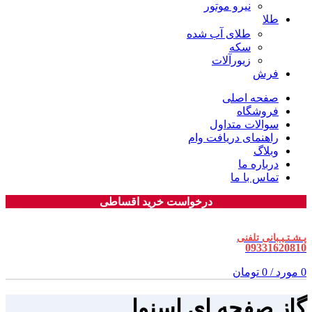
نیرو موتور
طلا
طلای آب شده
سکه
زیورآلات
فرش
صفحه اصلی
فروشگاه
سوالات متداول
راهنمای دریافت وام
وبلاگ
درباره ما
تماس با ما
درخواست خرید اقساطی
پـشـتـیـبانی تلفنی
09331620810
0
مورد
/
0
تومان
گاز صفحه ای اسنوا