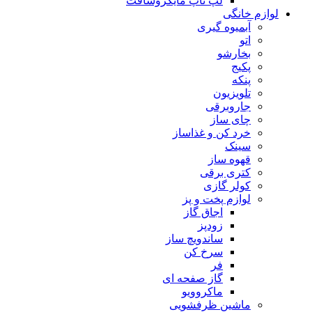
لپ تاپ مایکروسافت
لوازم خانگی
آبمیوه گیری
اتو
بخارشو
پکیج
پنکه
تلویزیون
جاروبرقی
چای ساز
خرد کن و غذاساز
سینک
قهوه ساز
کتری برقی
کولر گازی
لوازم پخت و پز
اجاق گاز
زودپز
ساندویچ ساز
سرخ کن
فر
گاز صفحه ای
ماکروویو
ماشین ظرفشویی