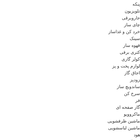
پنکه
تلویزیون
جاروبرقی
چای ساز
خرد کن و غذاساز
سینک
قهوه ساز
کتری برقی
کولر گازی
لوازم پخت و پز
اجاق گاز
زودپز
ساندویچ ساز
سرخ کن
فر
گاز صفحه ای
ماکروویو
ماشین ظرفشویی
ماشین لباسشویی
هود