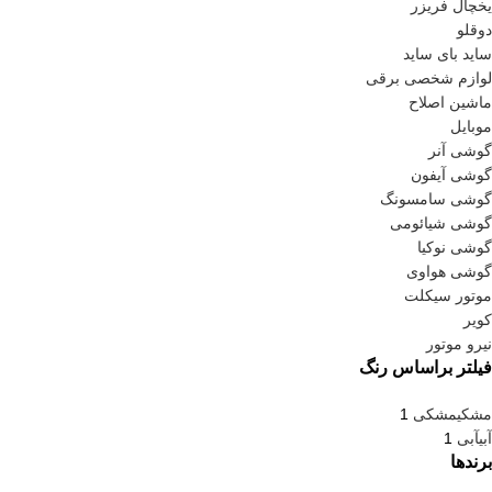
یخچال فریزر
دوقلو
ساید بای ساید
لوازم شخصی برقی
ماشین اصلاح
موبایل
گوشی آنر
گوشی آیفون
گوشی سامسونگ
گوشی شیائومی
گوشی نوکیا
گوشی هواوی
موتور سیکلت
کویر
نیرو موتور
فیلتر براساس رنگ
مشکی
مشکی
1
آبی
آبی
1
برندها