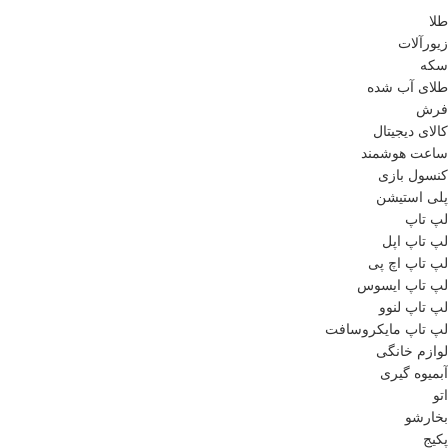
طلا
زیورآلات
سکه
طلای آب شده
فرش
کالای دیجیتال
ساعت هوشمند
کنسول بازی
پلی استیشن
لپ تاپ
لپ تاپ اپل
لپ تاپ اچ پی
لپ تاپ ایسوس
لپ تاپ لنوو
لپ تاپ مایکروسافت
لوازم خانگی
آبمیوه گیری
اتو
بخارشو
پکیج