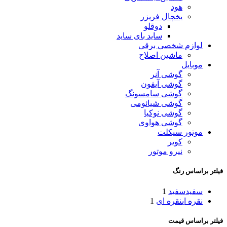
هود
یخچال فریزر
دوقلو
ساید بای ساید
لوازم شخصی برقی
ماشین اصلاح
موبایل
گوشی آنر
گوشی آیفون
گوشی سامسونگ
گوشی شیائومی
گوشی نوکیا
گوشی هواوی
موتور سیکلت
کویر
نیرو موتور
فیلتر براساس رنگ
سفید
سفید
1
نقره ای
نقره ای
1
فیلتر براساس قیمت