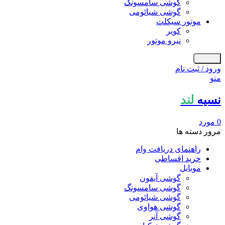
گوشی سامسونگ
گوشی شیائومی
موتور سیکلت
کویر
نیرو موتور
جستجو
ورود / ثبت نام
منو
نسیه
لند
0
مورد
مرور دسته ها
راهنمای دریافت وام
خرید اقساطی
موبایل
گوشی آیفون
گوشی سامسونگ
گوشی شیائومی
گوشی هواوی
گوشی آنر