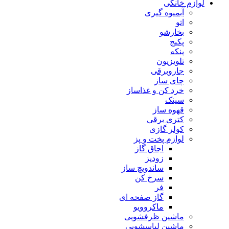
لوازم خانگی
آبمیوه گیری
اتو
بخارشو
پکیج
پنکه
تلویزیون
جاروبرقی
چای ساز
خرد کن و غذاساز
سینک
قهوه ساز
کتری برقی
کولر گازی
لوازم پخت و پز
اجاق گاز
زودپز
ساندویچ ساز
سرخ کن
فر
گاز صفحه ای
ماکروویو
ماشین ظرفشویی
ماشین لباسشویی