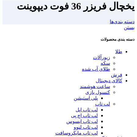
یخچال فریزر 36 فوت دیپوینت
دسته بندی‌ها
بستن
دسته بندی محصولات
طلا
زیورآلات
سکه
طلای آب شده
فرش
کالای دیجیتال
ساعت هوشمند
کنسول بازی
پلی استیشن
لپ تاپ
لپ تاپ اپل
لپ تاپ اچ پی
لپ تاپ ایسوس
لپ تاپ لنوو
لپ تاپ مایکروسافت