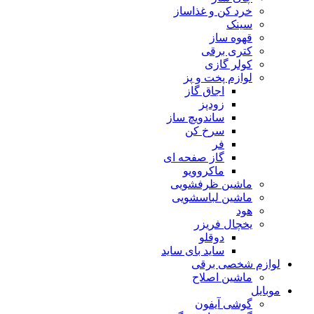
خرد کن و غذاساز
سینک
قهوه ساز
کتری برقی
کولر گازی
لوازم پخت و پز
اجاق گاز
زودپز
ساندویچ ساز
سرخ کن
فر
گاز صفحه ای
ماکروویو
ماشین ظرفشویی
ماشین لباسشویی
هود
یخچال فریزر
دوقلو
ساید بای ساید
لوازم شخصی برقی
ماشین اصلاح
موبایل
گوشی آیفون