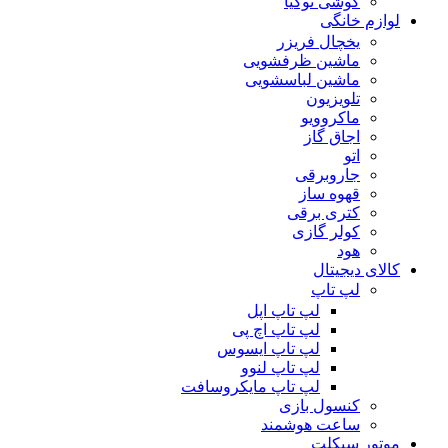
گوشی نوکیا
لوازم خانگی
یخچال فریزر
ماشین ظرفشویی
ماشین لباسشویی
تلویزیون
ماکروویو
اجاق گاز
اتو
جاروبرقی
قهوه ساز
کتری برقی
کولر گازی
هود
کالای دیجیتال
لپ تاپ
لپ تاپ اپل
لپ تاپ اچ پی
لپ تاپ ایسوس
لپ تاپ لنوو
لپ تاپ مایکروسافت
کنسول بازی
ساعت هوشمند
موتور سیکلت