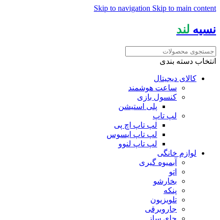
Skip to navigation
Skip to main content
نسیه
لند
انتخاب دسته بندی
کالای دیجیتال
ساعت هوشمند
کنسول بازی
پلی استیشن
لپ تاپ
لپ تاپ اچ پی
لپ تاپ ایسوس
لپ تاپ لنوو
لوازم خانگی
آبمیوه گیری
اتو
بخارشو
پنکه
تلویزیون
جاروبرقی
چای ساز