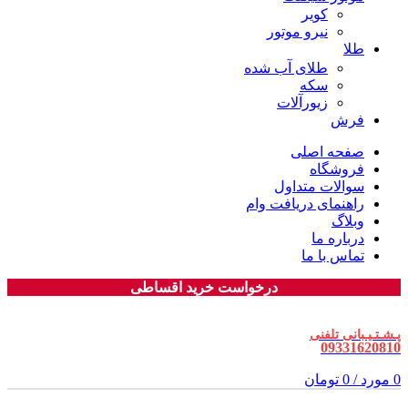
کویر
نیرو موتور
طلا
طلای آب شده
سکه
زیورآلات
فرش
صفحه اصلی
فروشگاه
سوالات متداول
راهنمای دریافت وام
وبلاگ
درباره ما
تماس با ما
درخواست خرید اقساطی
پـشـتـیـبانی تلفنی
09331620810
0
مورد
/
0
تومان