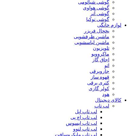
گوشی شیائومی
گوشی هواوی
گوشی آنر
گوشی نوکیا
لوازم خانگی
یخچال فریزر
ماشین ظرفشویی
ماشین لباسشویی
تلویزیون
ماکروویو
اجاق گاز
اتو
جاروبرقی
قهوه ساز
کتری برقی
کولر گازی
هود
کالای دیجیتال
لپ تاپ
لپ تاپ اپل
لپ تاپ اچ پی
لپ تاپ ایسوس
لپ تاپ لنوو
لپ تاپ مایکروسافت