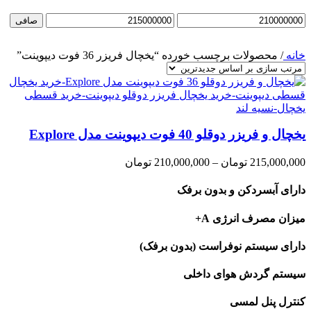
حداقل
حداكثر
صافی
قیمت
قيمت
خانه
/
محصولات برچسب خورده “یخچال فریزر 36 فوت دیپوینت”
یخچال و فریزر دوقلو 40 فوت دیپوینت مدل Explore
Price
215,000,000
تومان
–
210,000,000
تومان
range:
210,000,000 تومان
دارای آبسردکن و بدون برفک
through
215,000,000 تومان
میزان مصرف انرژی A+
دارای سیستم نوفراست (بدون برفک)
سیستم گردش هوای داخلی
کنترل پنل لمسی