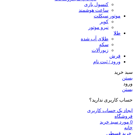
کنسول بازی
ساعت هوشمند
موتور سیکلت
کویر
نیرو موتور
طلا
طلای آب شده
سکه
زیورآلات
فرش
ورود / ثبت نام
سبد خرید
بستن
ورود
بستن
حساب کاربری ندارید؟
ایجاد یک حساب کاربری
فروشگاه
0
مورد
سبد خرید
خانه
خرید قسطی