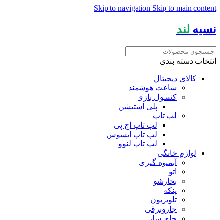
Skip to navigation
Skip to main content
نسیه
لند
انتخاب دسته بندی
کالای دیجیتال
ساعت هوشمند
کنسول بازی
پلی استیشن
لپ تاپ
لپ تاپ اچ پی
لپ تاپ ایسوس
لپ تاپ لنوو
لوازم خانگی
آبمیوه گیری
اتو
بخارشو
پنکه
تلویزیون
جاروبرقی
چای ساز