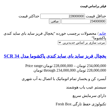
فیلتر براساس قیمت
حداقل قیمت
حداكثر قيمت
صافی
خانه
/
محصولات برچسب خورده “یخچال فریز ساید بای ساید کندی
پاکشوما”
یخچال فریز ساید بای ساید کندی پاکشوما مدل SCR 34
234,000,000
تومان
–
228,000,000
تومان
Price range:
228,000,000 تومان through 234,000,000 تومان
آبسرد کن و یخساز تمام اتوماتیک با اتصال به آب شهری
سیستم عیب یاب هوشمند
دارای سرمایش سریع
تکنولوژی حفظ تازگی Fresh Box