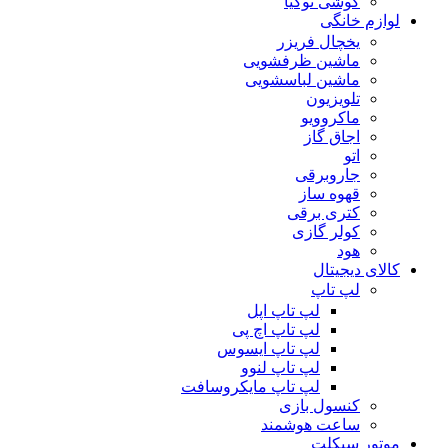
گوشی نوکیا
لوازم خانگی
یخچال فریزر
ماشین ظرفشویی
ماشین لباسشویی
تلویزیون
ماکروویو
اجاق گاز
اتو
جاروبرقی
قهوه ساز
کتری برقی
کولر گازی
هود
کالای دیجیتال
لپ تاپ
لپ تاپ اپل
لپ تاپ اچ پی
لپ تاپ ایسوس
لپ تاپ لنوو
لپ تاپ مایکروسافت
کنسول بازی
ساعت هوشمند
موتور سیکلت