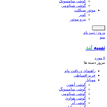
گوشی سامسونگ
گوشی شیائومی
موتور سیکلت
کویر
نیرو موتور
جستجو
ورود / ثبت نام
منو
نسیه
لند
0
مورد
مرور دسته ها
راهنمای دریافت وام
خرید اقساطی
موبایل
گوشی آیفون
گوشی سامسونگ
گوشی شیائومی
گوشی هواوی
گوشی آنر