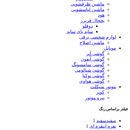
ماشین ظرفشویی
ماشین لباسشویی
هود
یخچال فریزر
دوقلو
ساید بای ساید
لوازم شخصی برقی
ماشین اصلاح
موبایل
گوشی آنر
گوشی آیفون
گوشی سامسونگ
گوشی شیائومی
گوشی نوکیا
گوشی هواوی
موتور سیکلت
کویر
نیرو موتور
فیلتر براساس رنگ
سفید
سفید
1
نقره ای
نقره ای
1