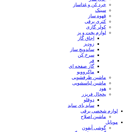
خرد کن و غذاساز
سینک
قهوه ساز
کتری برقی
کولر گازی
لوازم پخت و پز
اجاق گاز
زودپز
ساندویچ ساز
سرخ کن
فر
گاز صفحه ای
ماکروویو
ماشین ظرفشویی
ماشین لباسشویی
هود
یخچال فریزر
دوقلو
ساید بای ساید
لوازم شخصی برقی
ماشین اصلاح
موبایل
گوشی آیفون