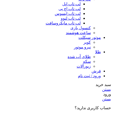
لپ تاپ اپل
لپ تاپ اچ پی
لپ تاپ ایسوس
لپ تاپ لنوو
لپ تاپ مایکروسافت
کنسول بازی
ساعت هوشمند
موتور سیکلت
کویر
نیرو موتور
طلا
طلای آب شده
سکه
زیورآلات
فرش
ورود / ثبت نام
سبد خرید
بستن
ورود
بستن
حساب کاربری ندارید؟