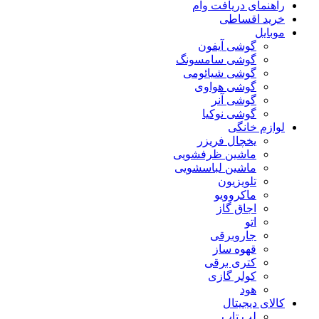
راهنمای دریافت وام
خرید اقساطی
موبایل
گوشی آیفون
گوشی سامسونگ
گوشی شیائومی
گوشی هواوی
گوشی آنر
گوشی نوکیا
لوازم خانگی
یخچال فریزر
ماشین ظرفشویی
ماشین لباسشویی
تلویزیون
ماکروویو
اجاق گاز
اتو
جاروبرقی
قهوه ساز
کتری برقی
کولر گازی
هود
کالای دیجیتال
لپ تاپ