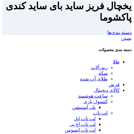
یخچال فریز ساید بای ساید کندی
پاکشوما
دسته بندی‌ها
بستن
دسته بندی محصولات
طلا
زیورآلات
سکه
طلای آب شده
فرش
کالای دیجیتال
ساعت هوشمند
کنسول بازی
پلی استیشن
لپ تاپ
لپ تاپ اپل
لپ تاپ اچ پی
لپ تاپ ایسوس