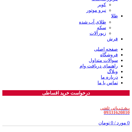
کویر
نیرو موتور
طلا
طلای آب شده
سکه
زیورآلات
فرش
صفحه اصلی
فروشگاه
سوالات متداول
راهنمای دریافت وام
وبلاگ
درباره ما
تماس با ما
درخواست خرید اقساطی
پـشـتـیـبانی تلفنی
09331620810
0
مورد
/
0
تومان