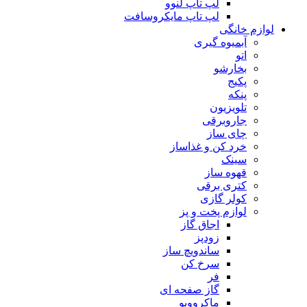
لپ تاپ لنوو
لپ تاپ مایکروسافت
لوازم خانگی
آبمیوه گیری
اتو
بخارشو
پکیج
پنکه
تلویزیون
جاروبرقی
چای ساز
خرد کن و غذاساز
سینک
قهوه ساز
کتری برقی
کولر گازی
لوازم پخت و پز
اجاق گاز
زودپز
ساندویچ ساز
سرخ کن
فر
گاز صفحه ای
ماکروویو