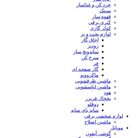
خرد کن و غذاساز
سینک
قهوه ساز
کتری برقی
کولر گازی
لوازم پخت و پز
اجاق گاز
زودپز
ساندویچ ساز
سرخ کن
فر
گاز صفحه ای
ماکروویو
ماشین ظرفشویی
ماشین لباسشویی
هود
یخچال فریزر
دوقلو
ساید بای ساید
لوازم شخصی برقی
ماشین اصلاح
موبایل
گوشی آیفون