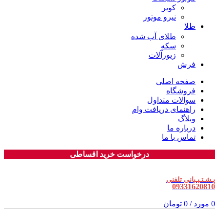
کویر
نیرو موتور
طلا
طلای آب شده
سکه
زیورآلات
فرش
صفحه اصلی
فروشگاه
سوالات متداول
راهنمای دریافت وام
وبلاگ
درباره ما
تماس با ما
درخواست خرید اقساطی
پـشـتـیـبانی تلفنی
09331620810
0
مورد
/
0
تومان