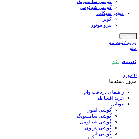
گوشی سامسونگ
گوشی شیائومی
موتور سیکلت
کویر
نیرو موتور
جستجو
ورود / ثبت نام
منو
نسیه
لند
0
مورد
مرور دسته ها
راهنمای دریافت وام
خرید اقساطی
موبایل
گوشی آیفون
گوشی سامسونگ
گوشی شیائومی
گوشی هواوی
گوشی آنر