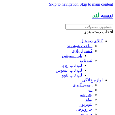
Skip to navigation
Skip to main content
نسیه
لند
انتخاب دسته بندی
کالای دیجیتال
ساعت هوشمند
کنسول بازی
پلی استیشن
لپ تاپ
لپ تاپ اچ پی
لپ تاپ ایسوس
لپ تاپ لنوو
لوازم خانگی
آبمیوه گیری
اتو
بخارشو
پنکه
تلویزیون
جاروبرقی
چای ساز