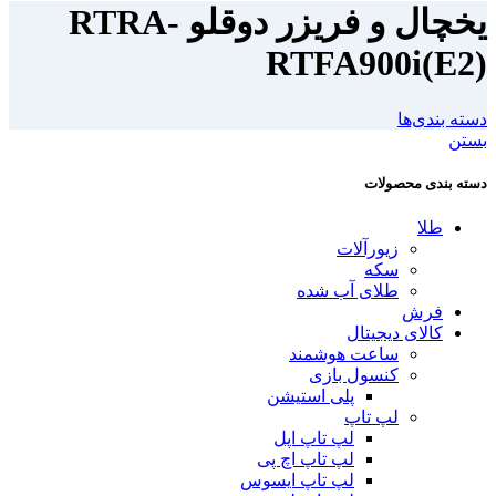
یخچال و فریزر دوقلو RTRA-
RTFA900i(E2)
دسته بندی‌ها
بستن
دسته بندی محصولات
طلا
زیورآلات
سکه
طلای آب شده
فرش
کالای دیجیتال
ساعت هوشمند
کنسول بازی
پلی استیشن
لپ تاپ
لپ تاپ اپل
لپ تاپ اچ پی
لپ تاپ ایسوس