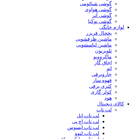
گوشی شیائومی
گوشی هواوی
گوشی آنر
گوشی نوکیا
لوازم خانگی
یخچال فریزر
ماشین ظرفشویی
ماشین لباسشویی
تلویزیون
ماکروویو
اجاق گاز
اتو
جاروبرقی
قهوه ساز
کتری برقی
کولر گازی
هود
کالای دیجیتال
لپ تاپ
لپ تاپ اپل
لپ تاپ اچ پی
لپ تاپ ایسوس
لپ تاپ لنوو