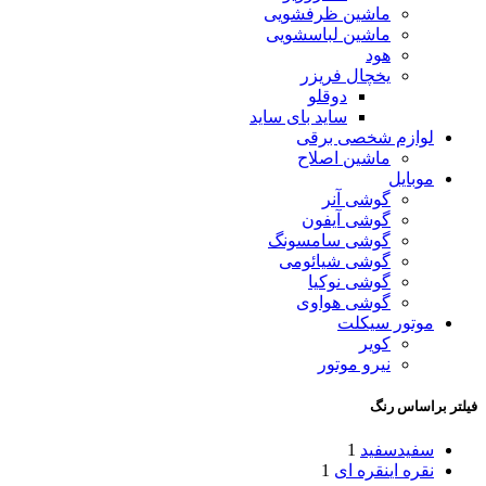
ماشین ظرفشویی
ماشین لباسشویی
هود
یخچال فریزر
دوقلو
ساید بای ساید
لوازم شخصی برقی
ماشین اصلاح
موبایل
گوشی آنر
گوشی آیفون
گوشی سامسونگ
گوشی شیائومی
گوشی نوکیا
گوشی هواوی
موتور سیکلت
کویر
نیرو موتور
فیلتر براساس رنگ
سفید
سفید
1
نقره ای
نقره ای
1