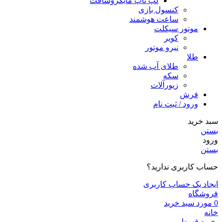
لپ تاپ مایکروسافت
کنسول بازی
ساعت هوشمند
موتور سیکلت
کویر
نیرو موتور
طلا
طلای آب شده
سکه
زیورآلات
فرش
ورود / ثبت نام
سبد خرید
بستن
ورود
بستن
حساب کاربری ندارید؟
ایجاد یک حساب کاربری
فروشگاه
0
مورد
سبد خرید
خانه
خرید قسطی