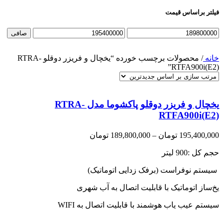
فیلتر براساس قیمت
حداقل
حداكثر
صافی
قیمت
قيمت
خانه
/
محصولات برچسب خورده “یخچال و فریزر دوقلو RTRA-
RTFA900i(E2)”
یخچال و فریزر دوقلو پاکشوما مدل RTRA-
RTFA900i(E2)
Price
195,400,000
تومان
–
189,800,000
تومان
range:
حجم کل :
900 لیتر
189,800,000 تومان
through
سیستم نوفراست (برفک زدایی اتوماتیک)
195,400,000 تومان
یخ‌ساز اتوماتیک با قابلیت اتصال به آب شهری
سیستم عیب یاب هوشمند با قابلیت اتصال به WIFI