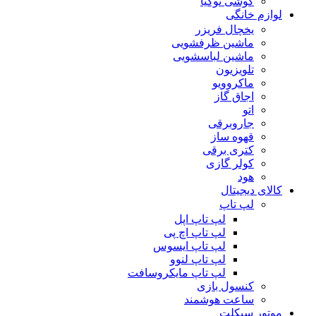
گوشی نوکیا
لوازم خانگی
یخچال فریزر
ماشین ظرفشویی
ماشین لباسشویی
تلویزیون
ماکروویو
اجاق گاز
اتو
جاروبرقی
قهوه ساز
کتری برقی
کولر گازی
هود
کالای دیجیتال
لپ تاپ
لپ تاپ اپل
لپ تاپ اچ پی
لپ تاپ ایسوس
لپ تاپ لنوو
لپ تاپ مایکروسافت
کنسول بازی
ساعت هوشمند
موتور سیکلت