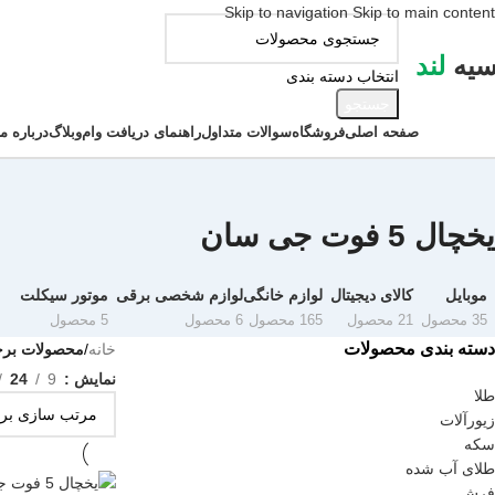
Skip to navigation
Skip to main content
سیه
لند
انتخاب دسته بندی
جستجو
ور دسته ها
صفحه اصلی
فروشگاه
سوالات متداول
راهنمای دریافت وام
وبلاگ
درباره ما
یخچال 5 فوت جی سان
موبایل
کالای دیجیتال
لوازم خانگی
لوازم شخصی برقی
موتور سیکلت
35 محصول
21 محصول
165 محصول
6 محصول
5 محصول
دسته بندی محصولات
خانه
/
محصولات برچسب خو
نمایش
9
24
طلا
زیورآلات
سکه
طلای آب شده
فرش