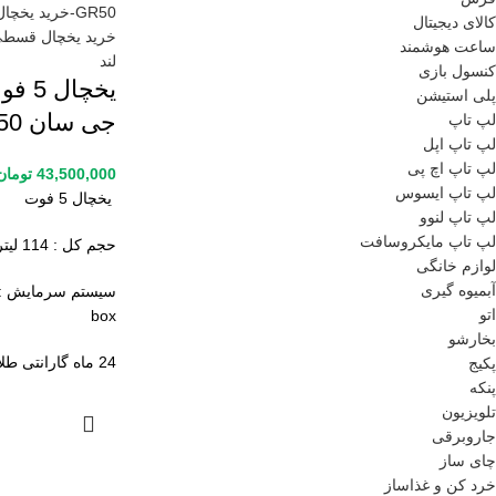
کالای دیجیتال
ساعت هوشمند
کنسول بازی
یخچال 5
پلی استیشن
جی سان GR50
لپ تاپ
لپ تاپ اپل
لپ تاپ اچ پی
43,500,000
تومان
لپ تاپ ایسوس
یخچال 5 فوت
لپ تاپ لنوو
لپ تاپ مایکروسافت
حجم کل : 114 لیتر
لوازم خانگی
آبمیوه گیری
اتو
box
بخارشو
24 ماه گارانتی طلایی
پکیج
پنکه
تلویزیون
جاروبرقی
چای ساز
خرد کن و غذاساز