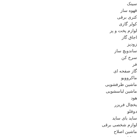
سینک
قهوه ساز
کتری برقی
کولر گازی
لوازم پخت و پز
اجاق گاز
زودپز
ساندویچ ساز
سرخ کن
فر
گاز صفحه ای
ماکروویو
ماشین ظرفشویی
ماشین لباسشویی
هود
یخچال فریزر
دوقلو
ساید بای ساید
لوازم شخصی برقی
ماشین اصلاح