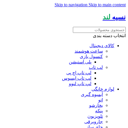
Skip to navigation
Skip to main content
نسیه
لند
انتخاب دسته بندی
کالای دیجیتال
ساعت هوشمند
کنسول بازی
پلی استیشن
لپ تاپ
لپ تاپ اچ پی
لپ تاپ ایسوس
لپ تاپ لنوو
لوازم خانگی
آبمیوه گیری
اتو
بخارشو
پنکه
تلویزیون
جاروبرقی
چای ساز