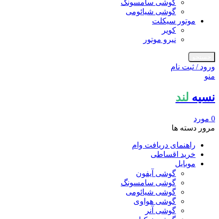
گوشی سامسونگ
گوشی شیائومی
موتور سیکلت
کویر
نیرو موتور
جستجو
ورود / ثبت نام
منو
نسیه
لند
0
مورد
مرور دسته ها
راهنمای دریافت وام
خرید اقساطی
موبایل
گوشی آیفون
گوشی سامسونگ
گوشی شیائومی
گوشی هواوی
گوشی آنر