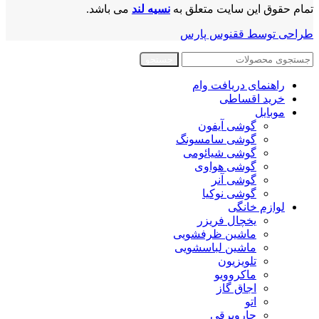
تمام حقوق این سایت متعلق به
نسیه لند
می باشد.
طراحی توسط ققنوس پارس
جستجو
راهنمای دریافت وام
خرید اقساطی
موبایل
گوشی آیفون
گوشی سامسونگ
گوشی شیائومی
گوشی هواوی
گوشی آنر
گوشی نوکیا
لوازم خانگی
یخچال فریزر
ماشین ظرفشویی
ماشین لباسشویی
تلویزیون
ماکروویو
اجاق گاز
اتو
جاروبرقی