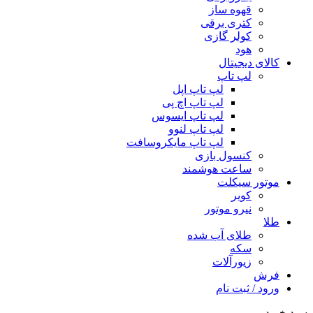
قهوه ساز
کتری برقی
کولر گازی
هود
کالای دیجیتال
لپ تاپ
لپ تاپ اپل
لپ تاپ اچ پی
لپ تاپ ایسوس
لپ تاپ لنوو
لپ تاپ مایکروسافت
کنسول بازی
ساعت هوشمند
موتور سیکلت
کویر
نیرو موتور
طلا
طلای آب شده
سکه
زیورآلات
فرش
ورود / ثبت نام
سبد خرید