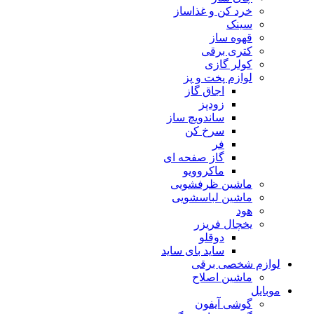
خرد کن و غذاساز
سینک
قهوه ساز
کتری برقی
کولر گازی
لوازم پخت و پز
اجاق گاز
زودپز
ساندویچ ساز
سرخ کن
فر
گاز صفحه ای
ماکروویو
ماشین ظرفشویی
ماشین لباسشویی
هود
یخچال فریزر
دوقلو
ساید بای ساید
لوازم شخصی برقی
ماشین اصلاح
موبایل
گوشی آیفون