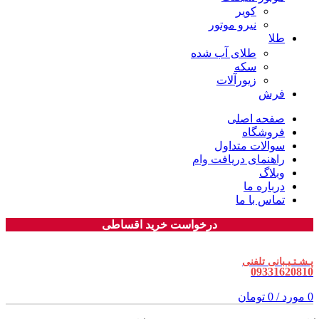
کویر
نیرو موتور
طلا
طلای آب شده
سکه
زیورآلات
فرش
صفحه اصلی
فروشگاه
سوالات متداول
راهنمای دریافت وام
وبلاگ
درباره ما
تماس با ما
درخواست خرید اقساطی
پـشـتـیـبانی تلفنی
09331620810
0
مورد
/
0
تومان