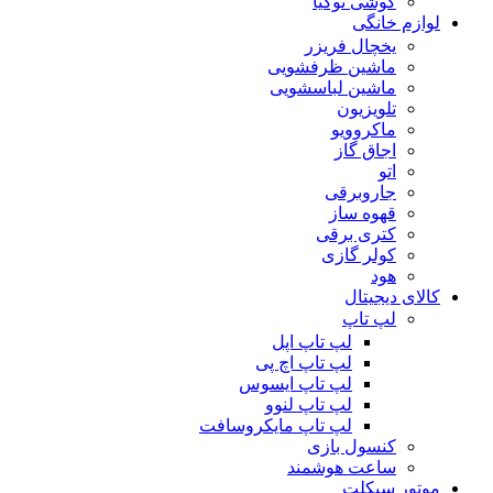
گوشی نوکیا
لوازم خانگی
یخچال فریزر
ماشین ظرفشویی
ماشین لباسشویی
تلویزیون
ماکروویو
اجاق گاز
اتو
جاروبرقی
قهوه ساز
کتری برقی
کولر گازی
هود
کالای دیجیتال
لپ تاپ
لپ تاپ اپل
لپ تاپ اچ پی
لپ تاپ ایسوس
لپ تاپ لنوو
لپ تاپ مایکروسافت
کنسول بازی
ساعت هوشمند
موتور سیکلت