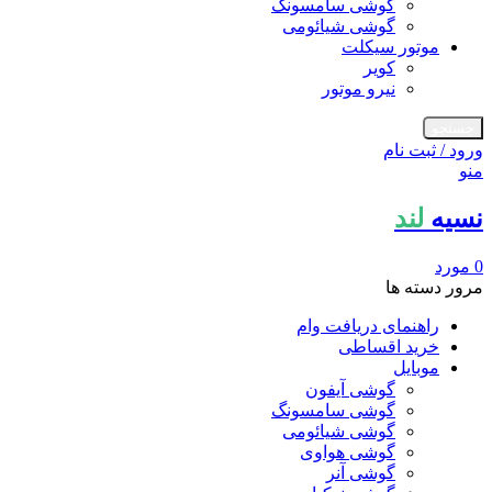
گوشی سامسونگ
گوشی شیائومی
موتور سیکلت
کویر
نیرو موتور
جستجو
ورود / ثبت نام
منو
نسیه
لند
0
مورد
مرور دسته ها
راهنمای دریافت وام
خرید اقساطی
موبایل
گوشی آیفون
گوشی سامسونگ
گوشی شیائومی
گوشی هواوی
گوشی آنر