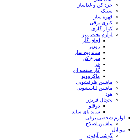
خرد کن و غذاساز
سینک
قهوه ساز
کتری برقی
کولر گازی
لوازم پخت و پز
اجاق گاز
زودپز
ساندویچ ساز
سرخ کن
فر
گاز صفحه ای
ماکروویو
ماشین ظرفشویی
ماشین لباسشویی
هود
یخچال فریزر
دوقلو
ساید بای ساید
لوازم شخصی برقی
ماشین اصلاح
موبایل
گوشی آیفون