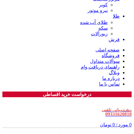
کویر
نیرو موتور
طلا
طلای آب شده
سکه
زیورآلات
فرش
صفحه اصلی
فروشگاه
سوالات متداول
راهنمای دریافت وام
وبلاگ
درباره ما
تماس با ما
درخواست خرید اقساطی
پـشـتـیـبانی تلفنی
09331620810
0
مورد
/
0
تومان