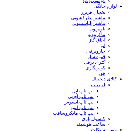
گوشی نوکیا
لوازم خانگی
یخچال فریزر
ماشین ظرفشویی
ماشین لباسشویی
تلویزیون
ماکروویو
اجاق گاز
اتو
جاروبرقی
قهوه ساز
کتری برقی
کولر گازی
هود
کالای دیجیتال
لپ تاپ
لپ تاپ اپل
لپ تاپ اچ پی
لپ تاپ ایسوس
لپ تاپ لنوو
لپ تاپ مایکروسافت
کنسول بازی
ساعت هوشمند
موتور سیکلت