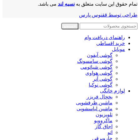
تمام حقوق این سایت متعلق به
نسیه لند
می باشد.
طراحی توسط ققنوس پارس
جستجو
راهنمای دریافت وام
خرید اقساطی
موبایل
گوشی آیفون
گوشی سامسونگ
گوشی شیائومی
گوشی هواوی
گوشی آنر
گوشی نوکیا
لوازم خانگی
یخچال فریزر
ماشین ظرفشویی
ماشین لباسشویی
تلویزیون
ماکروویو
اجاق گاز
اتو
جاروبرقی