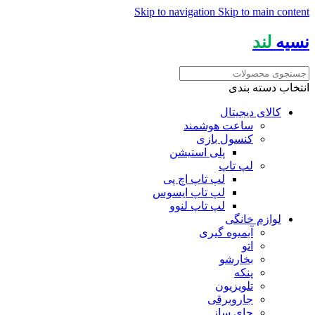
Skip to navigation
Skip to main content
نسیه
لند
انتخاب دسته بندی
کالای دیجیتال
ساعت هوشمند
کنسول بازی
پلی استیشن
لپ تاپ
لپ تاپ اچ پی
لپ تاپ ایسوس
لپ تاپ لنوو
لوازم خانگی
آبمیوه گیری
اتو
بخارشو
پنکه
تلویزیون
جاروبرقی
چای ساز