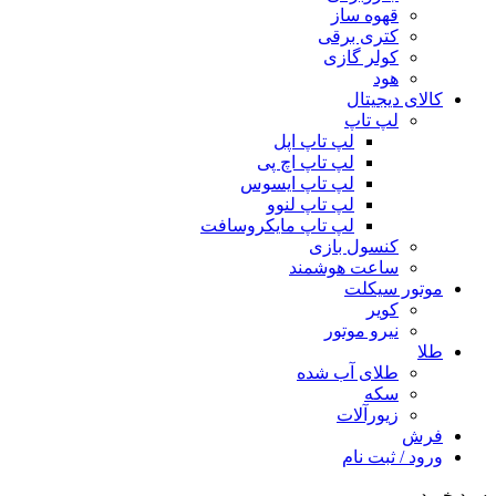
قهوه ساز
کتری برقی
کولر گازی
هود
کالای دیجیتال
لپ تاپ
لپ تاپ اپل
لپ تاپ اچ پی
لپ تاپ ایسوس
لپ تاپ لنوو
لپ تاپ مایکروسافت
کنسول بازی
ساعت هوشمند
موتور سیکلت
کویر
نیرو موتور
طلا
طلای آب شده
سکه
زیورآلات
فرش
ورود / ثبت نام
سبد خرید