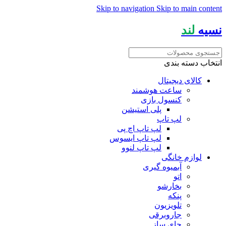
Skip to navigation
Skip to main content
نسیه
لند
انتخاب دسته بندی
کالای دیجیتال
ساعت هوشمند
کنسول بازی
پلی استیشن
لپ تاپ
لپ تاپ اچ پی
لپ تاپ ایسوس
لپ تاپ لنوو
لوازم خانگی
آبمیوه گیری
اتو
بخارشو
پنکه
تلویزیون
جاروبرقی
چای ساز