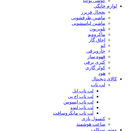
گوشی نوکیا
لوازم خانگی
یخچال فریزر
ماشین ظرفشویی
ماشین لباسشویی
تلویزیون
ماکروویو
اجاق گاز
اتو
جاروبرقی
قهوه ساز
کتری برقی
کولر گازی
هود
کالای دیجیتال
لپ تاپ
لپ تاپ اپل
لپ تاپ اچ پی
لپ تاپ ایسوس
لپ تاپ لنوو
لپ تاپ مایکروسافت
کنسول بازی
ساعت هوشمند
موتور سیکلت