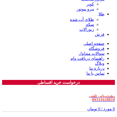
کویر
نیرو موتور
طلا
طلای آب شده
سکه
زیورآلات
فرش
صفحه اصلی
فروشگاه
سوالات متداول
راهنمای دریافت وام
وبلاگ
درباره ما
تماس با ما
درخواست خرید اقساطی
پـشـتـیـبانی تلفنی
09331620810
0
مورد
/
0
تومان