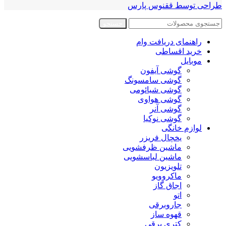
طراحی توسط ققنوس پارس
جستجو
راهنمای دریافت وام
خرید اقساطی
موبایل
گوشی آیفون
گوشی سامسونگ
گوشی شیائومی
گوشی هواوی
گوشی آنر
گوشی نوکیا
لوازم خانگی
یخچال فریزر
ماشین ظرفشویی
ماشین لباسشویی
تلویزیون
ماکروویو
اجاق گاز
اتو
جاروبرقی
قهوه ساز
کتری برقی