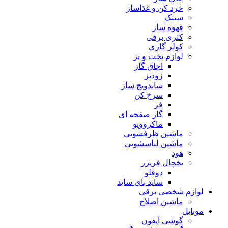
خرد کن و غذاساز
سینک
قهوه ساز
کتری برقی
کولر گازی
لوازم پخت و پز
اجاق گاز
زودپز
ساندویچ ساز
سرخ کن
فر
گاز صفحه ای
ماکروویو
ماشین ظرفشویی
ماشین لباسشویی
هود
یخچال فریزر
دوقلو
ساید بای ساید
لوازم شخصی برقی
ماشین اصلاح
موبایل
گوشی آیفون