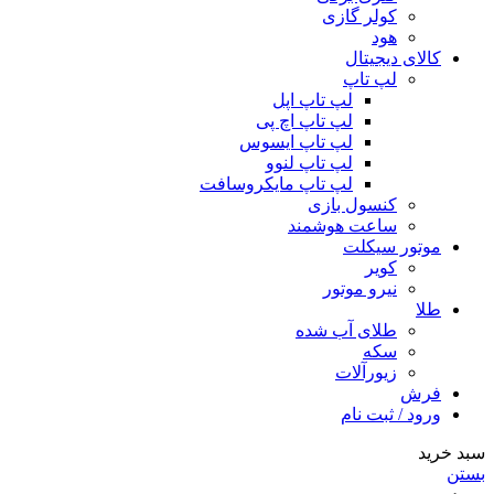
کولر گازی
هود
کالای دیجیتال
لپ تاپ
لپ تاپ اپل
لپ تاپ اچ پی
لپ تاپ ایسوس
لپ تاپ لنوو
لپ تاپ مایکروسافت
کنسول بازی
ساعت هوشمند
موتور سیکلت
کویر
نیرو موتور
طلا
طلای آب شده
سکه
زیورآلات
فرش
ورود / ثبت نام
سبد خرید
بستن