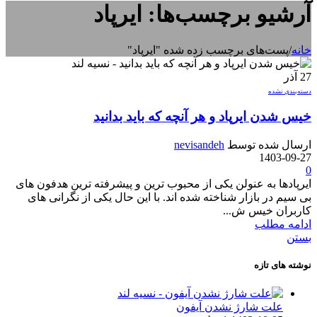
آرشیو برچسب‌ها: ایرپاد
خانه
/
پست‌های برچسب زده شده "ایرپاد"
27
آذر
دسته‌بندی نشده
خیس شدن ایرپاد و هر آنچه که باید بدانید
ارسال شده توسط
nevisandeh
1403-09-27
0
ایرپادها به عنولن یکی از محبوب ترین و پیشرفته ترین هدفون های
بی سیم در بازار شناخته شده اند. با این حال یکی از نگرانی های
کاربران خیس ش...
ادامه مطلب
بستن
نوشته های تازه
علت شارژ نشدن آیفون