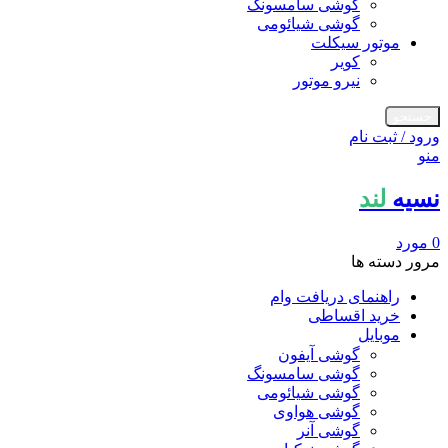
گوشی سامسونگ
گوشی شیائومی
موتور سیکلت
کویر
نیرو موتور
جستجو
ورود / ثبت نام
منو
نسیه
لند
0
مورد
مرور دسته ها
راهنمای دریافت وام
خرید اقساطی
موبایل
گوشی آیفون
گوشی سامسونگ
گوشی شیائومی
گوشی هواوی
گوشی آنر