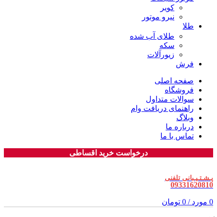
کویر
نیرو موتور
طلا
طلای آب شده
سکه
زیورآلات
فرش
صفحه اصلی
فروشگاه
سوالات متداول
راهنمای دریافت وام
وبلاگ
درباره ما
تماس با ما
درخواست خرید اقساطی
پـشـتـیـبانی تلفنی
09331620810
0
مورد
/
0
تومان