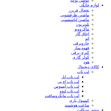
گوشی نوکیا
لوازم خانگی
یخچال فریزر
ماشین ظرفشویی
ماشین لباسشویی
تلویزیون
ماکروویو
اجاق گاز
اتو
جاروبرقی
قهوه ساز
کتری برقی
کولر گازی
هود
کالای دیجیتال
لپ تاپ
لپ تاپ اپل
لپ تاپ اچ پی
لپ تاپ ایسوس
لپ تاپ لنوو
لپ تاپ مایکروسافت
کنسول بازی
ساعت هوشمند
موتور سیکلت