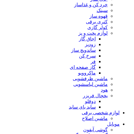
خرد کن و غذاساز
سینک
قهوه ساز
کتری برقی
کولر گازی
لوازم پخت و پز
اجاق گاز
زودپز
ساندویچ ساز
سرخ کن
فر
گاز صفحه ای
ماکروویو
ماشین ظرفشویی
ماشین لباسشویی
هود
یخچال فریزر
دوقلو
ساید بای ساید
لوازم شخصی برقی
ماشین اصلاح
موبایل
گوشی آیفون