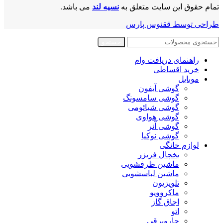
تمام حقوق این سایت متعلق به
نسیه لند
می باشد.
طراحی توسط ققنوس پارس
جستجو
راهنمای دریافت وام
خرید اقساطی
موبایل
گوشی آیفون
گوشی سامسونگ
گوشی شیائومی
گوشی هواوی
گوشی آنر
گوشی نوکیا
لوازم خانگی
یخچال فریزر
ماشین ظرفشویی
ماشین لباسشویی
تلویزیون
ماکروویو
اجاق گاز
اتو
جاروبرقی