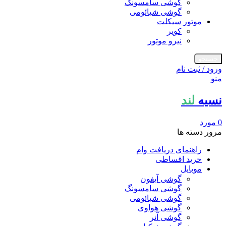
گوشی سامسونگ
گوشی شیائومی
موتور سیکلت
کویر
نیرو موتور
جستجو
ورود / ثبت نام
منو
نسیه
لند
0
مورد
مرور دسته ها
راهنمای دریافت وام
خرید اقساطی
موبایل
گوشی آیفون
گوشی سامسونگ
گوشی شیائومی
گوشی هواوی
گوشی آنر