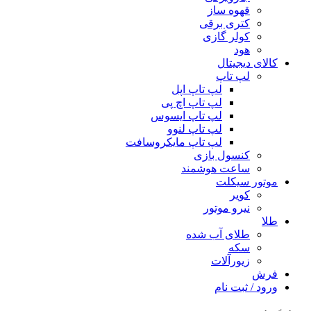
قهوه ساز
کتری برقی
کولر گازی
هود
کالای دیجیتال
لپ تاپ
لپ تاپ اپل
لپ تاپ اچ پی
لپ تاپ ایسوس
لپ تاپ لنوو
لپ تاپ مایکروسافت
کنسول بازی
ساعت هوشمند
موتور سیکلت
کویر
نیرو موتور
طلا
طلای آب شده
سکه
زیورآلات
فرش
ورود / ثبت نام