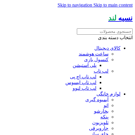
Skip to navigation
Skip to main content
نسیه
لند
انتخاب دسته بندی
کالای دیجیتال
ساعت هوشمند
کنسول بازی
پلی استیشن
لپ تاپ
لپ تاپ اچ پی
لپ تاپ ایسوس
لپ تاپ لنوو
لوازم خانگی
آبمیوه گیری
اتو
بخارشو
پنکه
تلویزیون
جاروبرقی
چای ساز