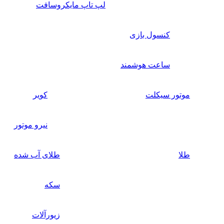
لپ تاپ مایکروسافت
کنسول بازی
ساعت هوشمند
موتور سیکلت
کویر
نیرو موتور
طلا
طلای آب شده
سکه
زیورآلات