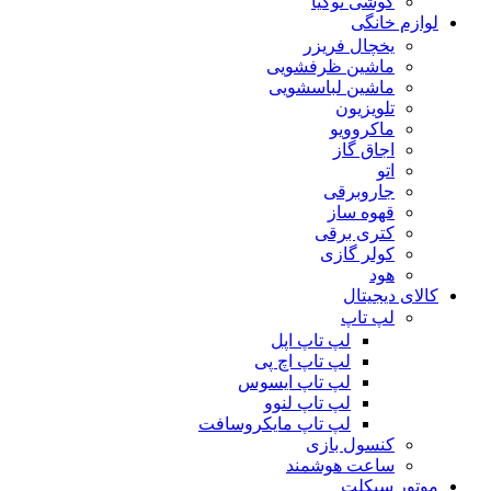
گوشی نوکیا
لوازم خانگی
یخچال فریزر
ماشین ظرفشویی
ماشین لباسشویی
تلویزیون
ماکروویو
اجاق گاز
اتو
جاروبرقی
قهوه ساز
کتری برقی
کولر گازی
هود
کالای دیجیتال
لپ تاپ
لپ تاپ اپل
لپ تاپ اچ پی
لپ تاپ ایسوس
لپ تاپ لنوو
لپ تاپ مایکروسافت
کنسول بازی
ساعت هوشمند
موتور سیکلت