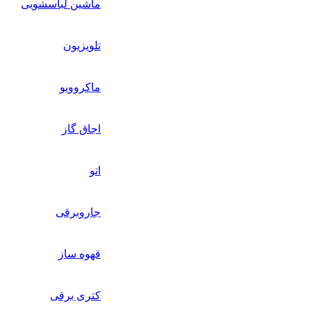
ماشین لباسشویی
تلویزیون
ماکروویو
اجاق گاز
اتو
جاروبرقی
قهوه ساز
کتری برقی