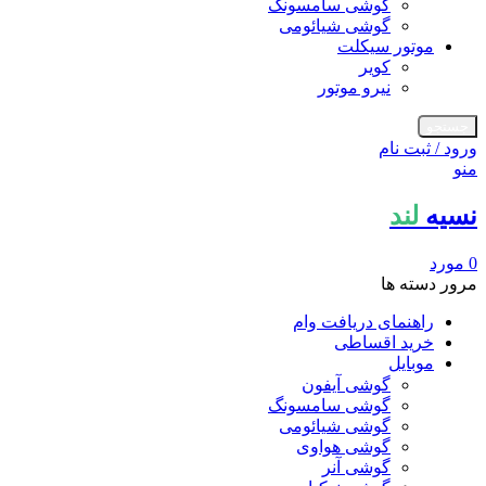
گوشی سامسونگ
گوشی شیائومی
موتور سیکلت
کویر
نیرو موتور
جستجو
ورود / ثبت نام
منو
نسیه
لند
0
مورد
مرور دسته ها
راهنمای دریافت وام
خرید اقساطی
موبایل
گوشی آیفون
گوشی سامسونگ
گوشی شیائومی
گوشی هواوی
گوشی آنر