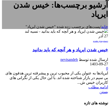
آرشیو برچسب‌ها: خیس شدن
ایرپاد
خانه
/
پست‌های برچسب زده شده "خیس شدن ایرپاد"
27
آذر
دسته‌بندی نشده
خیس شدن ایرپاد و هر آنچه که باید بدانید
ارسال شده توسط
nevisandeh
1403-09-27
0
ایرپادها به عنولن یکی از محبوب ترین و پیشرفته ترین هدفون های
بی سیم در بازار شناخته شده اند. با این حال یکی از نگرانی های
کاربران خیس ش...
ادامه مطلب
بستن
نوشته های تازه