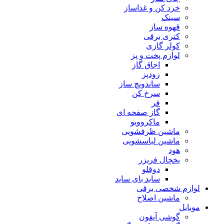
خرد کن و غذاساز
سینک
قهوه ساز
کتری برقی
کولر گازی
لوازم پخت و پز
اجاق گاز
زودپز
ساندویچ ساز
سرخ کن
فر
گاز صفحه ای
ماکروویو
ماشین ظرفشویی
ماشین لباسشویی
هود
یخچال فریزر
دوقلو
ساید بای ساید
لوازم شخصی برقی
ماشین اصلاح
موبایل
گوشی آیفون