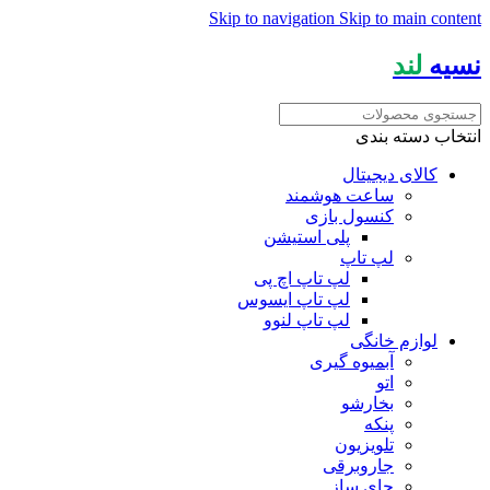
Skip to navigation
Skip to main content
نسیه
لند
انتخاب دسته بندی
کالای دیجیتال
ساعت هوشمند
کنسول بازی
پلی استیشن
لپ تاپ
لپ تاپ اچ پی
لپ تاپ ایسوس
لپ تاپ لنوو
لوازم خانگی
آبمیوه گیری
اتو
بخارشو
پنکه
تلویزیون
جاروبرقی
چای ساز