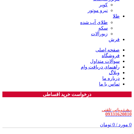
کویر
نیرو موتور
طلا
طلای آب شده
سکه
زیورآلات
فرش
صفحه اصلی
فروشگاه
سوالات متداول
راهنمای دریافت وام
وبلاگ
درباره ما
تماس با ما
درخواست خرید اقساطی
پـشـتـیـبانی تلفنی
09331620810
0
مورد
/
0
تومان