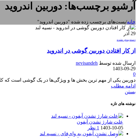
آرشیو برچسب‌ها: دوربین اندروید
خانه
/
پست‌های برچسب زده شده "دوربین اندروید"
29
آذر
دسته‌بندی نشده
از کار افتادن دوربین گوشی در اندروید
ارسال شده توسط
nevisandeh
1403-09-29
0
دوربین یکی از مهم ترین بخش ها و ویژگی‌ها در یک گوشی است که کاربر
ادامه مطلب
بستن
نوشته های تازه
علت شارژ نشدن آیفون
1403-10-05
1 نظر