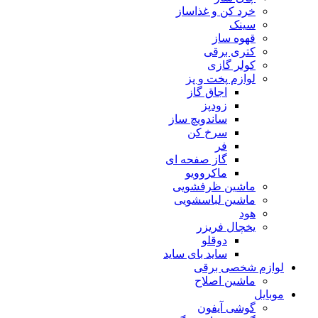
خرد کن و غذاساز
سینک
قهوه ساز
کتری برقی
کولر گازی
لوازم پخت و پز
اجاق گاز
زودپز
ساندویچ ساز
سرخ کن
فر
گاز صفحه ای
ماکروویو
ماشین ظرفشویی
ماشین لباسشویی
هود
یخچال فریزر
دوقلو
ساید بای ساید
لوازم شخصی برقی
ماشین اصلاح
موبایل
گوشی آیفون