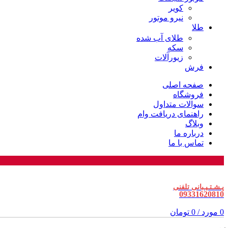
کویر
نیرو موتور
طلا
طلای آب شده
سکه
زیورآلات
فرش
صفحه اصلی
فروشگاه
سوالات متداول
راهنمای دریافت وام
وبلاگ
درباره ما
تماس با ما
پـشـتـیـبانی تلفنی
09331620810
0
مورد
/
0
تومان