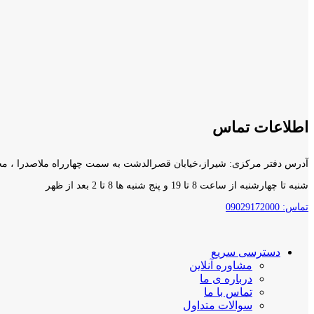
اطلاعات تماس
آدرس دفتر مرکزی: شیراز،خیابان قصرالدشت به سمت چهارراه ملاصدرا ، مجتمع آناهیتا۲ ، طبقه د
شنبه تا چهارشنبه از ساعت 8 تا 19 و پنج شنبه ها 8 تا 2 بعد از ظهر
تماس: 09029172000
دسترسی سریع
مشاوره آنلاین
درباره ی ما
تماس با ما
سوالات متداول