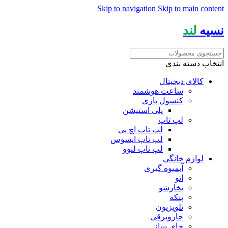
Skip to navigation
Skip to main content
نسیه
لند
انتخاب دسته بندی
کالای دیجیتال
ساعت هوشمند
کنسول بازی
پلی استیشن
لپ تاپ
لپ تاپ اچ پی
لپ تاپ ایسوس
لپ تاپ لنوو
لوازم خانگی
آبمیوه گیری
اتو
بخارشو
پنکه
تلویزیون
جاروبرقی
چای ساز