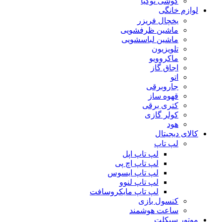
گوشی نوکیا
لوازم خانگی
یخچال فریزر
ماشین ظرفشویی
ماشین لباسشویی
تلویزیون
ماکروویو
اجاق گاز
اتو
جاروبرقی
قهوه ساز
کتری برقی
کولر گازی
هود
کالای دیجیتال
لپ تاپ
لپ تاپ اپل
لپ تاپ اچ پی
لپ تاپ ایسوس
لپ تاپ لنوو
لپ تاپ مایکروسافت
کنسول بازی
ساعت هوشمند
موتور سیکلت