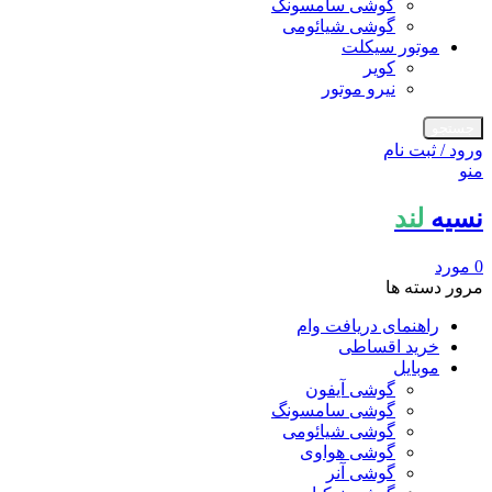
گوشی سامسونگ
گوشی شیائومی
موتور سیکلت
کویر
نیرو موتور
جستجو
ورود / ثبت نام
منو
نسیه
لند
0
مورد
مرور دسته ها
راهنمای دریافت وام
خرید اقساطی
موبایل
گوشی آیفون
گوشی سامسونگ
گوشی شیائومی
گوشی هواوی
گوشی آنر