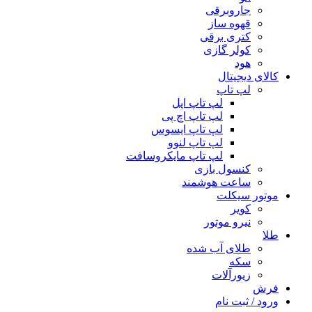
جاروبرقی
قهوه ساز
کتری برقی
کولر گازی
هود
کالای دیجیتال
لپ تاپ
لپ تاپ اپل
لپ تاپ اچ پی
لپ تاپ ایسوس
لپ تاپ لنوو
لپ تاپ مایکروسافت
کنسول بازی
ساعت هوشمند
موتور سیکلت
کویر
نیرو موتور
طلا
طلای آب شده
سکه
زیورآلات
فرش
ورود / ثبت نام