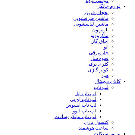
گوشی نوکیا
لوازم خانگی
یخچال فریزر
ماشین ظرفشویی
ماشین لباسشویی
تلویزیون
ماکروویو
اجاق گاز
اتو
جاروبرقی
قهوه ساز
کتری برقی
کولر گازی
هود
کالای دیجیتال
لپ تاپ
لپ تاپ اپل
لپ تاپ اچ پی
لپ تاپ ایسوس
لپ تاپ لنوو
لپ تاپ مایکروسافت
کنسول بازی
ساعت هوشمند
موتور سیکلت