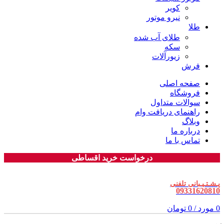
کویر
نیرو موتور
طلا
طلای آب شده
سکه
زیورآلات
فرش
صفحه اصلی
فروشگاه
سوالات متداول
راهنمای دریافت وام
وبلاگ
درباره ما
تماس با ما
درخواست خرید اقساطی
پـشـتـیـبانی تلفنی
09331620810
0
مورد
/
0
تومان