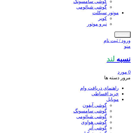
گوشی سامسونگ
گوشی شیائومی
موتور سیکلت
کویر
نیرو موتور
جستجو
ورود / ثبت نام
منو
نسیه
لند
0
مورد
مرور دسته ها
راهنمای دریافت وام
خرید اقساطی
موبایل
گوشی آیفون
گوشی سامسونگ
گوشی شیائومی
گوشی هواوی
گوشی آنر