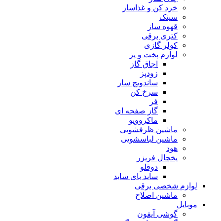
خرد کن و غذاساز
سینک
قهوه ساز
کتری برقی
کولر گازی
لوازم پخت و پز
اجاق گاز
زودپز
ساندویچ ساز
سرخ کن
فر
گاز صفحه ای
ماکروویو
ماشین ظرفشویی
ماشین لباسشویی
هود
یخچال فریزر
دوقلو
ساید بای ساید
لوازم شخصی برقی
ماشین اصلاح
موبایل
گوشی آیفون