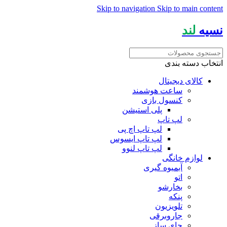
Skip to navigation
Skip to main content
نسیه
لند
انتخاب دسته بندی
کالای دیجیتال
ساعت هوشمند
کنسول بازی
پلی استیشن
لپ تاپ
لپ تاپ اچ پی
لپ تاپ ایسوس
لپ تاپ لنوو
لوازم خانگی
آبمیوه گیری
اتو
بخارشو
پنکه
تلویزیون
جاروبرقی
چای ساز