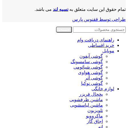
تمام حقوق این سایت متعلق به
نسیه لند
می باشد.
طراحی توسط ققنوس پارس
جستجو
راهنمای دریافت وام
خرید اقساطی
موبایل
گوشی آیفون
گوشی سامسونگ
گوشی شیائومی
گوشی هواوی
گوشی آنر
گوشی نوکیا
لوازم خانگی
یخچال فریزر
ماشین ظرفشویی
ماشین لباسشویی
تلویزیون
ماکروویو
اجاق گاز
اتو