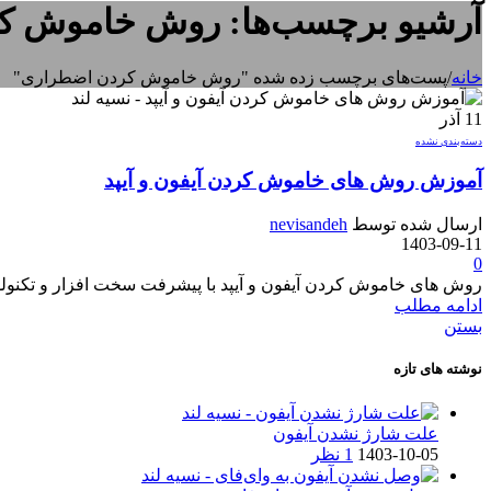
آرشیو برچسب‌ها: روش خاموش ک
خانه
/
پست‌های برچسب زده شده "روش خاموش کردن اضطراری"
11
آذر
دسته‌بندی نشده
آموزش روش های خاموش کردن آیفون و آیپد
ارسال شده توسط
nevisandeh
1403-09-11
0
روش های خاموش کردن آیفون و آیپد با پیشرفت سخت افزار و تکنولوژ
ادامه مطلب
بستن
نوشته های تازه
علت شارژ نشدن آیفون
1403-10-05
1 نظر