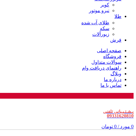
کویر
نیرو موتور
طلا
طلای آب شده
سکه
زیورآلات
فرش
صفحه اصلی
فروشگاه
سوالات متداول
راهنمای دریافت وام
وبلاگ
درباره ما
تماس با ما
پـشـتـیـبانی تلفنی
09331620810
0
مورد
/
0
تومان