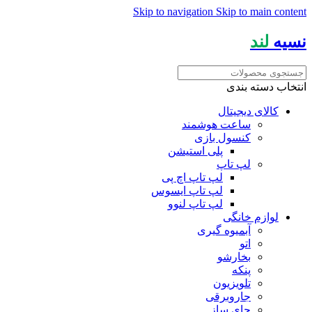
Skip to navigation
Skip to main content
نسیه
لند
انتخاب دسته بندی
کالای دیجیتال
ساعت هوشمند
کنسول بازی
پلی استیشن
لپ تاپ
لپ تاپ اچ پی
لپ تاپ ایسوس
لپ تاپ لنوو
لوازم خانگی
آبمیوه گیری
اتو
بخارشو
پنکه
تلویزیون
جاروبرقی
چای ساز