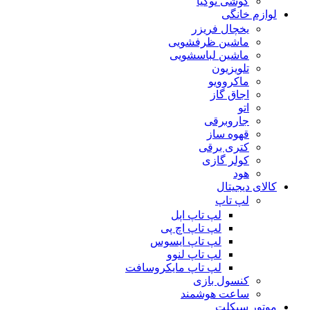
گوشی نوکیا
لوازم خانگی
یخچال فریزر
ماشین ظرفشویی
ماشین لباسشویی
تلویزیون
ماکروویو
اجاق گاز
اتو
جاروبرقی
قهوه ساز
کتری برقی
کولر گازی
هود
کالای دیجیتال
لپ تاپ
لپ تاپ اپل
لپ تاپ اچ پی
لپ تاپ ایسوس
لپ تاپ لنوو
لپ تاپ مایکروسافت
کنسول بازی
ساعت هوشمند
موتور سیکلت