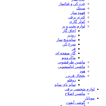
خرد کن و غذاساز
سینک
قهوه ساز
کتری برقی
کولر گازی
لوازم پخت و پز
اجاق گاز
زودپز
ساندویچ ساز
سرخ کن
فر
گاز صفحه ای
ماکروویو
ماشین ظرفشویی
ماشین لباسشویی
هود
یخچال فریزر
دوقلو
ساید بای ساید
لوازم شخصی برقی
ماشین اصلاح
موبایل
گوشی آیفون