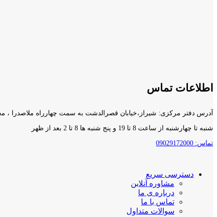
اطلاعات تماس
آدرس دفتر مرکزی: شیراز،خیابان قصرالدشت به سمت چهارراه ملاصدرا ، مجتمع آناهیتا۲ ، طبقه د
شنبه تا چهارشنبه از ساعت 8 تا 19 و پنج شنبه ها 8 تا 2 بعد از ظهر
تماس: 09029172000
دسترسی سریع
مشاوره آنلاین
درباره ی ما
تماس با ما
سوالات متداول