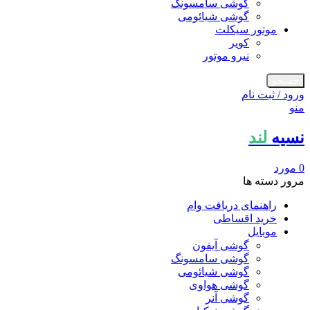
گوشی سامسونگ
گوشی شیائومی
موتور سیکلت
کویر
نیرو موتور
جستجو
ورود / ثبت نام
منو
نسیه
لند
0
مورد
مرور دسته ها
راهنمای دریافت وام
خرید اقساطی
موبایل
گوشی آیفون
گوشی سامسونگ
گوشی شیائومی
گوشی هواوی
گوشی آنر