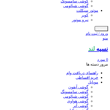
گوشی سامسونگ
گوشی شیائومی
موتور سیکلت
کویر
نیرو موتور
جستجو
ورود / ثبت نام
منو
نسیه
لند
0
مورد
مرور دسته ها
راهنمای دریافت وام
خرید اقساطی
موبایل
گوشی آیفون
گوشی سامسونگ
گوشی شیائومی
گوشی هواوی
گوشی آنر