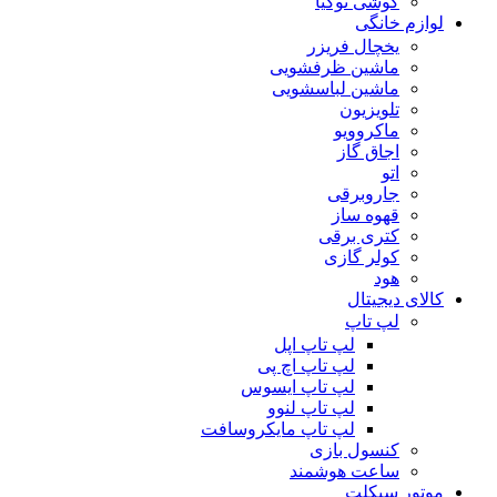
گوشی نوکیا
لوازم خانگی
یخچال فریزر
ماشین ظرفشویی
ماشین لباسشویی
تلویزیون
ماکروویو
اجاق گاز
اتو
جاروبرقی
قهوه ساز
کتری برقی
کولر گازی
هود
کالای دیجیتال
لپ تاپ
لپ تاپ اپل
لپ تاپ اچ پی
لپ تاپ ایسوس
لپ تاپ لنوو
لپ تاپ مایکروسافت
کنسول بازی
ساعت هوشمند
موتور سیکلت