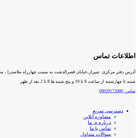
اطلاعات تماس
آدرس دفتر مرکزی: شیراز،خیابان قصرالدشت به سمت چهارراه ملاصدرا ، مجتمع آناهیتا۲ ، طبقه د
شنبه تا چهارشنبه از ساعت 8 تا 19 و پنج شنبه ها 8 تا 2 بعد از ظهر
تماس: 09029172000
دسترسی سریع
مشاوره آنلاین
درباره ی ما
تماس با ما
سوالات متداول