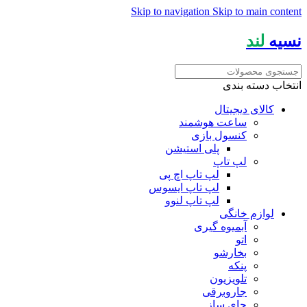
Skip to navigation
Skip to main content
نسیه
لند
انتخاب دسته بندی
کالای دیجیتال
ساعت هوشمند
کنسول بازی
پلی استیشن
لپ تاپ
لپ تاپ اچ پی
لپ تاپ ایسوس
لپ تاپ لنوو
لوازم خانگی
آبمیوه گیری
اتو
بخارشو
پنکه
تلویزیون
جاروبرقی
چای ساز