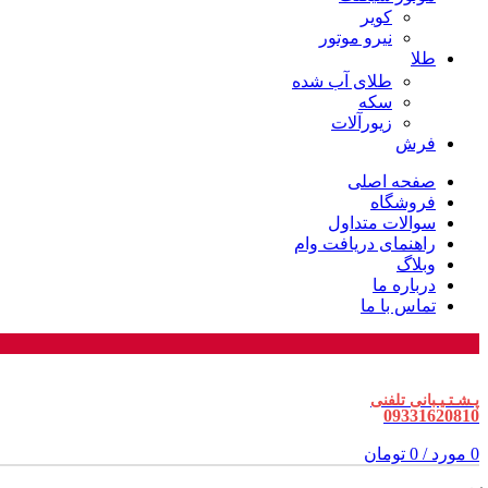
کویر
نیرو موتور
طلا
طلای آب شده
سکه
زیورآلات
فرش
صفحه اصلی
فروشگاه
سوالات متداول
راهنمای دریافت وام
وبلاگ
درباره ما
تماس با ما
پـشـتـیـبانی تلفنی
09331620810
0
مورد
/
0
تومان