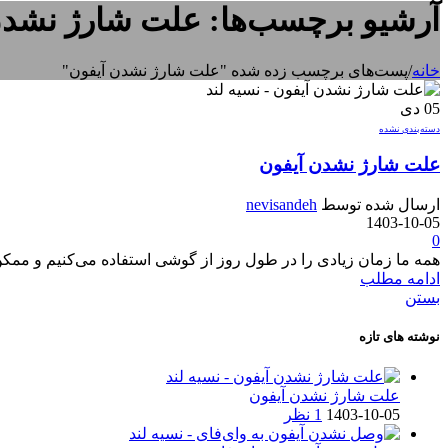
آرشیو برچسب‌ها: علت شارژ نشدن
خانه
/
پست‌های برچسب زده شده "علت شارژ نشدن آیفون"
05
دی
دسته‌بندی نشده
علت شارژ نشدن آیفون
ارسال شده توسط
nevisandeh
1403-10-05
0
همه ما زمان زیادی را در طول روز از گوشی استفاده می‌کنیم و ممک
ادامه مطلب
بستن
نوشته های تازه
علت شارژ نشدن آیفون
1403-10-05
1 نظر