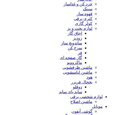
خرد کن و غذاساز
سینک
قهوه ساز
کتری برقی
کولر گازی
لوازم پخت و پز
اجاق گاز
زودپز
ساندویچ ساز
سرخ کن
فر
گاز صفحه ای
ماکروویو
ماشین ظرفشویی
ماشین لباسشویی
هود
یخچال فریزر
دوقلو
ساید بای ساید
لوازم شخصی برقی
ماشین اصلاح
موبایل
گوشی آیفون