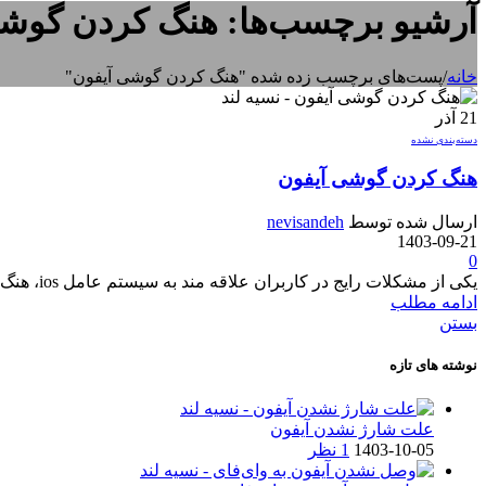
آرشیو برچسب‌ها: هنگ کردن گوش
خانه
/
پست‌های برچسب زده شده "هنگ کردن گوشی آیفون"
21
آذر
دسته‌بندی نشده
هنگ کردن گوشی آیفون
ارسال شده توسط
nevisandeh
1403-09-21
0
یکی از مشکلات رایج در کاربران علاقه مند به سیستم عامل ios، هنگ کردن گوشی آیفون است. این مشکل میتواند دلایل بسیار زیادی داشته باشد از جم...
ادامه مطلب
بستن
نوشته های تازه
علت شارژ نشدن آیفون
1403-10-05
1 نظر