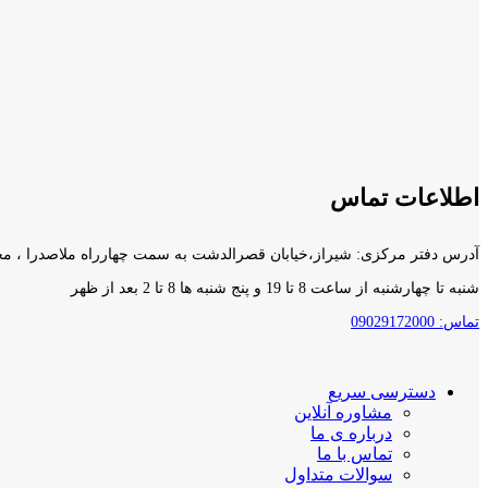
اطلاعات تماس
آدرس دفتر مرکزی: شیراز،خیابان قصرالدشت به سمت چهارراه ملاصدرا ، مجتمع آناهیتا۲ ، طبقه د
شنبه تا چهارشنبه از ساعت 8 تا 19 و پنج شنبه ها 8 تا 2 بعد از ظهر
تماس: 09029172000
دسترسی سریع
مشاوره آنلاین
درباره ی ما
تماس با ما
سوالات متداول