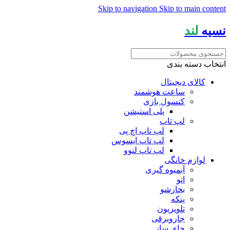
Skip to navigation
Skip to main content
نسیه
لند
انتخاب دسته بندی
کالای دیجیتال
ساعت هوشمند
کنسول بازی
پلی استیشن
لپ تاپ
لپ تاپ اچ پی
لپ تاپ ایسوس
لپ تاپ لنوو
لوازم خانگی
آبمیوه گیری
اتو
بخارشو
پنکه
تلویزیون
جاروبرقی
چای ساز