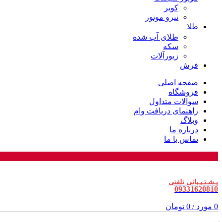
کویر
نیرو موتور
طلا
طلای آب شده
سکه
زیورآلات
فرش
صفحه اصلی
فروشگاه
سوالات متداول
راهنمای دریافت وام
وبلاگ
درباره ما
تماس با ما
پـشـتـیـبانی تلفنی
09331620810
0
مورد
/
0
تومان