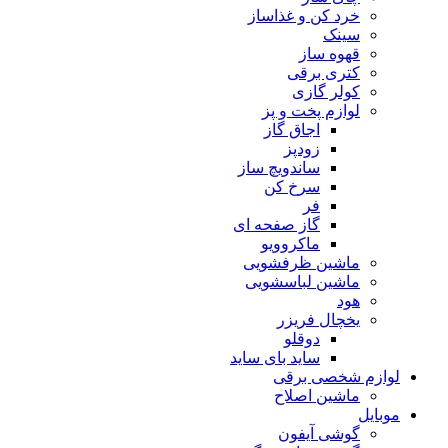
خرد کن و غذاساز
سینک
قهوه ساز
کتری برقی
کولر گازی
لوازم پخت و پز
اجاق گاز
زودپز
ساندویچ ساز
سرخ کن
فر
گاز صفحه ای
ماکروویو
ماشین ظرفشویی
ماشین لباسشویی
هود
یخچال فریزر
دوقلو
ساید بای ساید
لوازم شخصی برقی
ماشین اصلاح
موبایل
گوشی آیفون