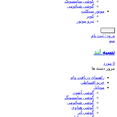
گوشی سامسونگ
گوشی شیائومی
موتور سیکلت
کویر
نیرو موتور
جستجو
ورود / ثبت نام
منو
نسیه
لند
0
مورد
مرور دسته ها
راهنمای دریافت وام
خرید اقساطی
موبایل
گوشی آیفون
گوشی سامسونگ
گوشی شیائومی
گوشی هواوی
گوشی آنر