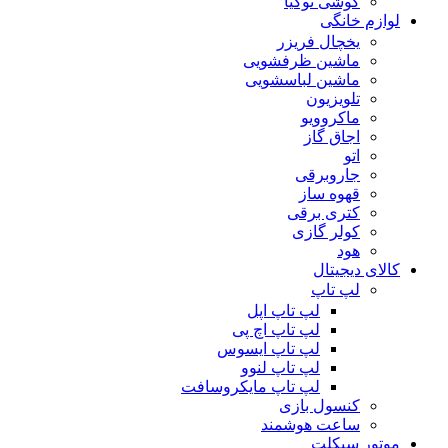
گوشی نوکیا
لوازم خانگی
یخچال فریزر
ماشین ظرفشویی
ماشین لباسشویی
تلویزیون
ماکروویو
اجاق گاز
اتو
جاروبرقی
قهوه ساز
کتری برقی
کولر گازی
هود
کالای دیجیتال
لپ تاپ
لپ تاپ اپل
لپ تاپ اچ پی
لپ تاپ ایسوس
لپ تاپ لنوو
لپ تاپ مایکروسافت
کنسول بازی
ساعت هوشمند
موتور سیکلت