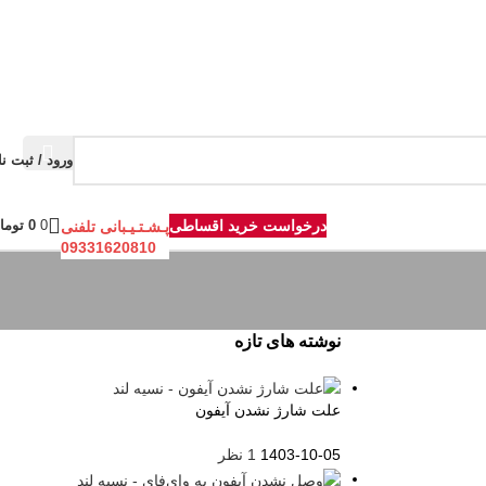
ورود / ثبت نا
درخواست خرید اقساطی
0
0
توما
پـشـتـیـبانی تلفنی
09331620810
نوشته های تازه
علت شارژ نشدن آیفون
1403-10-05
1 نظر