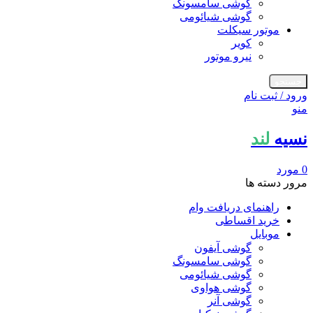
گوشی سامسونگ
گوشی شیائومی
موتور سیکلت
کویر
نیرو موتور
جستجو
ورود / ثبت نام
منو
نسیه
لند
0
مورد
مرور دسته ها
راهنمای دریافت وام
خرید اقساطی
موبایل
گوشی آیفون
گوشی سامسونگ
گوشی شیائومی
گوشی هواوی
گوشی آنر