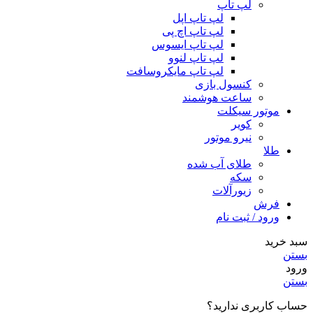
لپ تاپ
لپ تاپ اپل
لپ تاپ اچ پی
لپ تاپ ایسوس
لپ تاپ لنوو
لپ تاپ مایکروسافت
کنسول بازی
ساعت هوشمند
موتور سیکلت
کویر
نیرو موتور
طلا
طلای آب شده
سکه
زیورآلات
فرش
ورود / ثبت نام
سبد خرید
بستن
ورود
بستن
حساب کاربری ندارید؟