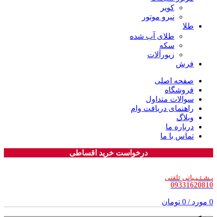
کویر
نیرو موتور
طلا
طلای آب شده
سکه
زیورآلات
فرش
صفحه اصلی
فروشگاه
سوالات متداول
راهنمای دریافت وام
وبلاگ
درباره ما
تماس با ما
درخواست خرید اقساطی
پـشـتـیـبانی تلفنی
09331620810
0
مورد
/
0
تومان