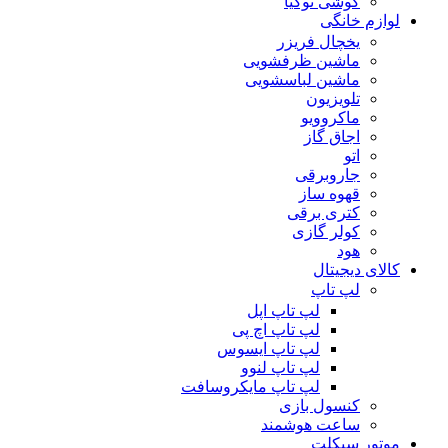
گوشی نوکیا
لوازم خانگی
یخچال فریزر
ماشین ظرفشویی
ماشین لباسشویی
تلویزیون
ماکروویو
اجاق گاز
اتو
جاروبرقی
قهوه ساز
کتری برقی
کولر گازی
هود
کالای دیجیتال
لپ تاپ
لپ تاپ اپل
لپ تاپ اچ پی
لپ تاپ ایسوس
لپ تاپ لنوو
لپ تاپ مایکروسافت
کنسول بازی
ساعت هوشمند
موتور سیکلت