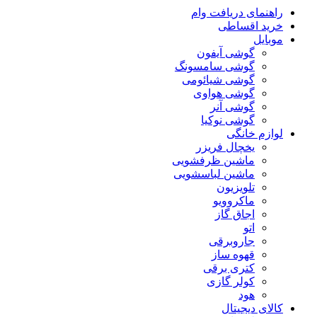
راهنمای دریافت وام
خرید اقساطی
موبایل
گوشی آیفون
گوشی سامسونگ
گوشی شیائومی
گوشی هواوی
گوشی آنر
گوشی نوکیا
لوازم خانگی
یخچال فریزر
ماشین ظرفشویی
ماشین لباسشویی
تلویزیون
ماکروویو
اجاق گاز
اتو
جاروبرقی
قهوه ساز
کتری برقی
کولر گازی
هود
کالای دیجیتال