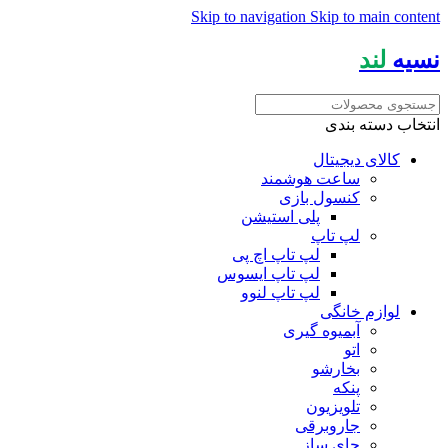
Skip to navigation
Skip to main content
نسیه
لند
انتخاب دسته بندی
کالای دیجیتال
ساعت هوشمند
کنسول بازی
پلی استیشن
لپ تاپ
لپ تاپ اچ پی
لپ تاپ ایسوس
لپ تاپ لنوو
لوازم خانگی
آبمیوه گیری
اتو
بخارشو
پنکه
تلویزیون
جاروبرقی
چای ساز