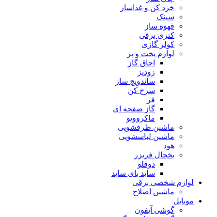
خرد کن و غذاساز
سینک
قهوه ساز
کتری برقی
کولر گازی
لوازم پخت و پز
اجاق گاز
زودپز
ساندویچ ساز
سرخ کن
فر
گاز صفحه ای
ماکروویو
ماشین ظرفشویی
ماشین لباسشویی
هود
یخچال فریزر
دوقلو
ساید بای ساید
لوازم شخصی برقی
ماشین اصلاح
موبایل
گوشی آیفون