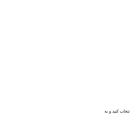
ن نسخه ios استفاده می کنید. برای اطمینان در داشتن آخرین نسخه ios ابتدا به تنظیمات بروید و سپس بخش General را انتخاب کنید و به