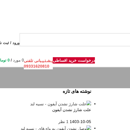
ورود / ثبت نا
درخواست خرید اقساطی
0
مورد
/
0
توما
پـشـتـیـبانی تلفنی
09331620810
نوشته های تازه
علت شارژ نشدن آیفون
1403-10-05
1 نظر