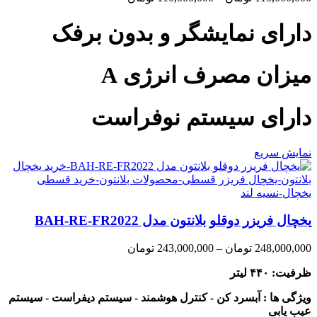
range:
110,000,000 تومان
دارای نمایشگر و بدون برفک
through
115,000,000 تومان
میزان مصرف انرژی A
دارای سیستم نوفراست
نمایش سریع
یخچال فریزر دوقلو بلانتون مدل BAH-RE-FR2022
Price
248,000,000
تومان
–
243,000,000
تومان
range:
ظرفیت: ۴۴۰ لیتر
243,000,000 تومان
through
ویژگی ها : آبسرد کن - کنترل هوشمند - سیستم دیفراست - سیستم
248,000,000 تومان
عیب یابی