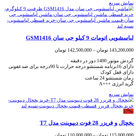
نمایش سریع
لباسشویی اتومات 9 کیلو جی سان GSM1416
Price
143,200,000
تومان
–
142,500,000
تومان
range:
گردش موتور 1400 دور در دقیقه
142,500,000 تومان
through
دارای 16برنامه شستشو درجه حرارت تا 90درجه برای ضدعفونی
143,200,000 تومان
دارای قفل کودک
زمان شستشو 24 ساعت
گرید انرژی +++A
نمایش سریع
-17%
یخچال و فریزر 28 فوت دیپوینت مدل T7
Price
115,000,000
تومان
–
110,000,000
تومان