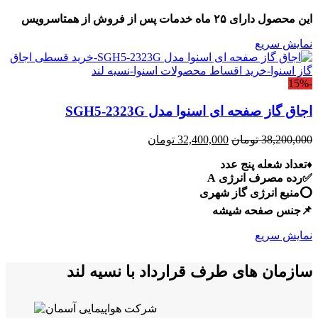
این محصول دارای ۲۵ ماه خدمات پس از فروش از همتاسرویس
نمایش سریع
-15%
اجاق گاز صفحه ای اسنوا مدل SGH5-2323G
قیمت
قیمت
38,200,000
تومان
32,400,000
تومان
اصلی:
فعلی:
♦️تعداد شعله پنج عدد
38,200,000 تومان
32,400,000 تومان.
✅رده مصرف انرژی A
بود.
⭕️منبع انرژی گاز شهری
📌جنس صفحه شیشه
نمایش سریع
سازمان های طرف قرارداد با نسیه لند