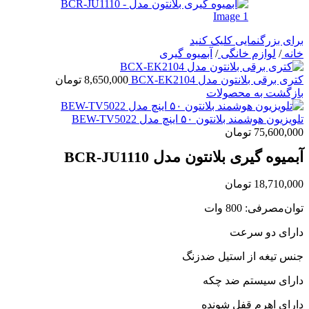
برای بزرگنمایی کلیک کنید
خانه
/
لوازم خانگی
/
آبمیوه گیری
کتری برقی بلانتون مدل BCX-EK2104
8,650,000
تومان
بازگشت به محصولات
تلویزیون هوشمند بلانتون ۵۰ اینچ مدل BEW-TV5022
75,600,000
تومان
آبمیوه گیری بلانتون مدل BCR-JU1110
18,710,000
تومان
توان‌مصرفی: 800 وات
دارای دو سرعت
جنس تیغه از استیل ضدزنگ
دارای سیستم ضد چکه
دارای اهرم قفل شونده