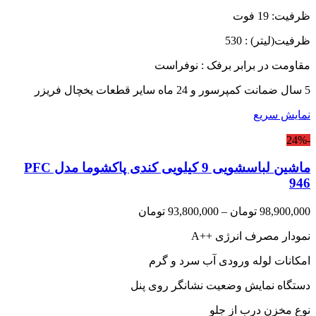
range:
ظرفیت: 19 فوت
52,000,000 تومان
through
ظرفیت(لیتر) : 530
52,500,000 تومان
مقاومت در برابر برفک : نوفراست
5 سال ضمانت کمپرسور و 24 ماه سایر قطعات یخچال فریزر
نمایش سریع
-24%
ماشین لباسشویی 9 کیلویی کندی پاکشوما مدل PFC
946
Price
98,900,000
تومان
–
93,800,000
تومان
range:
نمودار مصرف انرژی
A++
93,800,000 تومان
through
امکانات لوله ورودی آب سرد و گرم
98,900,000 تومان
دستگاه نمایش وضعیت نشانگر روی پنل
نوع مخزن درب از جلو