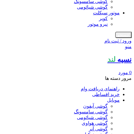
گوشی سامسونگ
گوشی شیائومی
موتور سیکلت
کویر
نیرو موتور
جستجو
ورود / ثبت نام
منو
نسیه
لند
0
مورد
مرور دسته ها
راهنمای دریافت وام
خرید اقساطی
موبایل
گوشی آیفون
گوشی سامسونگ
گوشی شیائومی
گوشی هواوی
گوشی آنر