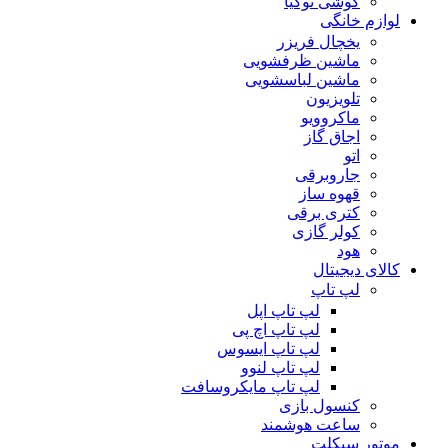
گوشی نوکیا
لوازم خانگی
یخچال فریزر
ماشین ظرفشویی
ماشین لباسشویی
تلویزیون
ماکروویو
اجاق گاز
اتو
جاروبرقی
قهوه ساز
کتری برقی
کولر گازی
هود
کالای دیجیتال
لپ تاپ
لپ تاپ اپل
لپ تاپ اچ پی
لپ تاپ ایسوس
لپ تاپ لنوو
لپ تاپ مایکروسافت
کنسول بازی
ساعت هوشمند
موتور سیکلت