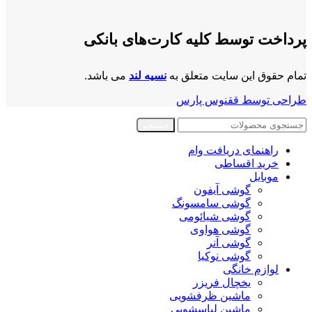
پرداخت توسط کلیه کارت‌های بانکی
تمام حقوق این سایت متعلق به
نسیه لند
می باشد.
طراحی توسط ققنوس پارس
جستجو
راهنمای دریافت وام
خرید اقساطی
موبایل
گوشی آیفون
گوشی سامسونگ
گوشی شیائومی
گوشی هواوی
گوشی آنر
گوشی نوکیا
لوازم خانگی
یخچال فریزر
ماشین ظرفشویی
ماشین لباسشویی