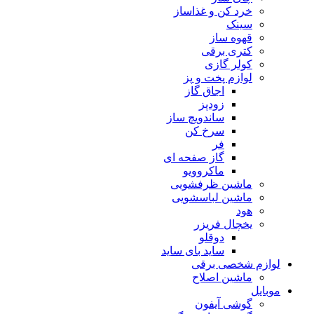
خرد کن و غذاساز
سینک
قهوه ساز
کتری برقی
کولر گازی
لوازم پخت و پز
اجاق گاز
زودپز
ساندویچ ساز
سرخ کن
فر
گاز صفحه ای
ماکروویو
ماشین ظرفشویی
ماشین لباسشویی
هود
یخچال فریزر
دوقلو
ساید بای ساید
لوازم شخصی برقی
ماشین اصلاح
موبایل
گوشی آیفون