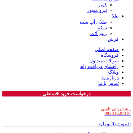
کویر
نیرو موتور
طلا
طلای آب شده
سکه
زیورآلات
فرش
صفحه اصلی
فروشگاه
سوالات متداول
راهنمای دریافت وام
وبلاگ
درباره ما
تماس با ما
درخواست خرید اقساطی
پـشـتـیـبانی تلفنی
09331620810
0
مورد
/
0
تومان