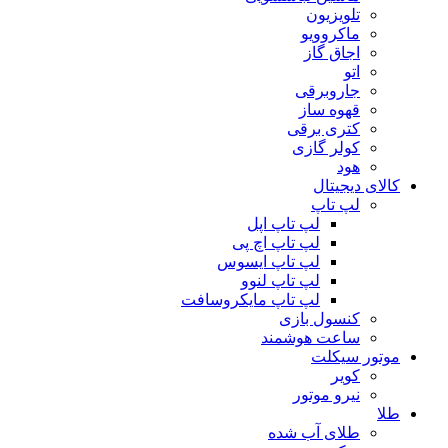
تلویزیون
ماکروویو
اجاق گاز
اتو
جاروبرقی
قهوه ساز
کتری برقی
کولر گازی
هود
کالای دیجیتال
لپ تاپ
لپ تاپ اپل
لپ تاپ اچ پی
لپ تاپ ایسوس
لپ تاپ لنوو
لپ تاپ مایکروسافت
کنسول بازی
ساعت هوشمند
موتور سیکلت
کویر
نیرو موتور
طلا
طلای آب شده