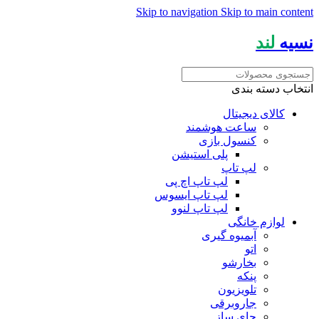
Skip to navigation
Skip to main content
نسیه
لند
انتخاب دسته بندی
کالای دیجیتال
ساعت هوشمند
کنسول بازی
پلی استیشن
لپ تاپ
لپ تاپ اچ پی
لپ تاپ ایسوس
لپ تاپ لنوو
لوازم خانگی
آبمیوه گیری
اتو
بخارشو
پنکه
تلویزیون
جاروبرقی
چای ساز