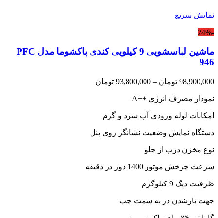
نمایش سریع
-24%
ماشین لباسشویی 9 کیلویی کندی پاکشوما مدل PFC
946
Price
98,900,000
تومان
–
93,800,000
تومان
range:
نمودار مصرف انرژی
A++
93,800,000 تومان
through
امکانات لوله ورودی آب سرد و گرم
98,900,000 تومان
دستگاه نمایش وضعیت نشانگر روی پنل
نوع مخزن درب از جلو
سرعت چرخش موتور 1400 دور در دقیقه
ظرفیت دیگ 9 کیلوگرم
جهت بازشدن در به سمت چپ
گارانتی ۲۴ ماهه پاک سرویس