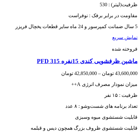
ظرفیت(لیتر) : 530
52,500,000 تومان
مقاومت در برابر برفک : نوفراست
5 سال ضمانت کمپرسور و 24 ماه سایر قطعات یخچال فریزر
نمایش سریع
فروخته شده
ماشین ظرفشویی کندی 15نفره PFD 315
Price
43,600,000
تومان
–
42,850,000
تومان
range:
میزان نمودار مصرف انرژی A++
42,850,000 تومان
through
ظرفیت : ۱۵ نفر
43,600,000 تومان
تعداد برنامه های شست‌وشو : ۸ عدد
قابلیت شستشوی میوه وسبزی
قابلیت شستشوی ظروف بزرگ همچون دیس و قبلمه