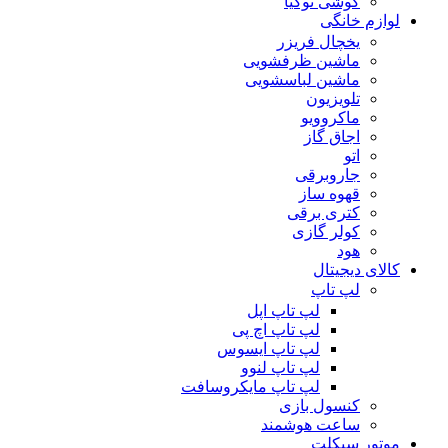
گوشی نوکیا
لوازم خانگی
یخچال فریزر
ماشین ظرفشویی
ماشین لباسشویی
تلویزیون
ماکروویو
اجاق گاز
اتو
جاروبرقی
قهوه ساز
کتری برقی
کولر گازی
هود
کالای دیجیتال
لپ تاپ
لپ تاپ اپل
لپ تاپ اچ پی
لپ تاپ ایسوس
لپ تاپ لنوو
لپ تاپ مایکروسافت
کنسول بازی
ساعت هوشمند
موتور سیکلت