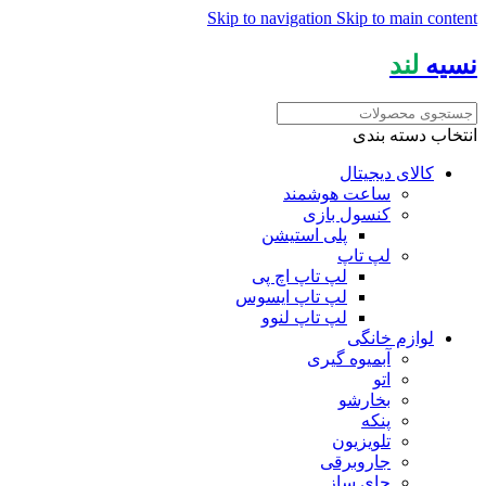
Skip to navigation
Skip to main content
نسیه
لند
انتخاب دسته بندی
کالای دیجیتال
ساعت هوشمند
کنسول بازی
پلی استیشن
لپ تاپ
لپ تاپ اچ پی
لپ تاپ ایسوس
لپ تاپ لنوو
لوازم خانگی
آبمیوه گیری
اتو
بخارشو
پنکه
تلویزیون
جاروبرقی
چای ساز