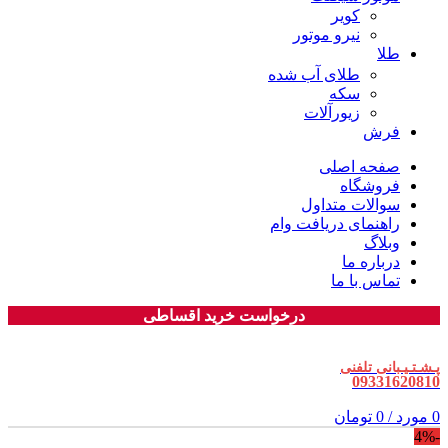
کویر
نیرو موتور
طلا
طلای آب شده
سکه
زیورآلات
فرش
صفحه اصلی
فروشگاه
سوالات متداول
راهنمای دریافت وام
وبلاگ
درباره ما
تماس با ما
درخواست خرید اقساطی
پـشـتـیـبانی تلفنی
09331620810
0
مورد
/
0
تومان
-4%