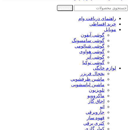
جستجو
راهنمای دریافت وام
خرید اقساطی
موبایل
گوشی آیفون
گوشی سامسونگ
گوشی شیائومی
گوشی هواوی
گوشی آنر
گوشی نوکیا
لوازم خانگی
یخچال فریزر
ماشین ظرفشویی
ماشین لباسشویی
تلویزیون
ماکروویو
اجاق گاز
اتو
جاروبرقی
قهوه ساز
کتری برقی
کولر گازی