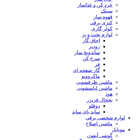
خرد کن و غذاساز
سینک
قهوه ساز
کتری برقی
کولر گازی
لوازم پخت و پز
اجاق گاز
زودپز
ساندویچ ساز
سرخ کن
فر
گاز صفحه ای
ماکروویو
ماشین ظرفشویی
ماشین لباسشویی
هود
یخچال فریزر
دوقلو
ساید بای ساید
لوازم شخصی برقی
ماشین اصلاح
موبایل
گوشی آیفون