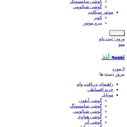
گوشی سامسونگ
گوشی شیائومی
موتور سیکلت
کویر
نیرو موتور
جستجو
ورود / ثبت نام
منو
نسیه
لند
0
مورد
مرور دسته ها
راهنمای دریافت وام
خرید اقساطی
موبایل
گوشی آیفون
گوشی سامسونگ
گوشی شیائومی
گوشی هواوی
گوشی آنر