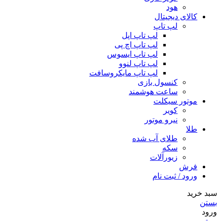
هود
کالای دیجیتال
لپ تاپ
لپ تاپ اپل
لپ تاپ اچ پی
لپ تاپ ایسوس
لپ تاپ لنوو
لپ تاپ مایکروسافت
کنسول بازی
ساعت هوشمند
موتور سیکلت
کویر
نیرو موتور
طلا
طلای آب شده
سکه
زیورآلات
فرش
ورود / ثبت نام
سبد خرید
بستن
ورود