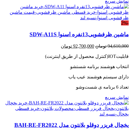
نمایش سریع
-2%
ماشین ظرفشویی13نفره اسنوا SDW-A11S
قیمت
قیمت
94,610,000
تومان
92,700,000
تومان
اصلی:
فعلی:
قابلیتIOT(کنترل محصول از طریق اینترنت)
94,610,000 تومان
92,700,000 تومان.
بود.
انتخاب هوشمند برنامه شستشو
دارای سیستم هوشمند عیب یاب
تعداد 6 برنامه ی شست‌وشو
نمایش سریع
یخچال فریزر دوقلو بلانتون مدل BAH-RE-FR2022