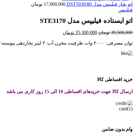
بود.
اتو بخار فیلیپس مدل DST5030/80
17,600,000
تومان
فیلیپس
اتو ایستاده فیلیپس مدل STE3170
قیمت
قیمت
39,500,000
تومان
35,300,000
تومان
اصلی:
فعلی:
توان مصرفی: ۲۰۰۰ وات ظرفیت مخزن آب: ۲ لیتر بخاردهی پیوسته: ۴۰ گرم در دقیقه قابلیت تنظیم بخار: ۳ سطح قابلیت از بین‌بردن ۹۹.۹ درصد باکتری ‌های لباس دارای میز اتو با قابلیت زاویه گیری مختلف
39,500,000 تومان
35,300,000 تومان.
بود.
خرید اقساطی کالا
ارسال کالا جهت خریدهای اقساطی 10 الی 15 روز کاری می باشد
وام بدون ضامن