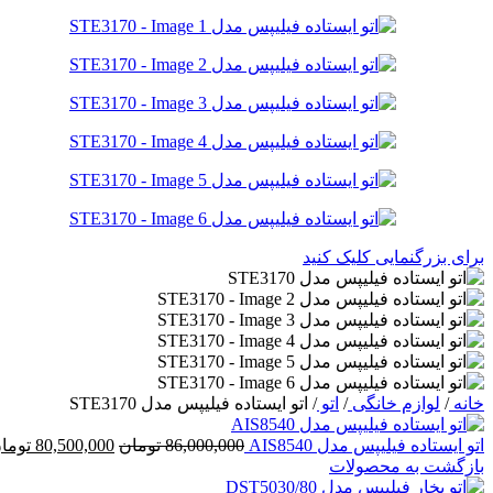
برای بزرگنمایی کلیک کنید
خانه
/
لوازم خانگی
/
اتو
/
اتو ایستاده فیلیپس مدل STE3170
قیمت
اتو ایستاده فیلیپس مدل AIS8540
86,000,000
تومان
80,500,000
توما
اصلی:
بازگشت به محصولات
86,000,000 تو