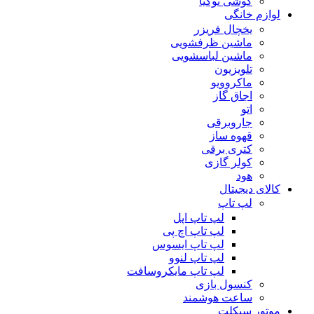
گوشی نوکیا
لوازم خانگی
یخچال فریزر
ماشین ظرفشویی
ماشین لباسشویی
تلویزیون
ماکروویو
اجاق گاز
اتو
جاروبرقی
قهوه ساز
کتری برقی
کولر گازی
هود
کالای دیجیتال
لپ تاپ
لپ تاپ اپل
لپ تاپ اچ پی
لپ تاپ ایسوس
لپ تاپ لنوو
لپ تاپ مایکروسافت
کنسول بازی
ساعت هوشمند
موتور سیکلت