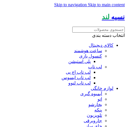
Skip to navigation
Skip to main content
نسیه
لند
انتخاب دسته بندی
کالای دیجیتال
ساعت هوشمند
کنسول بازی
پلی استیشن
لپ تاپ
لپ تاپ اچ پی
لپ تاپ ایسوس
لپ تاپ لنوو
لوازم خانگی
آبمیوه گیری
اتو
بخارشو
پنکه
تلویزیون
جاروبرقی
چای ساز