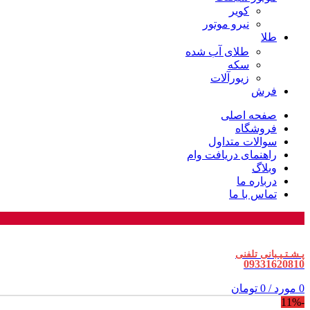
کویر
نیرو موتور
طلا
طلای آب شده
سکه
زیورآلات
فرش
صفحه اصلی
فروشگاه
سوالات متداول
راهنمای دریافت وام
وبلاگ
درباره ما
تماس با ما
پـشـتـیـبانی تلفنی
09331620810
0
مورد
/
0
تومان
-11%