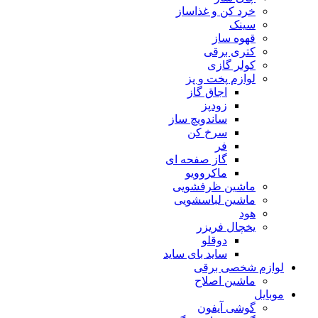
خرد کن و غذاساز
سینک
قهوه ساز
کتری برقی
کولر گازی
لوازم پخت و پز
اجاق گاز
زودپز
ساندویچ ساز
سرخ کن
فر
گاز صفحه ای
ماکروویو
ماشین ظرفشویی
ماشین لباسشویی
هود
یخچال فریزر
دوقلو
ساید بای ساید
لوازم شخصی برقی
ماشین اصلاح
موبایل
گوشی آیفون