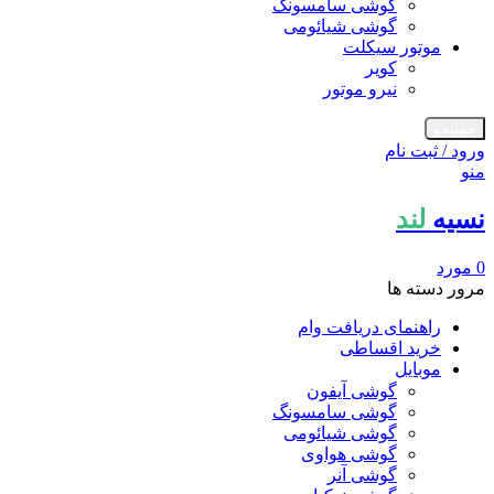
گوشی سامسونگ
گوشی شیائومی
موتور سیکلت
کویر
نیرو موتور
جستجو
ورود / ثبت نام
منو
نسیه
لند
0
مورد
مرور دسته ها
راهنمای دریافت وام
خرید اقساطی
موبایل
گوشی آیفون
گوشی سامسونگ
گوشی شیائومی
گوشی هواوی
گوشی آنر