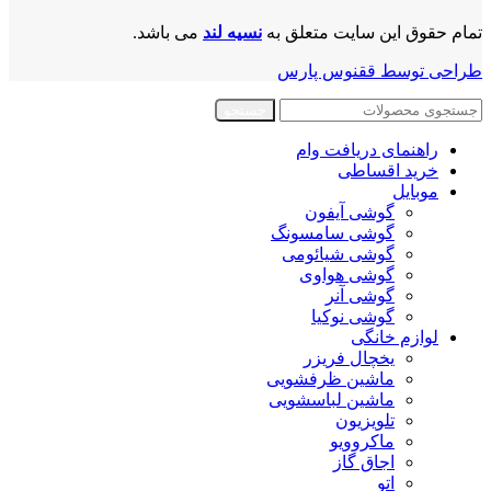
تمام حقوق این سایت متعلق به
نسیه لند
می باشد.
طراحی توسط ققنوس پارس
جستجو
راهنمای دریافت وام
خرید اقساطی
موبایل
گوشی آیفون
گوشی سامسونگ
گوشی شیائومی
گوشی هواوی
گوشی آنر
گوشی نوکیا
لوازم خانگی
یخچال فریزر
ماشین ظرفشویی
ماشین لباسشویی
تلویزیون
ماکروویو
اجاق گاز
اتو