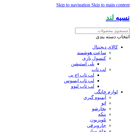
Skip to navigation
Skip to main content
نسیه
لند
انتخاب دسته بندی
کالای دیجیتال
ساعت هوشمند
کنسول بازی
پلی استیشن
لپ تاپ
لپ تاپ اچ پی
لپ تاپ ایسوس
لپ تاپ لنوو
لوازم خانگی
آبمیوه گیری
اتو
بخارشو
پنکه
تلویزیون
جاروبرقی
چای ساز