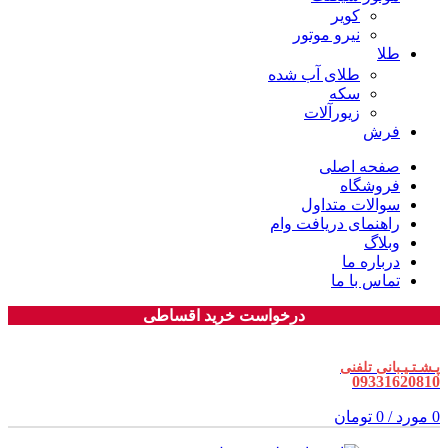
کویر
نیرو موتور
طلا
طلای آب شده
سکه
زیورآلات
فرش
صفحه اصلی
فروشگاه
سوالات متداول
راهنمای دریافت وام
وبلاگ
درباره ما
تماس با ما
درخواست خرید اقساطی
پـشـتـیـبانی تلفنی
09331620810
0
مورد
/
0
تومان