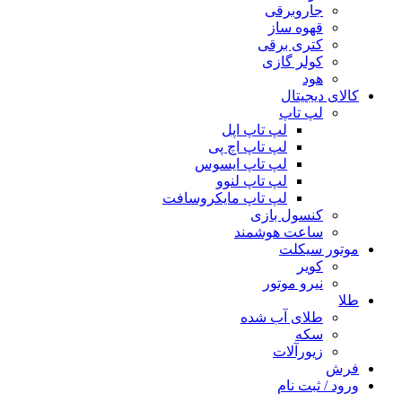
جاروبرقی
قهوه ساز
کتری برقی
کولر گازی
هود
کالای دیجیتال
لپ تاپ
لپ تاپ اپل
لپ تاپ اچ پی
لپ تاپ ایسوس
لپ تاپ لنوو
لپ تاپ مایکروسافت
کنسول بازی
ساعت هوشمند
موتور سیکلت
کویر
نیرو موتور
طلا
طلای آب شده
سکه
زیورآلات
فرش
ورود / ثبت نام