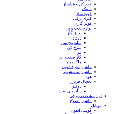
خرد کن و غذاساز
سینک
قهوه ساز
کتری برقی
کولر گازی
لوازم پخت و پز
اجاق گاز
زودپز
ساندویچ ساز
سرخ کن
فر
گاز صفحه ای
ماکروویو
ماشین ظرفشویی
ماشین لباسشویی
هود
یخچال فریزر
دوقلو
ساید بای ساید
لوازم شخصی برقی
ماشین اصلاح
موبایل
گوشی آیفون