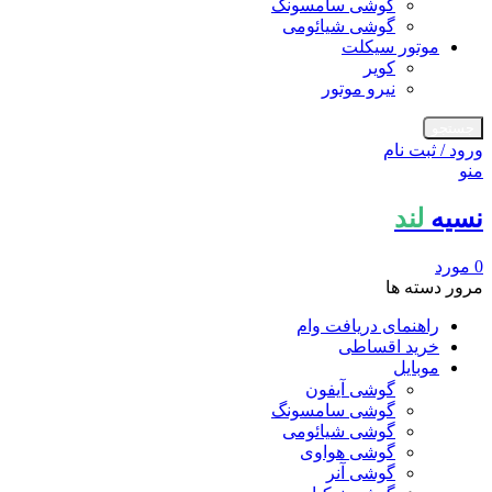
گوشی سامسونگ
گوشی شیائومی
موتور سیکلت
کویر
نیرو موتور
جستجو
ورود / ثبت نام
منو
نسیه
لند
0
مورد
مرور دسته ها
راهنمای دریافت وام
خرید اقساطی
موبایل
گوشی آیفون
گوشی سامسونگ
گوشی شیائومی
گوشی هواوی
گوشی آنر