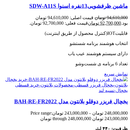
ماشین ظرفشویی13نفره اسنوا SDW-A11S
94,610,000
تومان
قیمت اصلی: 94,610,000 تومان
بود.
92,700,000
تومان
قیمت فعلی: 92,700,000 تومان.
قابلیتIOT(کنترل محصول از طریق اینترنت)
انتخاب هوشمند برنامه شستشو
دارای سیستم هوشمند عیب یاب
تعداد 6 برنامه ی شست‌وشو
نمایش سریع
یخچال فریزر دوقلو بلانتون مدل BAH-RE-FR2022
248,000,000
تومان
–
243,000,000
تومان
Price range:
243,000,000 تومان through 248,000,000 تومان
ظرفیت: ۴۴۰ لیتر