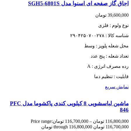
اجاق گاز صفحه ای اسنوا مدل SGH5-6801S
39,600,000
تومان
نوع ولوم : فلزی
شناسه کالا : ۲۹۰۴۲۵۰۷۰۰۲۷۸
محل شعله پلوپز : وسط
تعداد شعله : پنج عدد
رده مصرف انرژی : A
قابلیت : تنظیم دما
نمایش سریع
ماشین لباسشویی 8 کیلویی کندی پاکشوما مدل PFC
846
116,800,000
تومان
–
116,700,000
تومان
Price range:
116,700,000 تومان through 116,800,000 تومان