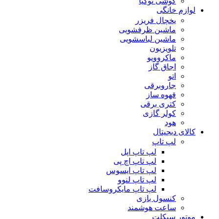
گوشی نوکیا
لوازم خانگی
یخچال فریزر
ماشین ظرفشویی
ماشین لباسشویی
تلویزیون
ماکروویو
اجاق گاز
اتو
جاروبرقی
قهوه ساز
کتری برقی
کولر گازی
هود
کالای دیجیتال
لپ تاپ
لپ تاپ اپل
لپ تاپ اچ پی
لپ تاپ ایسوس
لپ تاپ لنوو
لپ تاپ مایکروسافت
کنسول بازی
ساعت هوشمند
موتور سیکلت