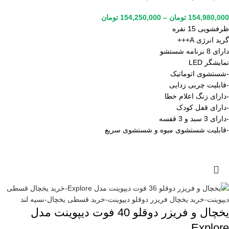
154,980,000
تومان
–
154,250,000
تومان
ظرفشویی 15 نفره
گرید انرژی A+++
دارای 8 برنامه شستشو
نمایشگر LED
-شستشوی اتوماتیک
-قابلیت چربی زدایی
-دارای زنگ اعلام خطا
-دارای قفل کودک
-دارای 3 سبد و 3 قفسه
-قابلیت شستشوی میوه و شستشوی سریع
یخچال و فریزر دوقلو 40 فوت دیپوینت مدل
Explore