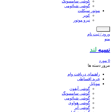
گوشی سامسونگ
گوشی شیائومی
موتور سیکلت
کویر
نیرو موتور
جستجو
ورود / ثبت نام
منو
نسیه
لند
0
مورد
مرور دسته ها
راهنمای دریافت وام
خرید اقساطی
موبایل
گوشی آیفون
گوشی سامسونگ
گوشی شیائومی
گوشی هواوی
گوشی آنر