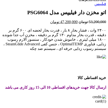
اصلی:
فعلی:
فیلیپس
39,600,000 تومان
33,900,000 تومان.
اتو مخزن دار فیلیپس مدل PSG6064
بود.
قیمت
قیمت
53,200,000
تومان
47,200,000
تومان
اصلی:
فعلی:
۲۴۰۰ وات ، فشار بخار ۸ بار ، قدرت بخار لحضه ای ۶۰۰ گرم بر
53,200,000 تومان
47,200,000 تومان.
دقیقه ، قدرت بخار مداوم ۱۳۰ گرم بر دقیقه ، مخزن آب جدا شونده
بود.
۱۸۰۰ میلی لیتری ، خاموش شدن خودکار ، سنسور آلارم رسوب
زدایی، فناوری OptimalTEMP ، جنس کفی SteamGlide Advanced ،
سیستم رسوب زدایی حرفه ای ، سیستم ضد چکه
خرید اقساطی کالا
ارسال کالا جهت خریدهای اقساطی 10 الی 15 روز کاری می باشد