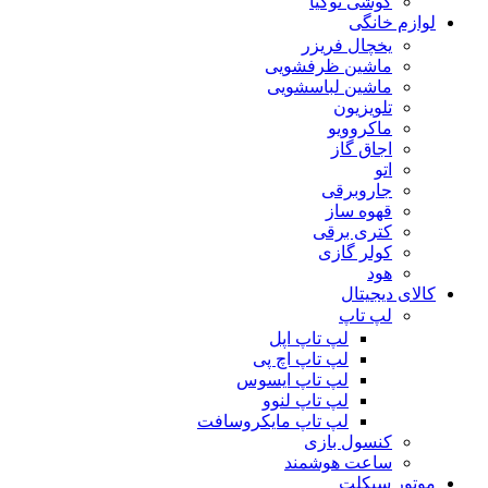
گوشی نوکیا
لوازم خانگی
یخچال فریزر
ماشین ظرفشویی
ماشین لباسشویی
تلویزیون
ماکروویو
اجاق گاز
اتو
جاروبرقی
قهوه ساز
کتری برقی
کولر گازی
هود
کالای دیجیتال
لپ تاپ
لپ تاپ اپل
لپ تاپ اچ پی
لپ تاپ ایسوس
لپ تاپ لنوو
لپ تاپ مایکروسافت
کنسول بازی
ساعت هوشمند
موتور سیکلت