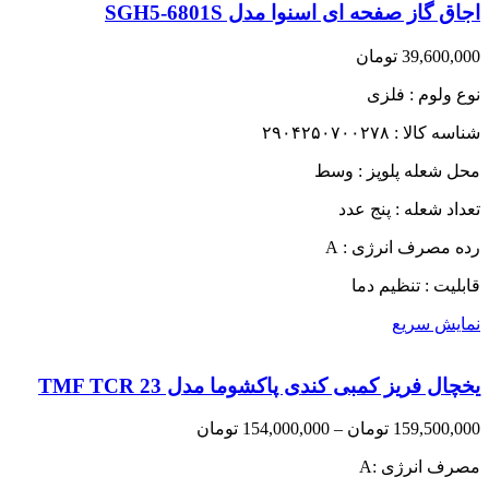
اجاق گاز صفحه ای اسنوا مدل SGH5-6801S
39,600,000
تومان
نوع ولوم : فلزی
شناسه کالا : ۲۹۰۴۲۵۰۷۰۰۲۷۸
محل شعله پلوپز : وسط
تعداد شعله : پنج عدد
رده مصرف انرژی : A
قابلیت : تنظیم دما
نمایش سریع
یخچال فریز کمبی کندی پاکشوما مدل TMF TCR 23
Price
159,500,000
تومان
–
154,000,000
تومان
range:
مصرف انرژی :A
154,000,000 تومان
through