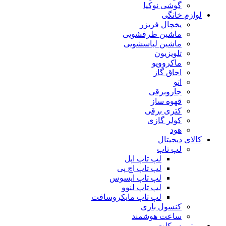
گوشی نوکیا
لوازم خانگی
یخچال فریزر
ماشین ظرفشویی
ماشین لباسشویی
تلویزیون
ماکروویو
اجاق گاز
اتو
جاروبرقی
قهوه ساز
کتری برقی
کولر گازی
هود
کالای دیجیتال
لپ تاپ
لپ تاپ اپل
لپ تاپ اچ پی
لپ تاپ ایسوس
لپ تاپ لنوو
لپ تاپ مایکروسافت
کنسول بازی
ساعت هوشمند
موتور سیکلت