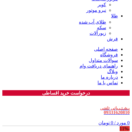
کویر
نیرو موتور
طلا
طلای آب شده
سکه
زیورآلات
فرش
صفحه اصلی
فروشگاه
سوالات متداول
راهنمای دریافت وام
وبلاگ
درباره ما
تماس با ما
درخواست خرید اقساطی
پـشـتـیـبانی تلفنی
09331620810
0
مورد
/
0
تومان
-11%