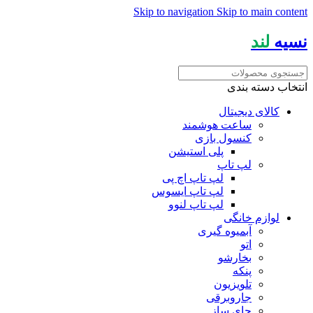
Skip to navigation
Skip to main content
نسیه
لند
انتخاب دسته بندی
کالای دیجیتال
ساعت هوشمند
کنسول بازی
پلی استیشن
لپ تاپ
لپ تاپ اچ پی
لپ تاپ ایسوس
لپ تاپ لنوو
لوازم خانگی
آبمیوه گیری
اتو
بخارشو
پنکه
تلویزیون
جاروبرقی
چای ساز