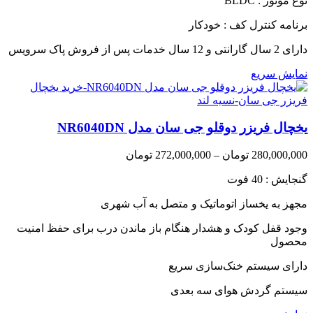
نوع موتور : BLDC
برنامه کنترل کف : خودکار
دارای 2 سال گارانتی و 12 سال خدمات پس از فروش پاک سرویس
نمایش سریع
یخچال فریزر دوقلو جی سان مدل NR6040DN
Price
280,000,000
تومان
–
272,000,000
تومان
range:
گنجایش : 40 فوت
272,000,000 تومان
through
مجهز به یخساز اتوماتیک و متصل به آب شهری
280,000,000 تومان
وجود قفل کودک و هشدار هنگام باز ماندن درب برای حفظ امنیت
محصول
دارای سیستم خنک‌سازی سریع
سیستم گردش هوای سه بعدی