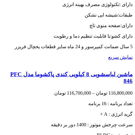
دارای :تکنولوژی مصرف بهینه انرژی
159,500,000 تومان
طبقات:شیشه ایی نشکن
دارای:صفحه منوی تاچ
دارای کشو:با قابلیت تنظیم دما و رطوبت
5 سال ضمانت کمپرسور و 24 ماه سایر قطعات یخچال فریزر
نمایش سریع
ماشین لباسشویی 8 کیلویی کندی پاکشوما مدل PFC
846
Price
116,800,000
تومان
–
116,700,000
تومان
range:
تعداد برنامه : 16 برنامه
116,700,000 تومان
through
گرید انرژی : A +
116,800,000 تومان
سرعت چرخش موتور : 1400 دور بر دقیقه