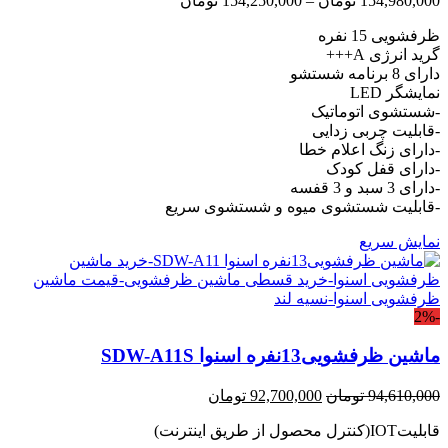
154,980,000
تومان
–
154,250,000
تومان
range:
ظرفشویی 15 نفره
154,250,000 تومان
through
گرید انرژی A+++
154,980,000 تومان
دارای 8 برنامه شستشو
نمایشگر LED
-شستشوی اتوماتیک
-قابلیت چربی زدایی
-دارای زنگ اعلام خطا
-دارای قفل کودک
-دارای 3 سبد و 3 قفسه
-قابلیت شستشوی میوه و شستشوی سریع
نمایش سریع
-2%
ماشین ظرفشویی13نفره اسنوا SDW-A11S
قیمت
قیمت
94,610,000
تومان
92,700,000
تومان
اصلی:
فعلی:
قابلیتIOT(کنترل محصول از طریق اینترنت)
94,610,000 تومان
92,700,000 تومان.