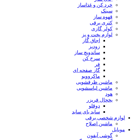
خرد کن و غذاساز
سینک
قهوه ساز
کتری برقی
کولر گازی
لوازم پخت و پز
اجاق گاز
زودپز
ساندویچ ساز
سرخ کن
فر
گاز صفحه ای
ماکروویو
ماشین ظرفشویی
ماشین لباسشویی
هود
یخچال فریزر
دوقلو
ساید بای ساید
لوازم شخصی برقی
ماشین اصلاح
موبایل
گوشی آیفون