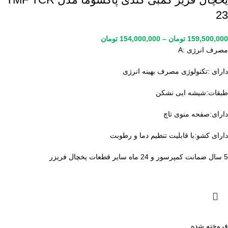
23
159,500,000
تومان
–
154,000,000
تومان
مصرف انرژی :A
دارای :تکنولوژی مصرف بهینه انرژی
طبقات:شیشه ایی نشکن
دارای:صفحه منوی تاچ
دارای کشو:با قابلیت تنظیم دما و رطوبت
5 سال ضمانت کمپرسور و 24 ماه سایر قطعات یخچال فریزر
فروخته شده