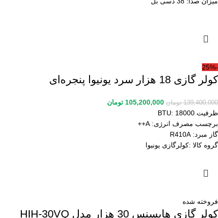
میزان صدا: 38 دسی بل
-25%
کولر گازی 18 هزار سرد یونیوا پنجره‌ای
105,200,000
تومان
139,400,000
تومان
ظرفیت BTU: 18000
برچسب مصرف انرژی: A++
گاز مبرد: R410A
گروه کالا :
کولرگازی یونیوا
فروخته شده
کولر گازی هایسنس 30 هزار مدل HIH-30VQ