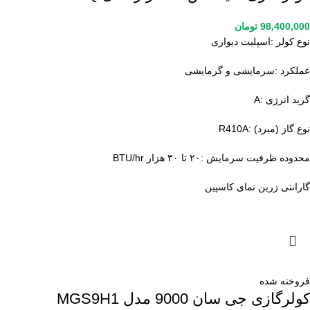
98,400,000
تومان
نوع کولر :اسپليت ديواری
عملكرد :سرمایشی و گرمایشی
گرید انرژی :A
نوع گاز (مبرد) :R410A
محدوده ظرفیت سرمایش :۲۰ تا ۳۰ هزار BTU/hr
گارانتی زرین نمای کاسپین
فروخته شده
کولرگازی جی سان 9000 مدل MGS9H1