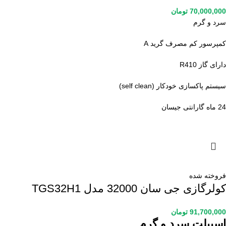
70,000,000
تومان
سرد و گرم
کمپرسور کم مصرف گرید A
دارای گاز R410
سیستم پاکسازی خودکار (self clean)
24 ماه گارانتی جیسان
فروخته شده
کولرگازی جی سان 32000 مدل TGS32H1
91,700,000
تومان
اسپیلت سرد و گرم