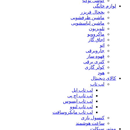
گوشی نوکیا
لوازم خانگی
یخچال فریزر
ماشین ظرفشویی
ماشین لباسشویی
تلویزیون
ماکروویو
اجاق گاز
اتو
جاروبرقی
قهوه ساز
کتری برقی
کولر گازی
هود
کالای دیجیتال
لپ تاپ
لپ تاپ اپل
لپ تاپ اچ پی
لپ تاپ ایسوس
لپ تاپ لنوو
لپ تاپ مایکروسافت
کنسول بازی
ساعت هوشمند
موتور سیکلت