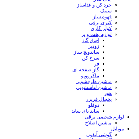
خرد کن و غذاساز
سینک
قهوه ساز
کتری برقی
کولر گازی
لوازم پخت و پز
اجاق گاز
زودپز
ساندویچ ساز
سرخ کن
فر
گاز صفحه ای
ماکروویو
ماشین ظرفشویی
ماشین لباسشویی
هود
یخچال فریزر
دوقلو
ساید بای ساید
لوازم شخصی برقی
ماشین اصلاح
موبایل
گوشی آیفون