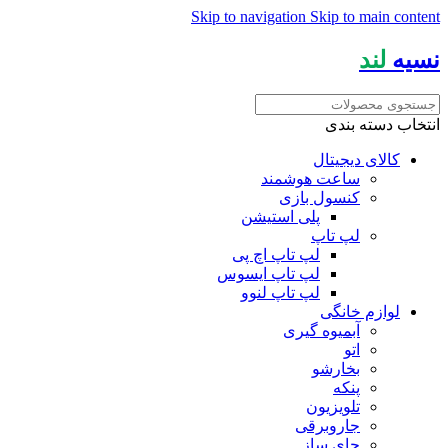
Skip to navigation
Skip to main content
نسیه
لند
انتخاب دسته بندی
کالای دیجیتال
ساعت هوشمند
کنسول بازی
پلی استیشن
لپ تاپ
لپ تاپ اچ پی
لپ تاپ ایسوس
لپ تاپ لنوو
لوازم خانگی
آبمیوه گیری
اتو
بخارشو
پنکه
تلویزیون
جاروبرقی
چای ساز