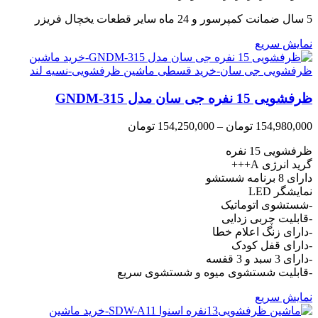
5 سال ضمانت کمپرسور و 24 ماه سایر قطعات یخچال فریزر
نمایش سریع
ظرفشویی 15 نفره جی سان مدل GNDM-315
Price
154,980,000
تومان
–
154,250,000
تومان
range:
ظرفشویی 15 نفره
154,250,000 تومان
through
گرید انرژی A+++
154,980,000 تومان
دارای 8 برنامه شستشو
نمایشگر LED
-شستشوی اتوماتیک
-قابلیت چربی زدایی
-دارای زنگ اعلام خطا
-دارای قفل کودک
-دارای 3 سبد و 3 قفسه
-قابلیت شستشوی میوه و شستشوی سریع
نمایش سریع