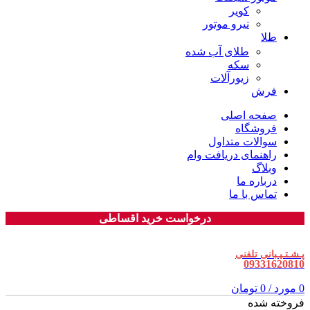
کویر
نیرو موتور
طلا
طلای آب شده
سکه
زیورآلات
فرش
صفحه اصلی
فروشگاه
سوالات متداول
راهنمای دریافت وام
وبلاگ
درباره ما
تماس با ما
درخواست خرید اقساطی
پـشـتـیـبانی تلفنی
09331620810
0
مورد
/
0
تومان
فروخته شده