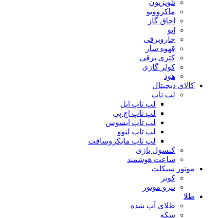
تلویزیون
ماکروویو
اجاق گاز
اتو
جاروبرقی
قهوه ساز
کتری برقی
کولر گازی
هود
کالای دیجیتال
لپ تاپ
لپ تاپ اپل
لپ تاپ اچ پی
لپ تاپ ایسوس
لپ تاپ لنوو
لپ تاپ مایکروسافت
کنسول بازی
ساعت هوشمند
موتور سیکلت
کویر
نیرو موتور
طلا
طلای آب شده
سکه