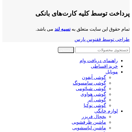
پرداخت توسط کلیه کارت‌های بانکی
تمام حقوق این سایت متعلق به
نسیه لند
می باشد.
طراحی توسط ققنوس پارس
جستجو
راهنمای دریافت وام
خرید اقساطی
موبایل
گوشی آیفون
گوشی سامسونگ
گوشی شیائومی
گوشی هواوی
گوشی آنر
گوشی نوکیا
لوازم خانگی
یخچال فریزر
ماشین ظرفشویی
ماشین لباسشویی