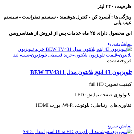
range:
ظرفیت: ۴۴۰ لیتر
243,000,000 تومان
through
ویژگی ها : آبسرد کن - کنترل هوشمند - سیستم دیفراست - سیستم
248,000,000 تومان
عیب یابی
این محصول دارای ۲۵ ماه خدمات پس از فروش از همتاسرویس
نمایش سریع
فروخته شده
تلویزیون 43 اینچ بلانتون مدل BEW-TV4311
کیفیت تصویر: full HD
تکنولوژی صفحه نمایش: LED
فناوری‌های ارتباطی : بلوتوث، Wi-Fi، پورت HDMI
نمایش سریع