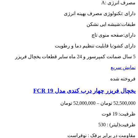
مصرف انرژی :A
154,000,000 تومان
through
دارای :تکنولوژی مصرف بهینه انرژی
159,500,000 تومان
طبقات:شیشه ایی نشکن
دارای:صفحه منوی تاچ
دارای کشو:با قابلیت تنظیم دما و رطوبت
5 سال ضمانت کمپرسور و 24 ماه سایر قطعات یخچال فریزر
نمایش سریع
فروخته شده
یخچال فریزر چهار درب کندی مدل FCR 19
Price
52,500,000
تومان
–
52,000,000
تومان
range:
ظرفیت: 19 فوت
52,000,000 تومان
through
ظرفیت(لیتر) : 530
52,500,000 تومان
مقاومت در برابر برفک : نوفراست