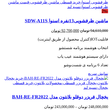
-2%
ماشین ظرفشویی13نفره اسنوا SDW-A11S
قیمت
قیمت
94,610,000
تومان
92,700,000
تومان
اصلی:
فعلی:
قابلیتIOT(کنترل محصول از طریق اینترنت)
94,610,000 تومان
92,700,000 تومان.
بود.
انتخاب هوشمند برنامه شستشو
دارای سیستم هوشمند عیب یاب
تعداد 6 برنامه ی شست‌وشو
نمایش سریع
یخچال فریزر دوقلو بلانتون مدل BAH-RE-FR2022
Price
248,000,000
تومان
–
243,000,000
تومان