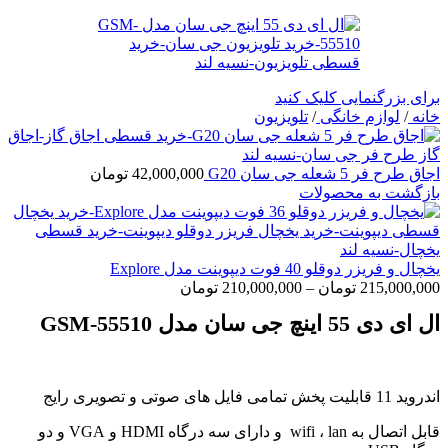
برای بزرگنمایی کلیک کنید
خانه
/
لوازم خانگی
/
تلویزیون
اجاق طرح فر 5 شعله جی سان G20
42,000,000
تومان
بازگشت به محصولات
یخچال و فریزر دوقلو 40 فوت دیپوینت مدل Explore
Price
215,000,000
تومان
–
210,000,000
تومان
range:
ال ای دی 55 اینچ جی سان مدل GSM-55510
210,000,000 تومان
through
215,000,000 تومان
اندروید 11 قابلیت پخش تمامی فایل های صوتی و تصویری رایج
قابل اتصال به wifi ، lan و دارای سه درگاه HDMI و VGA و دو