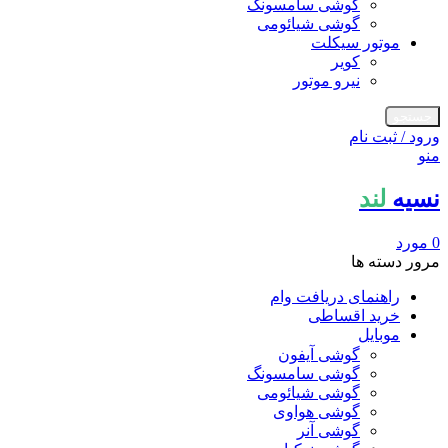
گوشی سامسونگ
گوشی شیائومی
موتور سیکلت
کویر
نیرو موتور
جستجو
ورود / ثبت نام
منو
نسیه
لند
0
مورد
مرور دسته ها
راهنمای دریافت وام
خرید اقساطی
موبایل
گوشی آیفون
گوشی سامسونگ
گوشی شیائومی
گوشی هواوی
گوشی آنر