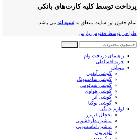
پرداخت توسط کلیه کارت‌های بانکی
تمام حقوق این سایت متعلق به
نسیه لند
می باشد.
طراحی توسط ققنوس پارس
جستجو
راهنمای دریافت وام
خرید اقساطی
موبایل
گوشی آیفون
گوشی سامسونگ
گوشی شیائومی
گوشی هواوی
گوشی آنر
گوشی نوکیا
لوازم خانگی
یخچال فریزر
ماشین ظرفشویی
ماشین لباسشویی
تلویزیون
ماکروویو