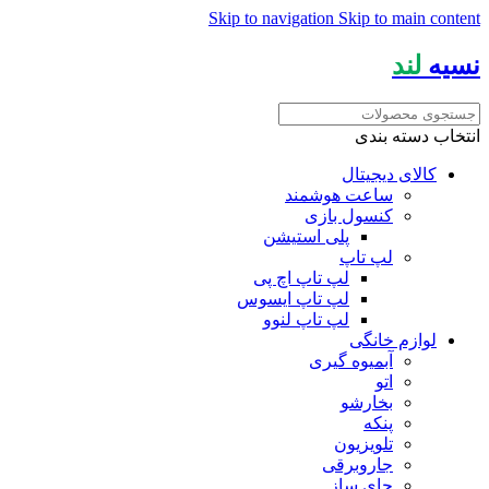
Skip to navigation
Skip to main content
نسیه
لند
انتخاب دسته بندی
کالای دیجیتال
ساعت هوشمند
کنسول بازی
پلی استیشن
لپ تاپ
لپ تاپ اچ پی
لپ تاپ ایسوس
لپ تاپ لنوو
لوازم خانگی
آبمیوه گیری
اتو
بخارشو
پنکه
تلویزیون
جاروبرقی
چای ساز