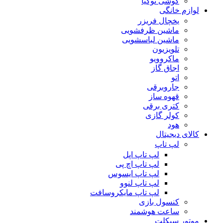
گوشی نوکیا
لوازم خانگی
یخچال فریزر
ماشین ظرفشویی
ماشین لباسشویی
تلویزیون
ماکروویو
اجاق گاز
اتو
جاروبرقی
قهوه ساز
کتری برقی
کولر گازی
هود
کالای دیجیتال
لپ تاپ
لپ تاپ اپل
لپ تاپ اچ پی
لپ تاپ ایسوس
لپ تاپ لنوو
لپ تاپ مایکروسافت
کنسول بازی
ساعت هوشمند
موتور سیکلت