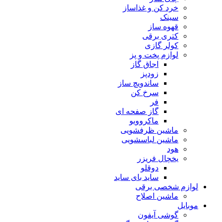
خرد کن و غذاساز
سینک
قهوه ساز
کتری برقی
کولر گازی
لوازم پخت و پز
اجاق گاز
زودپز
ساندویچ ساز
سرخ کن
فر
گاز صفحه ای
ماکروویو
ماشین ظرفشویی
ماشین لباسشویی
هود
یخچال فریزر
دوقلو
ساید بای ساید
لوازم شخصی برقی
ماشین اصلاح
موبایل
گوشی آیفون