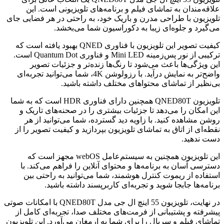
علاقه‌مندان به تماشای فیلم و برنامه‌های تلویزیونی است. این
تلویزیون با طراحی مدرن و باریک خود، به راحتی در هر فضایی جای
می‌گیرد و جلوه‌ای زیبا به دکوراسیون شما می‌بخشد.
کیفیت تصویر این تلویزیون با فناوری QNED بهبود یافته است که
ترکیبی از نور پس‌زمینه Mini LED و فناوری Quantum Dot است.
این ویژگی‌ها باعث می‌شود تا رنگ‌ها زنده‌تر و جزئیات تصویر
واضح‌تر به نمایش درآید. با رزولوشن 4K، شما می‌توانید تجربه‌ای
بی‌نظیر از تماشای محتواهای مختلف داشته باشید.
تلویزیون QNED80T همچنین دارای فناوری HDR است که به شما
این امکان را می‌دهد تا جزئیات بیشتری را در صحنه‌های تاریک و
روشن مشاهده کنید. با زاویه دید گسترده، شما می‌توانید از هر
نقطه‌ای از اتاق به تماشای تلویزیون بپردازید و کیفیت تصویر را از
دست ندهید.
این تلویزیون همچنین به سیستم‌عامل webOS مجهز است که
دسترسی آسان به برنامه‌ها و محتوای آنلاین را فراهم می‌کند. با
استفاده از ریموت کنترل هوشمند، شما می‌توانید به راحتی بین
برنامه‌ها جابجا شوید و تجربه‌ای کاربرپسند داشته باشید.
در نهایت، تلویزیون 55 اینچ ال جی مدل QNED80T با امکانات صوتی
پیشرفته و پشتیبانی از فرمت‌های مختلف صدا، تجربه‌ای کامل از
تماشای فیلم و سریال را برای شما به ارمغان می‌آورد. این تلویزیون