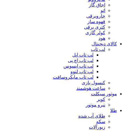
اجاق گاز
اتو
جاروبرقی
قهوه ساز
کتری برقی
کولر گازی
هود
کالای دیجیتال
لپ تاپ
لپ تاپ اپل
لپ تاپ اچ پی
لپ تاپ ایسوس
لپ تاپ لنوو
لپ تاپ مایکروسافت
کنسول بازی
ساعت هوشمند
موتور سیکلت
کویر
نیرو موتور
طلا
طلای آب شده
سکه
زیورآلات