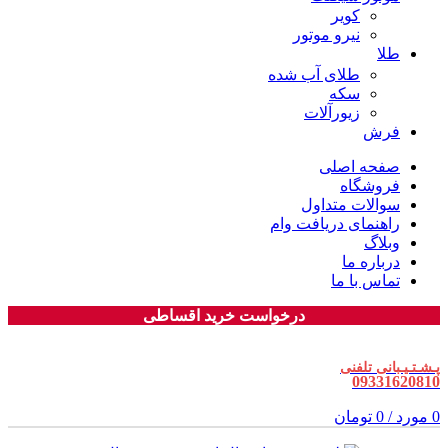
کویر
نیرو موتور
طلا
طلای آب شده
سکه
زیورآلات
فرش
صفحه اصلی
فروشگاه
سوالات متداول
راهنمای دریافت وام
وبلاگ
درباره ما
تماس با ما
درخواست خرید اقساطی
پـشـتـیـبانی تلفنی
09331620810
0
مورد
/
0
تومان