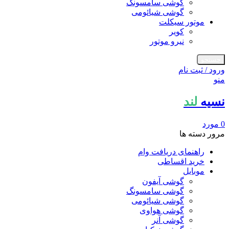
گوشی سامسونگ
گوشی شیائومی
موتور سیکلت
کویر
نیرو موتور
جستجو
ورود / ثبت نام
منو
نسیه
لند
0
مورد
مرور دسته ها
راهنمای دریافت وام
خرید اقساطی
موبایل
گوشی آیفون
گوشی سامسونگ
گوشی شیائومی
گوشی هواوی
گوشی آنر