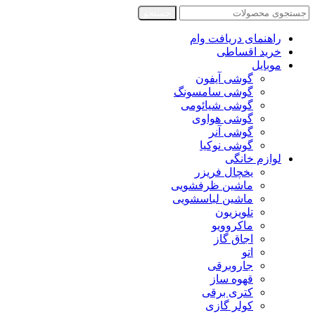
جستجو
راهنمای دریافت وام
خرید اقساطی
موبایل
گوشی آیفون
گوشی سامسونگ
گوشی شیائومی
گوشی هواوی
گوشی آنر
گوشی نوکیا
لوازم خانگی
یخچال فریزر
ماشین ظرفشویی
ماشین لباسشویی
تلویزیون
ماکروویو
اجاق گاز
اتو
جاروبرقی
قهوه ساز
کتری برقی
کولر گازی