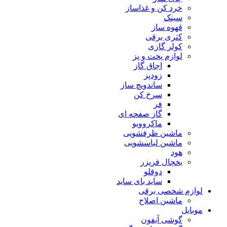
خرد کن و غذاساز
سینک
قهوه ساز
کتری برقی
کولر گازی
لوازم پخت و پز
اجاق گاز
زودپز
ساندویچ ساز
سرخ کن
فر
گاز صفحه ای
ماکروویو
ماشین ظرفشویی
ماشین لباسشویی
هود
یخچال فریزر
دوقلو
ساید بای ساید
لوازم شخصی برقی
ماشین اصلاح
موبایل
گوشی آیفون