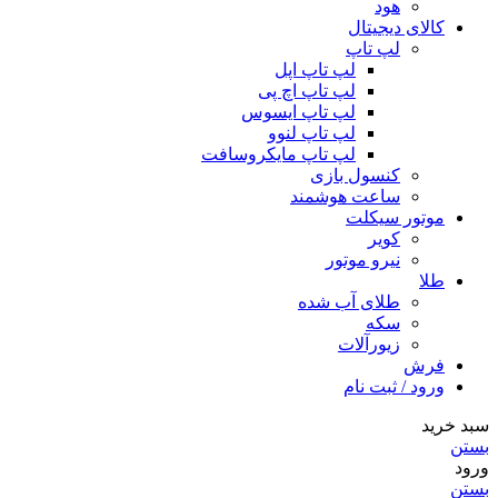
هود
کالای دیجیتال
لپ تاپ
لپ تاپ اپل
لپ تاپ اچ پی
لپ تاپ ایسوس
لپ تاپ لنوو
لپ تاپ مایکروسافت
کنسول بازی
ساعت هوشمند
موتور سیکلت
کویر
نیرو موتور
طلا
طلای آب شده
سکه
زیورآلات
فرش
ورود / ثبت نام
سبد خرید
بستن
ورود
بستن