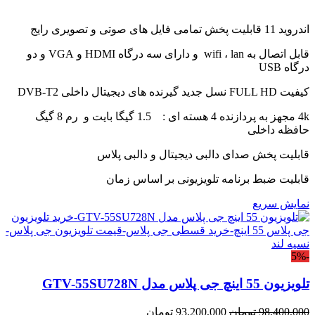
اندروید 11 قابلیت پخش تمامی فایل های صوتی و تصویری رایج
قابل اتصال به wifi ، lan و دارای سه درگاه HDMI و VGA و دو
درگاه USB
کیفیت FULL HD نسل جدید گیرنده های دیجیتال داخلی DVB-T2
4k مجهز به پردازنده 4 هسته ای : 1.5 گیگا بایت و رم 8 گیگ
حافظه داخلی
قابلیت پخش صدای دالبی دیجیتال و دالبی پلاس
قابلیت ضبط برنامه تلویزیونی بر اساس زمان
نمایش سریع
-5%
تلویزیون 55 اینچ جی پلاس مدل GTV-55SU728N
قیمت
قیمت
98,400,000
تومان
93,200,000
تومان