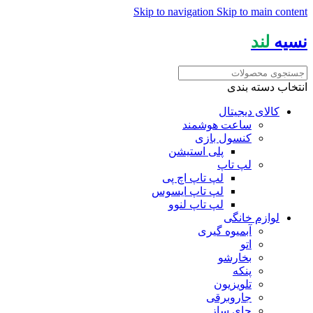
Skip to navigation
Skip to main content
نسیه
لند
انتخاب دسته بندی
کالای دیجیتال
ساعت هوشمند
کنسول بازی
پلی استیشن
لپ تاپ
لپ تاپ اچ پی
لپ تاپ ایسوس
لپ تاپ لنوو
لوازم خانگی
آبمیوه گیری
اتو
بخارشو
پنکه
تلویزیون
جاروبرقی
چای ساز