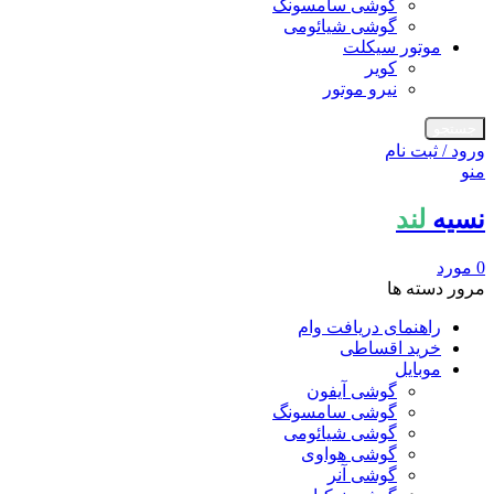
گوشی سامسونگ
گوشی شیائومی
موتور سیکلت
کویر
نیرو موتور
جستجو
ورود / ثبت نام
منو
نسیه
لند
0
مورد
مرور دسته ها
راهنمای دریافت وام
خرید اقساطی
موبایل
گوشی آیفون
گوشی سامسونگ
گوشی شیائومی
گوشی هواوی
گوشی آنر