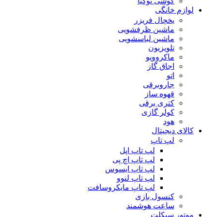
گوشی نوکیا
لوازم خانگی
یخچال فریزر
ماشین ظرفشویی
ماشین لباسشویی
تلویزیون
ماکروویو
اجاق گاز
اتو
جاروبرقی
قهوه ساز
کتری برقی
کولر گازی
هود
کالای دیجیتال
لپ تاپ
لپ تاپ اپل
لپ تاپ اچ پی
لپ تاپ ایسوس
لپ تاپ لنوو
لپ تاپ مایکروسافت
کنسول بازی
ساعت هوشمند
موتور سیکلت