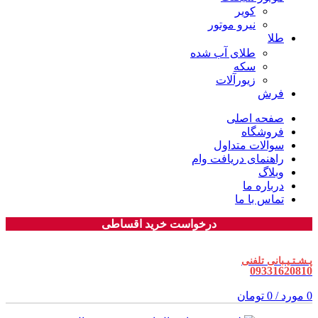
کویر
نیرو موتور
طلا
طلای آب شده
سکه
زیورآلات
فرش
صفحه اصلی
فروشگاه
سوالات متداول
راهنمای دریافت وام
وبلاگ
درباره ما
تماس با ما
درخواست خرید اقساطی
پـشـتـیـبانی تلفنی
09331620810
0
مورد
/
0
تومان